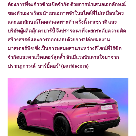
ต้องการที่จะก้าวข้ามขีดจำกัด ด้วยการนำเสนอเอกลักษณ์
ของตัวเอง พร้อมนำเสนอภาพจำในสไตล์ที่ไม่เหมือนใคร
และเอกลักษณ์โดดเด่นเฉพาะตัว ครั้งนี้ มาเซราติ และ
บริษัทผู้ผลิตตุ๊กตาบาร์บี้ จึงปรารถนาที่จะยกระดับความคิด
สร้างสรรค์และการออกแบบ ด้วยการปล่อยผลงาน
มาสเตอร์พีซ ซึ่งเป็นการผสมผสานระหว่างดีไซน์ที่ไร้ขีด
จำกัดและคาแร็คเตอร์สุดล้ำ อันมีแรงบันดาลใจมาจาก
ปรากฏการณ์ ‘บาร์บี้คอร์’ (Barbiecore)