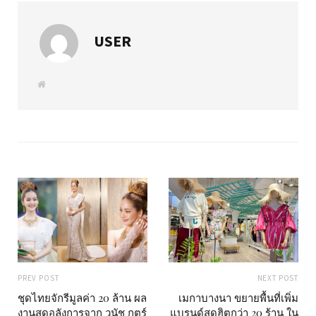
USER
W
e
b
s
i
t
e
PREV POST
NEXT POST
ชุดไทยจักรีมูลค่า 20 ล้าน ผล
เมกาบางนา ขยายพื้นที่เพิ่ม
งานสุดอลังการจาก วนัช กูตูร์
แบรนด์สุดฮิตกว่า 20 ร้าน ใน