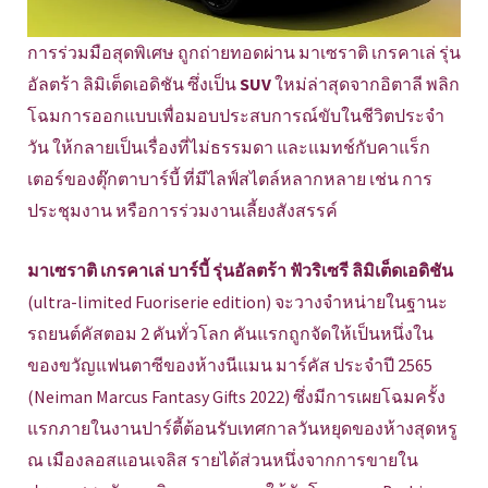
การร่วมมือสุดพิเศษ ถูกถ่ายทอดผ่าน มาเซราติ เกรคาเล่ รุ่น
อัลตร้า ลิมิเต็ดเอดิชัน ซึ่งเป็น
SUV
ใหม่ล่าสุดจากอิตาลี พลิก
โฉมการออกแบบเพื่อมอบประสบการณ์ขับในชีวิตประจำ
วัน ให้กลายเป็นเรื่องที่ไม่ธรรมดา และแมทช์กับคาแร็ก
เตอร์ของตุ๊กตาบาร์บี้ ที่มีไลฟ์สไตล์หลากหลาย เช่น การ
ประชุมงาน หรือการร่วมงานเลี้ยงสังสรรค์
มาเซราติ เกรคาเล่ บาร์บี้ รุ่นอัลตร้า ฟัวริเซรี ลิมิเต็ดเอดิชัน
(ultra-limited Fuoriserie edition) จะวางจำหน่ายในฐานะ
รถยนต์คัสตอม 2 คันทั่วโลก คันแรกถูกจัดให้เป็นหนึ่งใน
ของขวัญแฟนตาซีของห้างนีแมน มาร์คัส ประจำปี 2565
(Neiman Marcus Fantasy Gifts 2022) ซึ่งมีการเผยโฉมครั้ง
แรกภายในงานปาร์ตี้ต้อนรับเทศกาลวันหยุดของห้างสุดหรู
ณ เมืองลอสแอนเจลิส รายได้ส่วนหนึ่งจากการขายใน