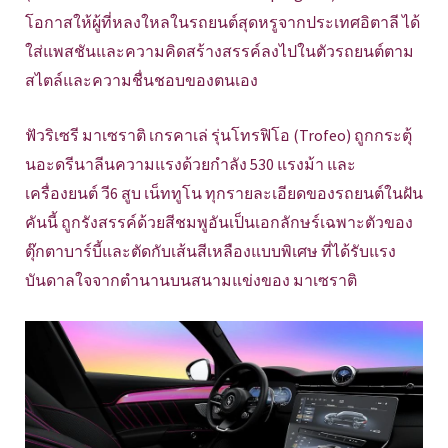
โอกาสให้ผู้ที่หลงใหลในรถยนต์สุดหรูจากประเทศอิตาลี ได้
ใส่แพสชันและความคิดสร้างสรรค์ลงไปในตัวรถยนต์ตาม
สไตล์และความชื่นชอบของตนเอง
ฟัวริเซรี มาเซราติ เกรคาเล่ รุ่นโทรฟิโอ (Trofeo) ถูกกระตุ้
นอะดรีนาลีนความแรงด้วยกำลัง 530 แรงม้า และ
เครื่องยนต์ วี6 สูบ เน็ททูโน ทุกรายละเอียดของรถยนต์ในฝัน
คันนี้ ถูกรังสรรค์ด้วยสีชมพูอันเป็นเอกลักษร์เฉพาะตัวของ
ตุ๊กตาบาร์บี้และตัดกับเส้นสีเหลืองแบบพิเศษ ที่ได้รับแรง
บันดาลใจจากตำนานบนสนามแข่งของ มาเซราติ