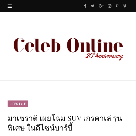
F
T
G
I
P
V
a
w
o
n
i
i
c
i
o
s
n
m
e
t
g
t
t
e
b
t
l
a
e
o
o
e
e
g
r
o
r
P
r
e
k
l
a
s
u
m
t
LIFESTYLE
มาเซราติ เผยโฉม SUV เกรคาเล่ รุ่น
s
พิเศษ ในดีไซน์บาร์บี้