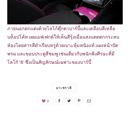
ภายนอกตกแต่งด้วยโลโก้ตุ๊กตาบาร์บี้และเคลือบสีเหลือ
บท็อปโค้ท เผยเอฟเฟกต์ให้เห็นสีรุ้งเมื่อแสงแดดตกกระทบ
ห้องโดยสารสีดำเรียบหรูด้วยเบาะหุ้มหนังแท้ แผงหน้าปัด
พรม และขอบประตูสีชมพู เช่นเดียวกับพนักพิงศีรษะที่มี
โลโก้ ‘B’ ซึ่งเป็นสัญลักษณ์เฉพาะของบาร์บี้
มาเซราติ
0