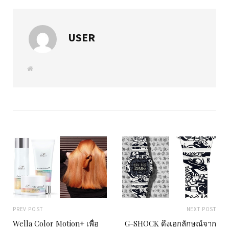
USER
W
e
b
s
i
t
e
PREV POST
NEXT POST
Wella Color Motion+ เพื่อ
G-SHOCK ดึงเอกลักษณ์จาก