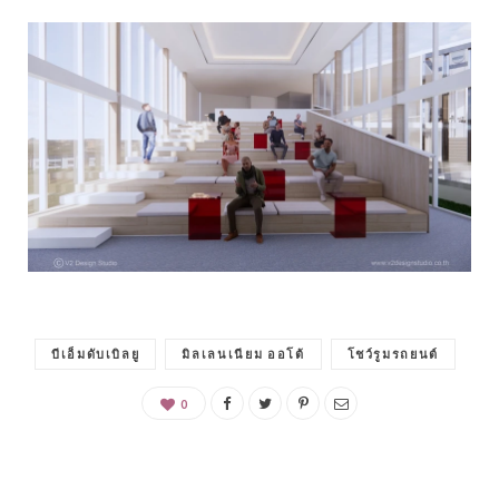
บีเอ็มดับเบิลยู
มิลเลนเนียม ออโต้
โชว์รูมรถยนต์
0