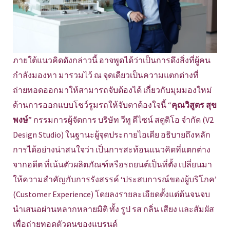
ภายใต้แนวคิดดังกล่าวนี้ อาจพูดได้ว่าเป็นการดึงสิ่งที่ผู้คน
กำลังมองหา มารวมไว้ ณ จุดเดียวเป็นความแตกต่างที่
ถ่ายทอดออกมาให้สามารถจับต้องได้ เกี่ยวกับมุมมองใหม่
ด้านการออกแบบโชว์รูมรถให้จับตาต้องใจนี้ “
คุณวิสูตร สุข
พงษ์
” กรรมการผู้จัดการ บริษัท วีทู ดีไซน์ สตูดิโอ จำกัด (V2
Design Studio) ในฐานะผู้จุดประกายไอเดีย อธิบายถึงหลัก
การได้อย่างน่าสนใจว่า เป็นการสะท้อนแนวคิดที่แตกต่าง
จากอดีต ที่เน้นตัวผลิตภัณฑ์หรือรถยนต์เป็นที่ตั้ง เปลี่ยนมา
ให้ความสำคัญกับการรังสรรค์ ‘ประสบการณ์ของผู้บริโภค’
(Customer Experience) โดยลงรายละเอียดตั้งแต่ต้นจนจบ
นำเสนอผ่านหลากหลายมิติ ทั้ง รูป รส กลิ่น เสียง และสัมผัส
เพื่อถ่ายทอดตัวตนของแบรนด์