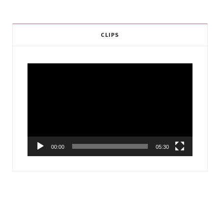
CLIPS
Video
Player
00:00
05:30