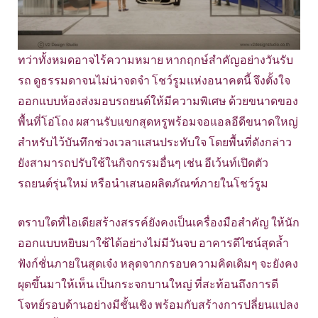
ทว่าทั้งหมดอาจไร้ความหมาย หากฤกษ์สำคัญอย่างวันรับ
รถ ดูธรรมดาจนไม่น่าจดจำ โชว์รูมแห่งอนาคตนี้ จึงตั้งใจ
ออกแบบห้องส่งมอบรถยนต์ให้มีความพิเศษ ด้วยขนาดของ
พื้นที่โอ่โถง ผสานรับแขกสุดหรูพร้อมจอแอลอีดีขนาดใหญ่
สำหรับไว้บันทึกช่วงเวลาแสนประทับใจ โดยพื้นที่ดังกล่าว
ยังสามารถปรับใช้ในกิจกรรมอื่นๆ เช่น อีเว้นท์เปิดตัว
รถยนต์รุ่นใหม่ หรือนำเสนอผลิตภัณฑ์ภายในโชว์รูม
ตราบใดที่ไอเดียสร้างสรรค์ยังคงเป็นเครื่องมือสำคัญ ให้นัก
ออกแบบหยิบมาใช้ได้อย่างไม่มีวันจบ อาคารดีไซน์สุดล้ำ
ฟังก์ชั่นภายในสุดเจ๋ง หลุดจากกรอบความคิดเดิมๆ จะยังคง
ผุดขึ้นมาให้เห็น เป็นกระจกบานใหญ่ ที่สะท้อนถึงการตี
โจทย์รอบด้านอย่างมีชั้นเชิง พร้อมกับสร้างการปลี่ยนแปลง