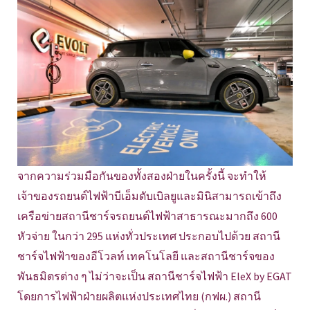
จากความร่วมมือกันของทั้งสองฝ่ายในครั้งนี้ จะทำให้
เจ้าของรถยนต์ไฟฟ้าบีเอ็มดับเบิลยูและมินิสามารถเข้าถึง
เครือข่ายสถานีชาร์จรถยนต์ไฟฟ้าสาธารณะมากถึง 600
หัวจ่าย ในกว่า 295 แห่งทั่วประเทศ ประกอบไปด้วย สถานี
ชาร์จไฟฟ้าของอีโวลท์ เทคโนโลยี และสถานีชาร์จของ
พันธมิตรต่าง ๆ ไม่ว่าจะเป็น สถานีชาร์จไฟฟ้า EleX by EGAT
โดยการไฟฟ้าฝ่ายผลิตแห่งประเทศไทย (กฟผ.) สถานี