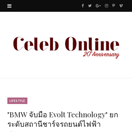
F
T
G
I
P
V
a
w
o
n
i
i
c
i
o
s
n
m
e
t
g
t
t
e
b
t
l
a
e
o
o
e
e
g
r
o
r
P
r
e
k
l
a
s
u
m
t
LIFESTYLE
"BMW จับมือ Evolt Technology" ยก
s
ระดับสถานีชาร์จรถยนต์ไฟฟ้า