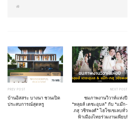
W
e
b
s
i
t
e
PREV POST
NEXT POST
บ้านอิสสระ บางนา ชวนเปิด
ชมภาพงานวิวาห์แห่งปี
ประสบการณ์สุดหรู
“หลุยส์ เตชะอุบล” กับ “แม๊ก-
ภสุ วชิรพงศ์” ไฮโซเซเลบทั่ว
ฟ้าเมืองไทยร่วมงานเพียบ!