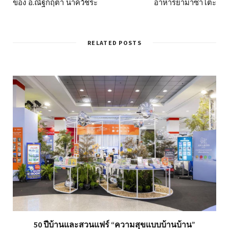
ของ อ.ณัฐกฤตา นาควัชระ
อาหารยามาซาโตะ
RELATED POSTS
50 ปีบ้านและสวนแฟร์ “ความสุขแบบบ้านบ้าน”