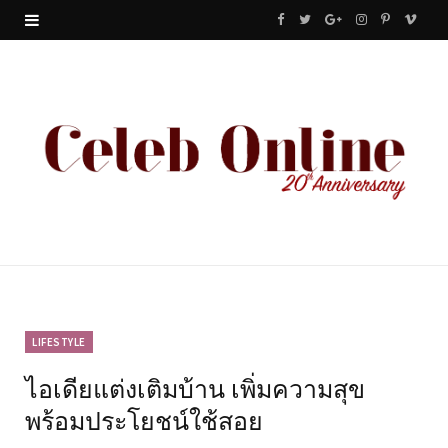
F
T
G
I
P
V
a
w
o
n
i
i
c
i
o
s
n
m
e
t
g
t
t
e
b
t
l
a
e
o
o
e
e
g
r
o
r
P
r
e
k
l
a
s
u
m
t
LIFESTYLE
ไอเดียแต่งเติมบ้าน เพิ่มความสุข
s
พร้อมประโยชน์ใช้สอย