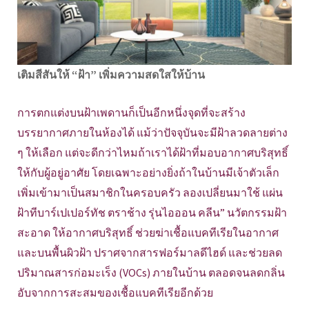
เติมสีสันให้ “ฝ้า” เพิ่มความสดใสให้บ้าน
การตกแต่งบนฝ้าเพดานก็เป็นอีกหนึ่งจุดที่จะสร้าง
บรรยากาศภายในห้องได้ แม้ว่าปัจจุบันจะมีฝ้าลวดลายต่าง
ๆ ให้เลือก แต่จะดีกว่าไหมถ้าเราได้ฝ้าที่มอบอากาศบริสุทธิ์
ให้กับผู้อยู่อาศัย โดยเฉพาะอย่างยิ่งถ้าในบ้านมีเจ้าตัวเล็ก
เพิ่มเข้ามาเป็นสมาชิกในครอบครัว ลองเปลี่ยนมาใช้ แผ่น
ฝ้าทีบาร์เปเปอร์ทัช ตราช้าง รุ่นไอออน คลีน” นวัตกรรมฝ้า
สะอาด ให้อากาศบริสุทธิ์ ช่วยฆ่าเชื้อแบคทีเรียในอากาศ
และบนพื้นผิวฝ้า ปราศจากสารฟอร์มาลดีไฮด์ และช่วยลด
ปริมาณสารก่อมะเร็ง (VOCs) ภายในบ้าน ตลอดจนลดกลิ่น
อับจากการสะสมของเชื้อแบคทีเรียอีกด้วย