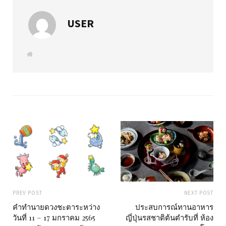
USER
W
e
b
s
i
t
e
PREV POST
NEXT POST
คำทำนายดวงชะตาระหว่าง
ประสบการณ์ทานอาหาร
วันที่ 11 – 17 มกราคม 2565
ญี่ปุ่นรสชาติต้นตำรับที่ ห้อง