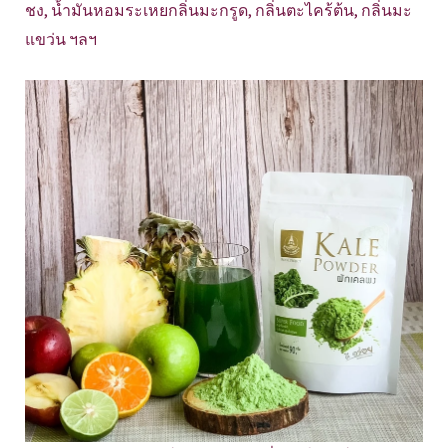
ชง, น้ำมันหอมระเหยกลิ่นมะกรูด, กลิ่นตะไคร้ต้น, กลิ่นมะ
แขว่น ฯลฯ