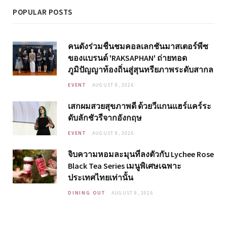
POPULAR POSTS
คนดังร่วมชื่นชมคอลเลกชันมาสเตอร์พีซ
ของแบรนด์ 'RAKSAPHAN' ถ่ายทอด
ภูมิปัญญาท้องถิ่นสู่สุนทรียภาพระดับสากล
EVENT
AUGUST 8, 2026
เสกผมสวยสุขภาพดี ด้วยวีแกนแฮร์แคร์ระ
ดับลักชัวรีจากอังกฤษ
EVENT
AUGUST 8, 2026
จิบความหอมละมุนที่ลงตัวกับ Lychee Rose
Black Tea Series เมนูพิเศษเฉพาะ
ประเทศไทยเท่านั้น
DINING OUT
AUGUST 8, 2026