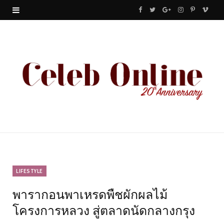
F
T
G
I
P
V
a
w
o
n
i
i
c
i
o
s
n
m
e
t
g
t
t
e
b
t
l
a
e
o
o
e
e
g
r
o
r
P
r
e
k
l
a
s
u
m
t
LIFESTYLE
พารากอนพาเหรดพืชผักผลไม้
s
โครงการหลวง สู่ตลาดนัดกลางกรุง