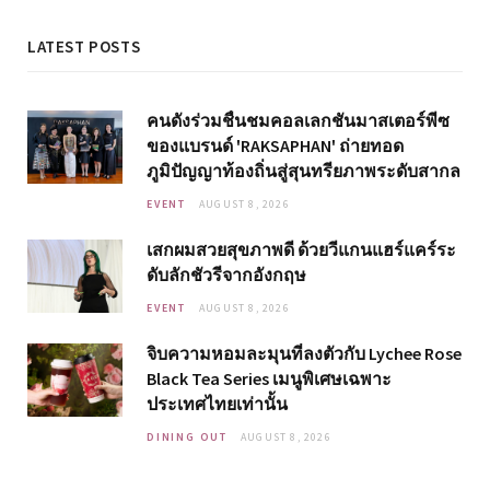
LATEST POSTS
คนดังร่วมชื่นชมคอลเลกชันมาสเตอร์พีซ
ของแบรนด์ 'RAKSAPHAN' ถ่ายทอด
ภูมิปัญญาท้องถิ่นสู่สุนทรียภาพระดับสากล
EVENT
AUGUST 8, 2026
เสกผมสวยสุขภาพดี ด้วยวีแกนแฮร์แคร์ระ
ดับลักชัวรีจากอังกฤษ
EVENT
AUGUST 8, 2026
จิบความหอมละมุนที่ลงตัวกับ Lychee Rose
Black Tea Series เมนูพิเศษเฉพาะ
ประเทศไทยเท่านั้น
DINING OUT
AUGUST 8, 2026