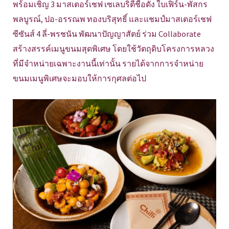
พร้อมเชิญ 3 มาสเตอร์เชฟ เซเลบริตีชื่อดัง ใบเฟิร์น-พัสกร
พลบูรณ์, ปอ-อรรณพ ทองบริสุทธิ์ และแชมป์มาสเตอร์เชฟ
ซีซันส์ 4 ลี่-พรชนัน พัฒนาปัญญาสัตย์ ร่วม Collaborate
สร้างสรรค์เมนูขนมสุดพิเศษ โดยใช้วัตถุดิบโครงการหลวง
ที่มีจำหน่ายเฉพาะงานนี้เท่านั้น รายได้จากการจำหน่าย
ขนมเมนูพิเศษจะมอบให้การกุศลต่อไป