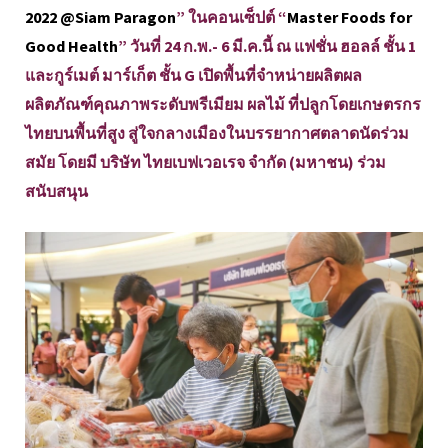
2022 @Siam Paragon
” ในคอนเซ็ปต์ “
Master Foods for
Good Health
” วันที่ 24 ก.พ.- 6 มี.ค.นี้ ณ แฟชั่น ฮอลล์ ชั้น 1
และกูร์เมต์ มาร์เก็ต ชั้น G เปิดพื้นที่จำหน่ายผลิตผล
ผลิตภัณฑ์คุณภาพระดับพรีเมียม ผลไม้ ที่ปลูกโดยเกษตรกร
ไทยบนพื้นที่สูง สู่ใจกลางเมืองในบรรยากาศตลาดนัดร่วม
สมัย โดยมี บริษัท ไทยเบฟเวอเรจ จำกัด (มหาชน) ร่วม
สนับสนุน