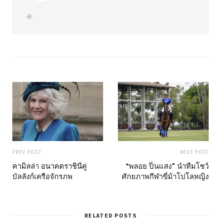
W
e
b
s
i
t
e
PREV POST
NEXT POST
คามิลล่า อนาคตราชินีคู่
“พลอย ปิ่นแสง” นำทีมโชว์
บัลลังก์เครือจักรภพ
ศักยภาพกีฬาขี่ม้าโปโลหญิง
RELATED POSTS