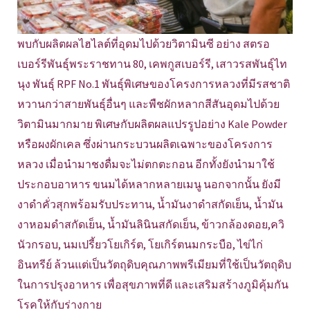
พบกับผลิตผลไฮไลต์ที่อุดมไปด้วยวิตามินซี อย่าง สตรอ
เบอร์รีพันธุ์พระราชทาน 80, เคพกูสเบอร์รี, เสาวรสพันธุ์ไท
นุง พันธุ์ RPF No.1 พันธุ์พิเศษของโครงการหลวงที่มีรสชาติ
หวานกว่าสายพันธุ์อื่นๆ และพืชผักหลากสีสันอุดมไปด้วย
วิตามินมากมาย พิเศษกับผลิตผลแปรรูปอย่าง Kale Powder
หรือผงผักเคล ซึ่งผ่านกระบวนผลิตเฉพาะของโครงการ
หลวง เมื่อนำมาชงดื่มจะไม่ตกตะกอน อีกทั้งยังนำมาใช้
ประกอบอาหาร ขนมได้หลากหลายเมนู นอกจากนั้น ยังมี
งาดำคั่วสุกพร้อมรับประทาน, น้ำมันงาดำสกัดเย็น, น้ำมัน
งาหอมดำสกัดเย็น, น้ำมันลินินสกัดเย็น, ข้าวกล้องดอย,ควิ
นัวกรอบ, นมเปรี้ยวโยเกิร์ต, โยเกิร์ตนมกระบือ, ไข่ไก่
อินทรีย์ ล้วนแต่เป็นวัตถุดิบคุณภาพพรีเมียมที่ใช้เป็นวัตถุดิบ
ในการปรุงอาหาร เพื่อสุขภาพที่ดี และเสริมสร้างภูมิคุ้มกัน
โรคให้กับร่างกาย