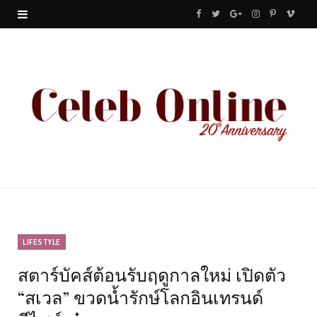
F
T
G
I
P
V
a
w
o
n
i
i
c
i
o
s
n
m
e
t
g
t
t
e
b
t
l
a
e
o
o
e
e
g
r
o
r
P
r
e
k
l
a
s
u
m
t
LIFESTYLE
สตาร์บัคส์ต้อนรับฤดูกาลใหม่ เปิดตัว
s
“สเวล” ขวดน้ำรักษ์โลกอินเทรนด์