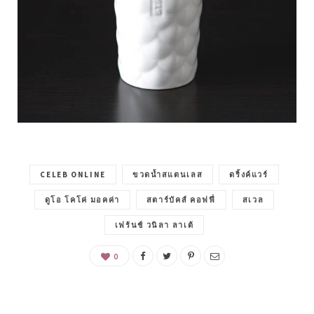
CELEB ONLINE
ขวดน้ำสแตนเลส
ดริ้งค์แวร์
ดูโอ โคโค่ มอคค่า
สตาร์บัคส์ คอฟฟี่
สเวล
เฟร้นช์ วนิลา ลาเต้
0