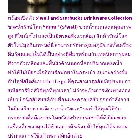
พร้อมเปิดตัว
S’well and Starbucks Drinkware Collection
ขวดน้ำรักษ์โลก
“สเวล” (S’Well)
ขวดน้ำสเตนเลสคุณภาพ
สูง ดีไซน์เก๋ไก๋ และเป็นมิตรต่อสิ่งแวดล้อม สินค้ารักษ์โลก
ตัวใหม่สุดอินเทรนด์นี้ สามารถรักษาอุณหภูมิของทั้งเครื่อง
ดื่มร้อนและเย็นได้เป็นอย่างดีที่มาพร้อมกับเทคนิคการผสม
สีจากถั่วเหลืองและพื้นผิวด้านนอกที่ลดปริมาณหยดน้ำ
ทำให้ไม่เปียกเมื่อถือหรือพกพาในกระเป๋า เหมาะอย่างยิ่ง
กับไลฟ์สไตล์แบบ On the go ที่คุณสามารถสัมผัสประสบกา
รณ์สตาร์บัคส์ได้ทุกที่ทุกเวลา ไม่ว่าจะเป็นการเดินทางท่อง
เที่ยว ปิกนิกสังสรรค์กับเพื่อนและครอบครัว ออกกำลังกาย
ในยิมหรือกลางแจ้ง ขวดน้ำ “สเวล” จะทำให้คุณได้ดับ
กระหายเมื่อต้องการ โดยยังคงรักษารสชาติที่ดีเยี่ยมของ
เครื่องดื่มของคุณได้เป็นอย่างดี พร้อมทั้งให้คุณได้ร่วมลด
ปริมาณการใช้แก้วพลาสติกอีกด้วย