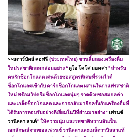
>>สตาร์บัคส์ คอฟฟี่
(ประเทศไทย) ชวนลิ้มลองเครื่องดื่ม
ใหม่รสชาติกลมกล่อมอย่าง “
ดูโอ โคโค่ มอคค่า
” สำหรับ
คนรักช็อกโกแลต เด่นด้วยซอสสูตรพิเศษที่รวมไวต์
ช็อกโกแลตเข้ากับ ดาร์กช็อกโกแลต ผสานในกาแฟรสชาติ
ใหม่ พร้อมวิปครีมช็อกโกแลตนุ่มๆ ราดด้วยซอสมอคค่า
และเกล็ดช็อกโกแลต และการกลับมาอีกครั้งกับเครื่องดื่มที่
ได้รับการตอบรับอย่างดีเยี่ยมในปีที่ผ่านมาอย่าง “
เฟรนช์
วานิลลา ลาเต้
” ให้ความนุ่ม และรสชาติหวานอันเป็น
เอกลักษณ์จากซอสเฟรนช์ วานิลลาและเมล็ดวานิลลาแท้