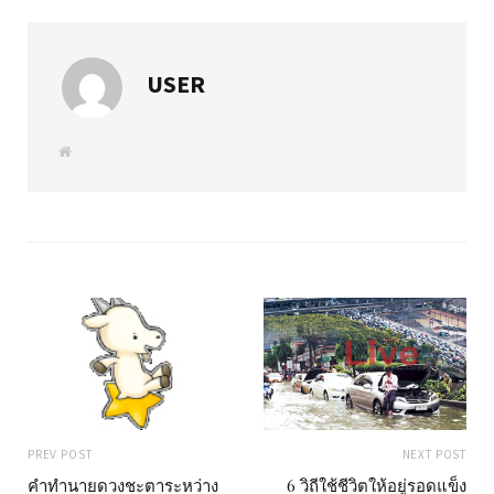
USER
W
e
b
s
i
t
e
PREV POST
NEXT POST
คำทำนายดวงชะตาระหว่าง
6 วิถีใช้ชีวิตให้อยู่รอดแข็ง