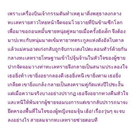
เพราะเครื่องบินเจ้ากรรมดันทำเหตุ มาดิ่งพสุธาลงกลาง
ทะเลทรายสาวไทยหน้าจืดจอมโวยวายที่บินข้ามซีกโลก
เพื่อมาขอถอนหมั้นชายหนุ่ยคู่หมายเมื่อครั้งยังเด็ก จึงต้อง
มาปะทะกับหนุ่มมาดเข้มทายาทตระกูลแห่งดังอัลไบดาล
แล้วแม่คนอวดเก่งกลับถูกจับกระเตงไปตะลอนทัวร์ด้วยกัน
กลางทะเลทรายโทษฐานเข้าไปจุ้นจ้านในหัวใจของผู้ชาย
ปากจัดจอมวางท่าทะเลทรายจึงกลายเป็นสนามประลองใจ
เธอยิ่งท้า เขายิ่งอยากลองดี เธอยิ่งหนี เขายิ่งตาม เธอยิ่ง
เกลียด เขายิ่งแกล้ง กลายเป็นสงครามคู่กัดแห่งปีไปซะงั้น
แต่เมื่อความจริงบางอย่างปรากฏ เธอจึงอยากทวงคืนหัวใจ
และหนีให้พ้นจากผู้ชายจอมบงการแต่เขากลับปรารถนาจะ
ยึดครองพื้นที่ในใจของผู้หญิงจอมจุ้น เฮ้อ! เรื่องวุ่นๆ จะจบ
ลงอย่างไร สายลมจากทะเลทรายช่วยตอบที