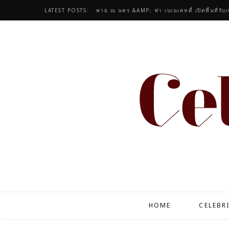
LATEST POSTS:
พาย ณ นคร &AMP; ฟา เบเนเดทตี้ เปิดพื้นที่รับ
HOME
CELEBR