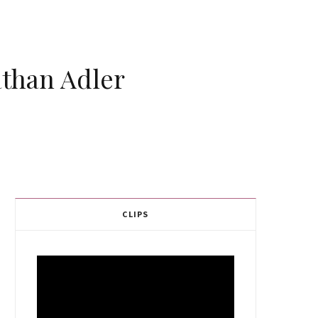
athan Adler
CLIPS
Video
Player