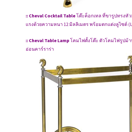
:: Cheval Cocktail Table
โต๊ะค็อกเทล ที่ขารูปทรงหั
แรงด้วยความหนา 12 มิลลิเมตร พร้อมตกแต่งลูไซต์ (
:: Cheval Table Lamp
โคมไฟตั้งโต๊ะ ตัวโคมไฟรูปม้
อ่อนคาร์ราร่า