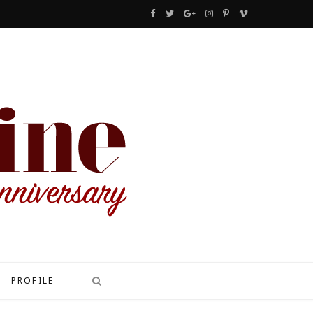
F
T
G
I
P
V
a
w
o
n
i
i
c
i
o
s
n
m
e
t
g
t
t
e
b
t
l
a
e
o
o
e
e
g
r
o
r
P
r
e
k
l
a
s
u
m
t
s
PROFILE