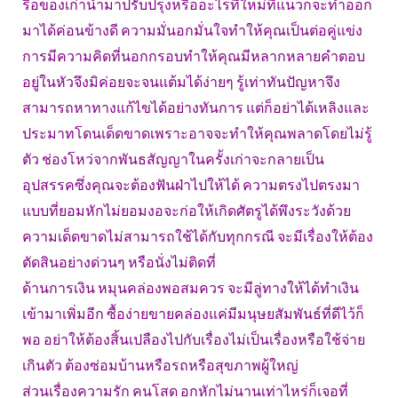
รื้อของเก่านำมาปรับปรุงหรืออะไรที่ใหม่ที่แนวก็จะทำออก
มาได้ค่อนข้างดี ความมั่นอกมั่นใจทำให้คุณเป็นต่อคู่แข่ง
การมีความคิดที่นอกกรอบทำให้คุณมีหลากหลายคำตอบ
อยู่ในหัวจึงมิค่อยจะจนแต้มได้ง่ายๆ รู้เท่าทันปัญหาจึง
สามารถหาทางแก้ไขได้อย่างทันการ แต่ก็อย่าได้เหลิงและ
ประมาทโดนเด็ดขาดเพราะอาจจะทำให้คุณพลาดโดยไม่รู้
ตัว ช่องโหว่จากพันธสัญญาในครั้งเก่าจะกลายเป็น
อุปสรรคซึ่งคุณจะต้องฟันฝ่าไปให้ได้ ความตรงไปตรงมา
แบบที่ยอมหักไม่ยอมงอจะก่อให้เกิดศัตรูได้พึงระวังด้วย
ความเด็ดขาดไม่สามารถใช้ได้กับทุกกรณี จะมีเรื่องให้ต้อง
ตัดสินอย่างด่วนๆ หรือนั่งไม่ติดที่
ด้านการเงิน หมุนคล่องพอสมควร จะมีลู่ทางให้ได้ทำเงิน
เข้ามาเพิ่มอีก ซื้อง่ายขายคล่องแค่มีมนุษยสัมพันธ์ที่ดีไว้ก็
พอ อย่าให้ต้องสิ้นเปลืองไปกับเรื่องไม่เป็นเรื่องหรือใช้จ่าย
เกินตัว ต้องซ่อมบ้านหรือรถหรือสุขภาพผู้ใหญ่
ส่วนเรื่องความรัก คนโสด อกหักไม่นานเท่าไหร่ก็เจอที่