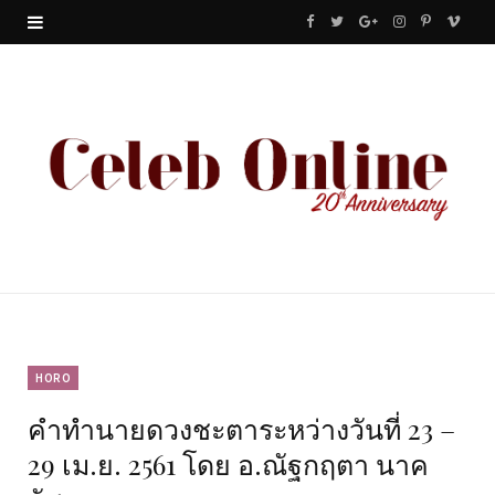
F
T
G
I
P
V
a
w
o
n
i
i
c
i
o
s
n
m
e
t
g
t
t
e
b
t
l
a
e
o
o
e
e
g
r
o
r
P
r
e
k
l
a
s
u
m
t
HORO
คำทำนายดวงชะตาระหว่างวันที่ 23 –
s
29 เม.ย. 2561 โดย อ.ณัฐกฤตา นาค