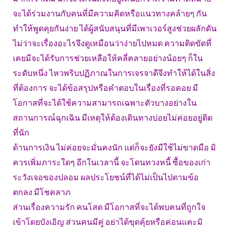
จะได้ร่วมงานกับคนที่มีความคิดหรือแนวทางคล้ายๆ กัน
ทำให้พูดคุยกันง่าย ได้ผู้สนับสนุนที่มีเพาเวอร์สูงช่วยผลักดัน
ไม่ว่าจะเรื่องอะไรจึงดูเหมือนว่าง่ายไปหมด ความติดขัดที่
เคยมีจะได้รับการช่วยเหลือให้คลี่คลายอย่างน้อยๆ ก็ใน
ระดับหนึ่ง ไหวพริบปฏิภาณในการเจรจาดีจึงทำให้ได้ในสิ่ง
ที่ต้องการ จะได้ข้อสรุปหรือคำตอบในเรื่องที่รอคอย มี
โอกาสที่จะได้ใช้ความสามารถเฉพาะตัวบางอย่างใน
สถานการณ์ฉุกเฉิน มีเหตุให้ต้องเดินทางบ่อยไม่ค่อยอยู่ติด
ที่นัก
ด้านการเงิน ไม่ค่อยจะมั่นคงนัก แต่ก็จะยังมีใช้ไม่ขาดมือ มิ
ควรเพิ่มภาระใดๆ อีกในเวลานี้ จะโดนทวงหนี้ ซื้อของเก่า
ระวังเจอของปลอม ผลประโยชน์ที่ได้ไม่เป็นไปตามข้อ
ตกลง มีโชคลาภ
ส่วนเรื่องความรัก คนโสด มีโอกาสที่จะได้พบคนที่ถูกใจ
เข้าโดยบังเอิญ ส่วนคนมีคู่ อย่าได้ขุดคุ้ยหรือค่อนแคะมิ