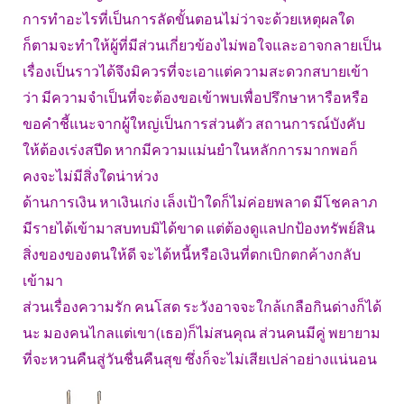
การทำอะไรที่เป็นการลัดขั้นตอนไม่ว่าจะด้วยเหตุผลใด
ก็ตามจะทำให้ผู้ที่มีส่วนเกี่ยวข้องไม่พอใจและอาจกลายเป็น
เรื่องเป็นราวได้จึงมิควรที่จะเอาแต่ความสะดวกสบายเข้า
ว่า มีความจำเป็นที่จะต้องขอเข้าพบเพื่อปรึกษาหารือหรือ
ขอคำชี้แนะจากผู้ใหญ่เป็นการส่วนตัว สถานการณ์บังคับ
ให้ต้องเร่งสปีด หากมีความแม่นยำในหลักการมากพอก็
คงจะไม่มีสิ่งใดน่าห่วง
ด้านการเงิน หาเงินเก่ง เล็งเป้าใดก็ไม่ค่อยพลาด มีโชคลาภ
มีรายได้เข้ามาสบทบมิได้ขาด แต่ต้องดูแลปกป้องทรัพย์สิน
สิ่งของของตนให้ดี จะได้หนี้หรือเงินที่ตกเบิกตกค้างกลับ
เข้ามา
ส่วนเรื่องความรัก คนโสด ระวังอาจจะใกล้เกลือกินด่างก็ได้
นะ มองคนไกลแต่เขา(เธอ)ก็ไม่สนคุณ ส่วนคนมีคู่ พยายาม
ที่จะหวนคืนสู่วันชื่นคืนสุข ซึ่งก็จะไม่เสียเปล่าอย่างแน่นอน