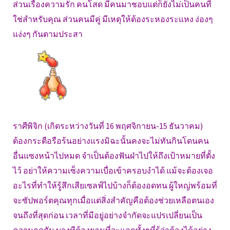
ส่วนเรื่องความรัก คนโสด มีคนมาชอบแต่ก็ยังไม่เป็นคนที่
ใช่สำหรับคุณ ส่วนคนมีคู่ มีเหตุให้ต้องระหองระแหง ง่องๆ
แง่งๆ กันตามประสา
ราศีพิจิก (เกิดระหว่างวันที่ 16 พฤศจิกายน-15 ธันวาคม)
ต้องกระตือรือร้นอย่างแรงมิฉะนั้นคงจะไม่ทันกินโดนคน
อื่นแซงหน้าไปหมด จำเป็นต้องฟันฝ่าไปให้ถึงเป้าหมายที่ตั้ง
ไว้ อย่าให้ความเซ็งความเบื่อเข้าครอบงำได้ แม้จะต้องเจอ
อะไรที่ทำให้รู้สึกเสียเซลฟ์ไปบ้างก็ต้องอดทน ผู้ใหญ่พร้อมที่
จะซัปพอร์ตคุณทุกเมื่อแต่สิ่งสำคัญคือต้องช่วยเหลือตนเอง
จนถึงที่สุดก่อน เวลาที่มีอยู่อย่างจำกัดจะแปรเปลี่ยนเป็น