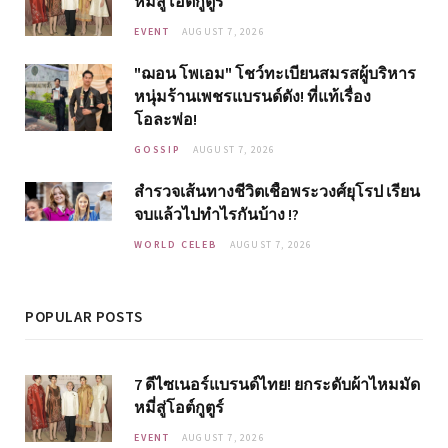
หมี่สู่โอต์กูตูร์
EVENT
AUGUST 7, 2026
"ฌอน โพเอม" โชว์ทะเบียนสมรสผู้บริหาร
หนุ่มร้านเพชรแบรนด์ดัง! ที่แท้เรื่อง
โอละพ่อ!
GOSSIP
AUGUST 7, 2026
สำรวจเส้นทางชีวิตเชื้อพระวงศ์ยุโรป เรียน
จบแล้วไปทำไรกันบ้าง !?
WORLD CELEB
AUGUST 7, 2026
POPULAR POSTS
7 ดีไซเนอร์แบรนด์ไทย! ยกระดับผ้าไหมมัด
หมี่สู่โอต์กูตูร์
EVENT
AUGUST 7, 2026