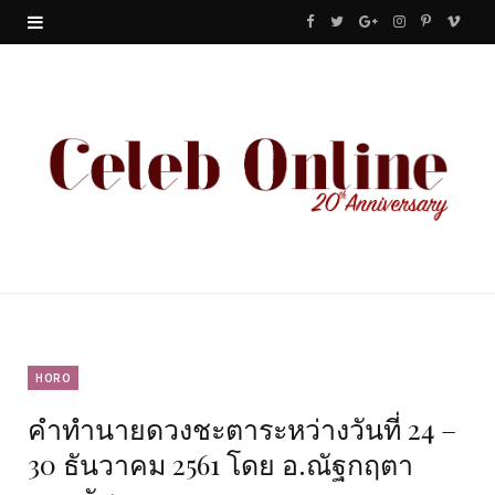
F
T
G
I
P
V
a
w
o
n
i
i
c
i
o
s
n
m
e
t
g
t
t
e
b
t
l
a
e
o
o
e
e
g
r
o
r
P
r
e
k
l
a
s
u
m
t
HORO
คำทำนายดวงชะตาระหว่างวันที่ 24 –
s
30 ธันวาคม 2561 โดย อ.ณัฐกฤตา