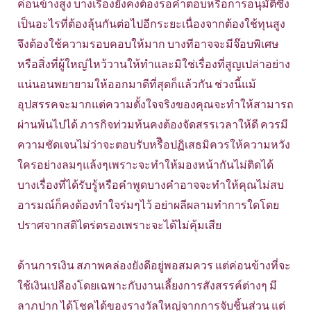
ค่อนข้างสูง บางเรื่องยังคงต้องรอคำตอบหรือการอนุมัติซึ่ง
เป็นอะไรที่ต้องลุ้นกันต่อไปอีกระยะเนื่องจากต้องใช้ทุนสูง
จึงต้องใช้ความรอบคอบให้มาก บางทีอาจจะมีจ๊อบพิเศษ
หรือสิ่งที่ผู้ใหญ่ไหว้วานให้ทำและมิใช่เรื่องที่สูญเปล่าอย่าง
แน่นอนพยายามให้ออกมาดีที่สุดก็แล้วกัน ช่วงนี้แม้
อุปสรรคจะมากแต่ความตั้งใจจริงของคุณจะทำให้สามารถ
ผ่านพ้นไปได้ ภารกิจท่วมท้นคงต้องจัดสรรเวลาให้ดี ควรมี
ความชัดเจนไม่ว่าจะตอบรับหรืิอปฏิเสธมิควรให้ความหวัง
ใครอย่างลมๆแล้งๆเพราะจะทำให้มองหน้ากันไม่ติดได้
บางเรื่องที่ได้รับรู้หรือคำพูดบางคำอาจจะทำให้คุณไม่สบ
อารมณ์ก็คงต้องทำใจร่มๆไว้ อย่าผลีผลามทำการใดโดย
ปราศจากสติไตร่ตรองเพราะจะได้ไม่คุ้มเสีย
ด้านการเงิน สภาพคล่องยังดีอยู่พอสมควร แต่ค่อนข้างที่จะ
ใช้เงินเปลืองโดยเฉพาะกับงานเลี้ยงการสังสรรค์ต่างๆ มี
ลาภปาก ได้โชคได้ของรางวัลใหญ่จากการจับชิ้นส่วน แต่