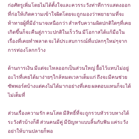
ก่อศัตรูเพิ่มโดยไม่ได้ตั้งใจและควรระวังท่าทีการแสดงออก
ที่ก่อให้เกิดความเข้าใจผิดโดยจะถูกมองว่าพยายามที่จะ
ท้าทายผู้ที่มีอำนาจเหนือกว่า สำหรับความผิดปกติใดๆที่เคย
เกิดขึ้นก็จะคืนสู่ภาวะปกติในเร็ววัน มีโอกาสได้แก้มือใน
เรื่องที่เคยทำพลาด จะได้ประสบการณ์ที่แปลกๆใหม่ๆจาก
การท่องโลกกว้าง
ด้านการเงิน มีแต่จะไหลออกเป็นส่วนใหญ่ ยื้อไว้แทบไม่อยู่
อะไรที่เคยได้มาง่ายๆใกล้หมดเวลาเต็มแก่ ถึงจะมีคนช่วย
ซัพพอร์ตบ้างแต่คงไม่ได้มากอย่างที่เคย ผลตอบแทนก็จะได้
ไม่เต็มที่
ส่วนเรื่องความรัก คนโสด มีสิทธิ์ที่จะถูกรวบหัวรวบหางได้
ระวังตัวบ้างก็ดี ส่วนคนมีคู่ มีปัญหาแบบลิ้นกับฟัน แค่ระวัง
อย่าให้บานปลายก็พอ