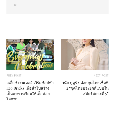
W
e
b
s
i
t
e
PREV POST
NEXT POST
อเล็กซ์ เรนเดลล์ เวิร์คช้อปทำ
วนัช กูตูร์ ปล่อยชุดไทยเซ็ตที่
Eco Bricks เพื่อนำไปสร้าง
2 “ชุดไทยประยุกต์แบบใน
เป็นอาคารเรียนให้เด็กด้อย
สมัยรัชกาลที่ 5”
โอกาส