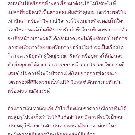
คนหมั่นไส้หรืออดที่จะหาเรื่องมาติจนได้ ไม่ใช่อะไรที่
แปลกที่จะมีคนที่เห็นต่าง สุดแท้แต่ว่าคุณจะใจกว้างพอรึไม่
เท่านั้นสำหรับคำวิพากษ์วิจารณ์ ไม่เหมาะที่จะตอบโต้ใดๆ
โดยใช้อารมณ์เป็นที่ตั้ง อย่ารับคำท้าใครเพียงเพราะว่ากลัว
จะเสียหน้าเพราะผลที่ได้กลับมาคงจะไม่คุ้มซักเท่าไหร่ การ
เจรจาหรือการร้องขอหรือการขอร้องไม่ว่าจะเป็นเรื่องใด
ก็ตามควรมีผู้หลักผู้ใหญ่ช่วยเกริ่นนำหรือปูทางให้ก่อนจะ
สำเร็จลุล่วงได้ง่ายกว่า การออกหน้าออกโรงเองใช่ว่าจะดี
เสมอไป มิควรที่จะใจเร็วด่วนได้โดยขาดการพิจารณา
ไตร่ตรองที่ดีถึงความเป็นไปได้ มีเกณฑ์เดินทางกะทันหัน
หรือเดินสายสังสรรค์
ด้านการเงิน หาเงินเก่ง หัวไวเรื่องเงิน คาดการณ์การเงินได้
ทะลุปรุโปร่ง เก็งกำไรได้ดีแต่อย่าโลภ มิควรที่จะใจป้ำจน
เกินเหตุ ใช้จ่ายเกินตัวเกินความพอดีไม่น่าจะดีเท่าไหร่
ระวังความเสียหายที่จะเกิดกับทรัพย์สินด้วย