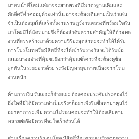
บาทหน้าที่ใหม่แค่อาจจะยากตรงที่มีมาตรฐานเดิมและ
ศักดิ์ศรีค้ำคออยู่ด้วยเท่านั้น อาจจะต้องเดินสายเป็นว่าเล่น
จำเป็นต้องลุยให้เสร็จทั้งงานราษฎร์งานหลวงที่พร้อมใจกัน
มาโดยมิได้นัดหมายซึ่งก็ต้องลำดับความสำคัญให้ดีด้วย ผล
งานที่สรรสร้างมาด้วยความวิริยะอุตส่าหะจะทำให้ได้รับ
การโปรโมทหรือมีสิทธิ์ที่จะได้เข้ารับรางวัล จะได้รับข้อ
เสนอบางอย่างที่คุ้มซะยิ่งกว่าคุ้มแต่ก็ควรที่จะต้องดูข้อ
ผูกพันในระยะยาวด้วย ระวังปัญหาสุขภาพเนื่องจากโหม
งานหนัก
ด้านการเงิน รับเยอะก็จ่ายแยะ ต้องคอยประคับประคองไว้
อิ่งใดที่มิได้มีความจำเป็นจริงๆก็อย่าเพิ่งรีบซื้อหามาตุนไว้
อย่าหาภาระเพิ่ม ความไม่รอบคอบจะทำให้ต้องเสียหาย
หลายต่อจึงมิควรที่จะใจเร็วด่วนได้
ส่วนเรื่องความรัก คนโสด มีสิทธิ์ที่จะตกหลุมรักจากความ