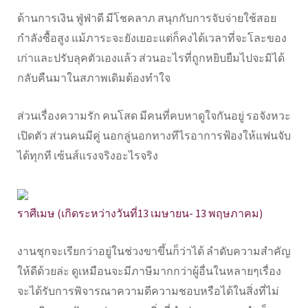
ด้านการเงิน ฟู่ฟ่าดี มีโชคลาภ สนุกกับการจับจ่ายใช้สอย
กำลังซื้อสูง แม้ภาระจะยังเยอะแต่ก็คงได้เวลาที่จะโละของ
เก่าและปรับลุคตัวเองแล้ว ส่วนอะไรที่ถูกหยิบยืมไปจะมิได้
กลับคืนมาในสภาพเดิมต้องทำใจ
ส่วนเรื่องความรัก คนโสด มีคนที่คบหาดูใจกันอยู่ รอจังหวะ
เปิดตัว ส่วนคนมีคู่ นอกลู่นอกทางทีไรอาการฟ้องให้แฟนจับ
ได้ทุกที เซ้นส์แรงจริงอะไรจริง
ราศีเมษ (เกิดระหว่างวันที่13 เมษายน- 13 พฤษภาคม)
งานชุกจะเรียกว่าอยู่ในช่วงขาขึ้นก็ว่าได้ ลำดับความสำคัญ
ให้ดีด้วยล่ะ ดูเหมือนจะมีภาษีมากกว่าผู้อื่นในหลายๆเรื่อง
จะได้รับการพิจารณาความดีความชอบหรือได้ในสิ่งที่ไม่