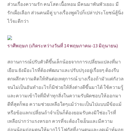
ส่วนเรื่องความรัก คนโสด เนื้อหอม มีคนมาพันพัวเยอะ มี
รักเผื่อเลือก ส่วนคนมีคู่ บางเรื่องพูดไปก็เปล่าประโยชน์สู้นิ่ง
ไว้จะดีกว่า
ราศีพฤษภ (เกิดระหว่างวันที่ 14 พฤษภาคม-13 มิถุนายน)
สถานการณ์ปรับตัวดีขึ้นเล็กน้อยจากการเปลี่ยนแปลงที่มา
เยือน ยังมีอะไรที่ต้องพัฒนาและปรับปรุงอยู่เรื่อยๆ ต้องรีบ
ตกผลึกความคิดให้ทันต่อเหตุการณ์ บางเรื่องถ้ามัวแต่กังวล
จนไม่เป็นอันทำอะไรก็มิช่วยให้สิ่งต่างดีขึ้นมาได้ ใช้ความรู้
และความเข้าใจที่มีทำทุกสิ่งในความรับผิดชอบให้ออกมา
ดีที่สุดก็พอ ความช่วยเหลือใดๆแม้ว่าจะเป็นไปแบบมีข้อแม้
หรือข้อแลกเปลี่ยนถ้าจำเป็นก็ต้องยอมรับคงมิใช่อะไรที่
เหลือบ่ากว่าแรงหรอก ควรที่จะต้องใจเย็นและมีความ
อ่อนน้อมถ่อมตนให้มากไว้ โฟกัสที่งานตนและงดเม้าท์มอย