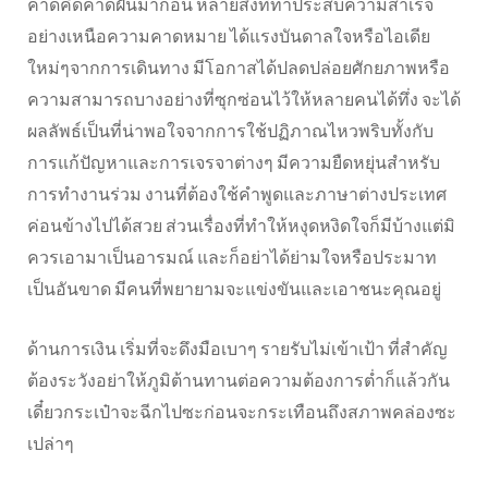
คาดคิดคาดฝันมาก่อน หลายสิ่งที่ทำประสบความสำเร็จ
อย่างเหนือความคาดหมาย ได้แรงบันดาลใจหรือไอเดีย
ใหม่ๆจากการเดินทาง มีโอกาสได้ปลดปล่อยศักยภาพหรือ
ความสามารถบางอย่างที่ซุกซ่อนไว้ให้หลายคนได้ทึ่ง จะได้
ผลลัพธ์เป็นที่น่าพอใจจากการใช้ปฏิภาณไหวพริบทั้งกับ
การแก้ปัญหาและการเจรจาต่างๆ มีความยืดหยุ่นสำหรับ
การทำงานร่วม งานที่ต้องใช้คำพูดและภาษาต่างประเทศ
ค่อนข้างไปได้สวย ส่วนเรื่องที่ทำให้หงุดหงิดใจก็มีบ้างแต่มิ
ควรเอามาเป็นอารมณ์ และก็อย่าได้ย่ามใจหรือประมาท
เป็นอันขาด มีคนที่พยายามจะแข่งขันและเอาชนะคุณอยู่
ด้านการเงิน เริ่มที่จะดึงมือเบาๆ รายรับไม่เข้าเป้า ที่สำคัญ
ต้องระวังอย่าให้ภูมิต้านทานต่อความต้องการต่ำก็แล้วกัน
เดี๋ยวกระเป๋าจะฉีกไปซะก่อนจะกระเทือนถึงสภาพคล่องซะ
เปล่าๆ