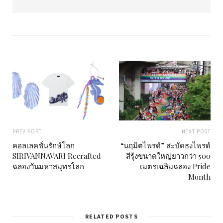
e
b
s
i
t
e
PREV POST
NEXT POST
คอลเลคชั่นรักษ์โลก
“นฤมิตไพรด์” สะบัดธงไพรด์
SIRIVANNAVARI Recrafted
สีรุ้งขนาดใหญ่ยาวกว่า 500
ฉลองวันมหาสมุทรโลก
เมตรเฉลิมฉลอง Pride
Month
RELATED POSTS