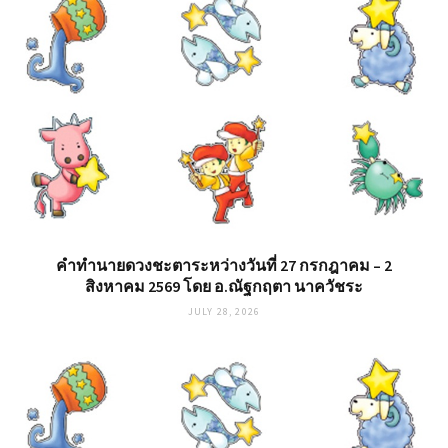
คำทำนายดวงชะตาระหว่างวันที่ 27 กรกฎาคม – 2
สิงหาคม 2569 โดย อ.ณัฐกฤตา นาควัชระ
JULY 28, 2026