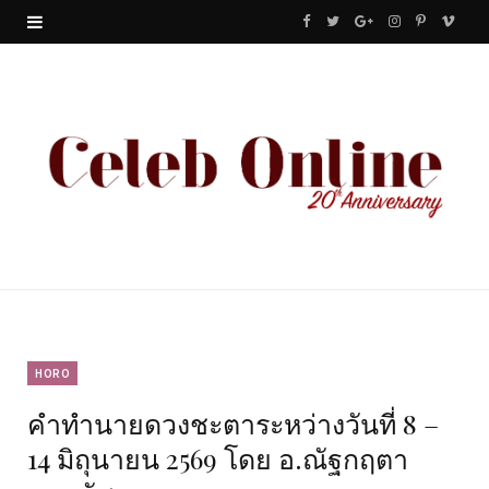
F
T
G
I
P
V
a
w
o
n
i
i
c
i
o
s
n
m
e
t
g
t
t
e
b
t
l
a
e
o
o
e
e
g
r
o
r
P
r
e
k
l
a
s
u
m
t
HORO
คำทำนายดวงชะตาระหว่างวันที่ 8 –
s
14 มิถุนายน 2569 โดย อ.ณัฐกฤตา