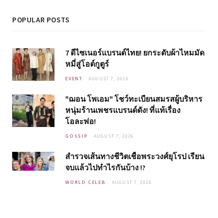
POPULAR POSTS
7 ดีไซเนอร์แบรนด์ไทย! ยกระดับผ้าไหมมัด
หมี่สู่โอต์กูตูร์
EVENT
AUGUST 7, 2026
"ฌอน โพเอม" โชว์ทะเบียนสมรสผู้บริหาร
หนุ่มร้านเพชรแบรนด์ดัง! ที่แท้เรื่อง
โอละพ่อ!
GOSSIP
AUGUST 7, 2026
สำรวจเส้นทางชีวิตเชื้อพระวงศ์ยุโรป เรียน
จบแล้วไปทำไรกันบ้าง !?
WORLD CELEB
AUGUST 7, 2026