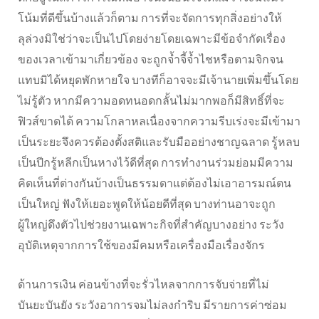
โน้มที่ดีขึ้นบ้างแล้วก็ตาม การที่จะจัดการทุกสิ่งอย่างให้
ลุล่วงมิใช่ว่าจะเป็นไปโดยง่ายโดยเฉพาะมีข้อจำกัดเรื่อง
ของเวลาเข้ามาเกี่ยวข้อง จะถูกจ้ำจี้จ้ำไชหรือตามจิกจน
แทบมิได้หยุดพักหายใจ บางทีก็อาจจะมีเจ้านายเพิ่มขึ้นโดย
ไม่รู้ตัว หากมีความอดทนอดกลั้นไม่มากพอก็มีสิทธิ์ที่จะ
ฟิวส์ขาดได้ ความโกลาหลเนื่องจากความรีบเร่งจะมีเข้ามา
เป็นระยะจึงควรต้องตั้งสติและรับมืออย่างชาญฉลาด รู้หลบ
เป็นปีกรู้หลีกเป็นหางไว้ดีที่สุด การทำงานร่วมย่อมมีความ
คิดเห็นที่ต่างกันบ้างเป็นธรรมดาแต่ต้องไม่เอาอารมณ์ตน
เป็นใหญ่ ฟังให้เยอะพูดให้น้อยดีที่สุด บางท่านอาจะถูก
ผู้ใหญ่ดึงตัวไปช่วยงานเฉพาะกิจที่สำคัญบางอย่าง ระวัง
อุบัติเหตุจากการใช้ของมีคมหรือเครื่องมือเรื่องจักร
ด้านการเงิน ค่อนข้างที่จะรั่วไหลจากการจับจ่ายที่ไม่
บันยะบันยัง ระวังอาการจมไม่ลงกำริบ มีรายการค่าซ่อม