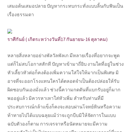
เสมอต้นเสมอปลาย ปัญหากระทบกระทั่งแบบลิ้นกับฟันเป็น
เรื่องธรรมดา
ราศีกันย์ ( เกิดระหว่างวันที่17 กันยายน-16 ตุลาคม)
หลายสิ่งหลายอย่างพัลวัลพัลเก มีหลายเรื่องที่อยากจะพูด
แต่ก็ไม่สบโอกาสสักที ปัญหาเข้ามาถี่ยิบ งานใดที่อยู่ในช่วง
หัวเลี้ยวหัวต่อก็คงต้องเพิ่มความใส่ใจให้มากเป็นพิเศษ มิ
อาจที่จะออกโรงแทนใครได้ตลอดจำเป็นต้องปล่อยให้รับ
ผิดชอบกันเองมั่งแล้ว ช่วงนี้ความกดดันที่แบกรับอยู่ก็มาก
พออยู่แล้ว มิควรหาเหาใส่หัวเพิ่ม สำหรับท่านที่มี
ประสบการณ์กล้าแข็งก็คงจะสอบผ่านโจทย์หินหรือความ
ท้าทายไปได้แบบฉลุยแม้ว่าจะถูกบีบมิให้จัดการในแบบ
ฉบับตัวองก็ตาม การเจรจาหรือนัดหมายจะมีความ