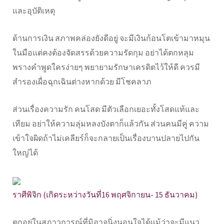
และอุบัติเหตุ
ด้านการเงิน สภาพคล่องยังดีอยู่ จะมีเงินก้อนโตเข้ามาหมุน
ในมือแต่คงต้องจัดสรรด้วยความรัดกุม อย่าได้ตกหลุม
พรางคำพูดใครง่ายๆ พยายามรักษาเครดิตไว้ให้ดี ควรมี
สำรองเผื่อฉุกเฉินต่างหากด้วย มีโชคลาภ
ส่วนเรื่องความรัก คนโสด มีตัวเลือกเยอะทั้งโสดแท้และ
เทียม อย่าให้ความลุ่มหลงบังตาก็แล้วกัน ส่วนคนมีคู่ ความ
เข้าใจผิดถ้าไม่เคลียร์ก็จะกลายเป็นเรื่องบานปลายไปกัน
ใหญ่ได้
ราศีพิจิก (เกิดระหว่างวันที่16 พฤศจิกายน- 15 ธันวาคม)
ตกอยู่ในสภาวการณ์ที่มิอาจนิ่งนอนใจได้แม้ว่าจะมีแนว