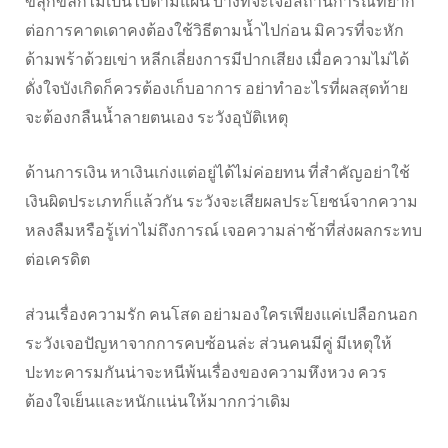
ขลุกขลักไม่เป็นไปตามแผน บางทีจะเจอสถานการณ์ที่ยาก
ต่อการคาดเดาคงต้องใช้วิธีตามน้ำไปก่อน มิควรที่จะหัก
ด้ามพร้าด้วยเข่า หลีกเลี่ยงการมีปากเสียง เมื่อความไม่ได้
ดั่งใจบังเกิดก็ควรต้องเก็บอาการ อย่าทำอะไรที่ผลสุดท้าย
จะต้องกลืนน้ำลายตนเอง ระวังอุบัติเหตุ
ด้านการเงิน หาเงินเก่งแต่อยู่ได้ไม่ค่อยทน ที่สำคัญอย่าใช้
เงินผิดประเภทก็แล้วกัน ระวังจะเสียผลประโยชน์จากความ
หลงลืมหรือรู้เท่าไม่ถึงการณ์ เจอความล่าช้าที่ส่งผลกระทบ
ต่อเครดิต
ส่วนเรื่องความรัก คนโสด อย่ามองใครเพียงแค่เปลือกนอก
ระวังเจอปัญหาจากการคบซ้อนล่ะ ส่วนคนมีคู่ มีเหตุให้
ปะทะคารมกันน่าจะหนีพ้นเรื่องของความหึงหวง ควร
ต้องใจเย็นและหนักแน่นให้มากกว่าเดิม