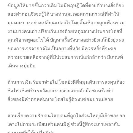
ข้อมูลให้มากขึ้นกว่าเดิม ไม่มีทฤษฎีใดที่ตายตัวบางสิ่งต้อง
ลองทำก่อนจึงจะรู้ได้ บางท่านจะเจอสถานการณ์ที่ทำให้
มุมมองบางอย่างเปลี่ยนแปลงไปโดยสิ้นเชิง จะถูกเพื่อนร่วม
งานบางคนเอาเปรียบกินแรงด้วยเหตุผลบางประการโดยที่
คุณมิอาจพูดอะไรได้ ปัญหาเรื้อรังบางอย่างยิ่งแก้ก็ยิ่งยุ่ง ผล
ของการเจรจาอาจไม่เป็นอยางที่หวัง มิควรหยิ่งที่จะขอ
ความชวยเหลือจากผู้ที่มีประสบการณ์แก่กล้ากว่า มีเกณฑ์
เดินทางปุบปับ
ด้านการเงิน รับมาจ่ายไป โชคยังดีที่หมุนทัน การลงทุนต้อง
ชิงไหวชิงพริบ ระวังเจอรายจ่ายแบบมัดมือชกหรือทำ
สิ่งของมีค่าตกหล่นหายโดยไม่รู้ตัว งบซ่อมบานปลาย
ส่วนเรื่องความรัก คนโสด คนที่ถูกใจส่วนใหญ่มีเจ้าของ อก
เดาะไปตามระเบียบ ส่วนคนมีคู่ ช่วงนี้รู้สึกจะเกาเหลากัน
บ่อย คุยดีๆได้แค่ไม่กี่คำ