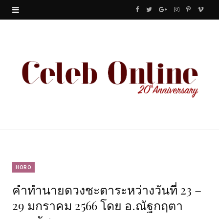
F
T
G
I
P
V
a
w
o
n
i
i
c
i
o
s
n
m
e
t
g
t
t
e
b
t
l
a
e
o
o
e
e
g
r
o
r
P
r
e
k
l
a
s
u
m
t
HORO
คำทำนายดวงชะตาระหว่างวันที่ 23 –
s
29 มกราคม 2566 โดย อ.ณัฐกฤตา