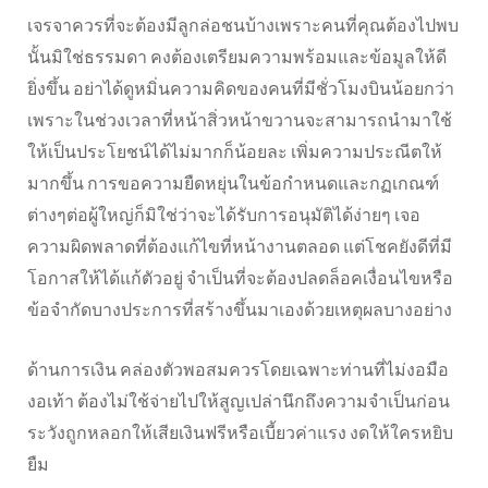
เจรจาควรที่จะต้องมีลูกล่อชนบ้างเพราะคนที่คุณต้องไปพบ
นั้นมิใช่ธรรมดา คงต้องเตรียมความพร้อมและข้อมูลให้ดี
ยิ่งขึ้น อย่าได้ดูหมิ่นความคิดของคนที่มีชั่วโมงบินน้อยกว่า
เพราะในช่วงเวลาที่หน้าสิ่วหน้าขวานจะสามารถนำมาใช้
ให้เป็นประโยชน์ได้ไม่มากก็น้อยละ เพิ่มความประณีตให้
มากขึ้น การขอความยืดหยุ่นในข้อกำหนดและกฏเกณฑ์
ต่างๆต่อผู้ใหญ่ก็มิใช่ว่าจะได้รับการอนุมัติได้ง่ายๆ เจอ
ความผิดพลาดที่ต้องแก้ไขที่หน้างานตลอด แต่โชคยังดีที่มี
โอกาสให้ได้แก้ตัวอยู่ จำเป็นที่จะต้องปลดล็อคเงื่อนไขหรือ
ข้อจำกัดบางประการที่สร้างขึ้นมาเองด้วยเหตุผลบางอย่าง
ด้านการเงิน คล่องตัวพอสมควรโดยเฉพาะท่านที่ไม่งอมือ
งอเท้า ต้องไม่ใช้จ่ายไปให้สูญเปล่านึกถึงความจำเป็นก่อน
ระวังถูกหลอกให้เสียเงินฟรีหรือเบี้ยวค่าแรง งดให้ใครหยิบ
ยืม