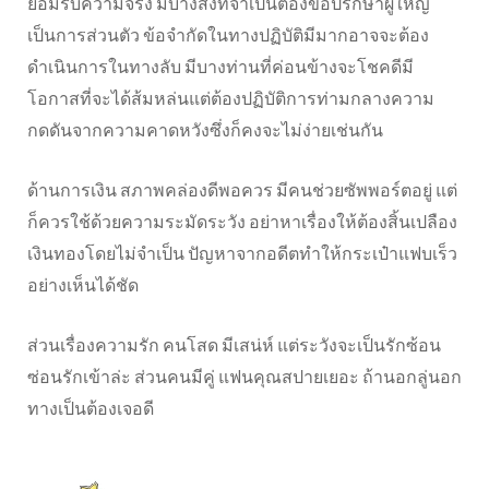
ยอมรับความจริง มีบางสิ่งที่จำเป็นต้องขอปรึกษาผู้ใหญ่
เป็นการส่วนตัว ข้อจำกัดในทางปฏิบัติมีมากอาจจะต้อง
ดำเนินการในทางลับ มีบางท่านที่ค่อนข้างจะโชคดีมี
โอกาสที่จะได้ส้มหล่นแต่ต้องปฏิบัติการท่ามกลางความ
กดดันจากความคาดหวังซึ่งก็คงจะไม่ง่ายเช่นกัน
ด้านการเงิน สภาพคล่องดีพอควร มีคนช่วยซัพพอร์ตอยู่ แต่
ก็ควรใช้ด้วยความระมัดระวัง อย่าหาเรื่องให้ต้องสิ้นเปลือง
เงินทองโดยไม่จำเป็น ปัญหาจากอดีตทำให้กระเป๋าแฟบเร็ว
อย่างเห็นได้ชัด
ส่วนเรื่องความรัก คนโสด มีเสน่ห์ แต่ระวังจะเป็นรักซ้อน
ซ่อนรักเข้าล่ะ ส่วนคนมีคู่ แฟนคุณสปายเยอะ ถ้านอกลู่นอก
ทางเป็นต้องเจอดี