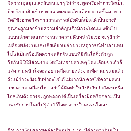
มีความชุลมุนและสับสนเบาๆ ไม่ว่าจะพูดหรือทำการใดเป็น
ต้องย้อนกลับเข้าหาตนเองตลอด มีคนที่พยายามขึ้นมาทาบ
รัศมีซึ่งอาจเกิดจากสถานการณ์บังคับก็เป็นได้ เป็นช่วงที่
คุณจะถูกมองข้ามความสำคัญหรือมักจะโดนแย่งซีนไป
แบบหน้าตาเฉย การงานหาความคืบหน้าไม่เจอ จะรู้สึกว่า
เปลืองพลังงานและเสียเที่ยวเปล่า บางเหตุการณ์ทำเอาแทบ
ไปไม่เป็นหรือเกิดความพลิกผันแบบที่มิทันได้ตั้งตัว ถูก
กีดกันมิให้มีส่วนร่วมโดยไม่ทราบสาเหตุ โดนเลื่อยขาเก้าอี้
แต่ความหนักใจจะค่อยๆ คลี่คลายหลังจากที่ผ่านมรสุมแล้ว
ถึงแม้ว่าจะยังขยับทำอะไรได้ไม่มากนัก ควรใช้ความสงบ
สยบความเคลื่อนไหว อย่าได้คิดทำในสิ่งที่เกินกำลังตนหรือ
ไกลเกินตัว อาจจะถูกหลอกใช้เป็นเครื่องมือหรือกลายเป็น
แพะรับบาปโดยไม่รู้ตัว ไว้ใจทางวางใจคนจนใจเอง
ด้านการเงิน สภาพคล่องดีพอประมาณ มีช่องทางใหม่ใน