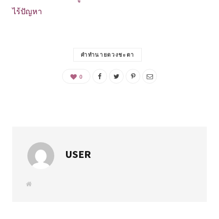
ไร้ปัญหา
คำทำนายดวงชะตา
0
USER
W
e
b
s
i
t