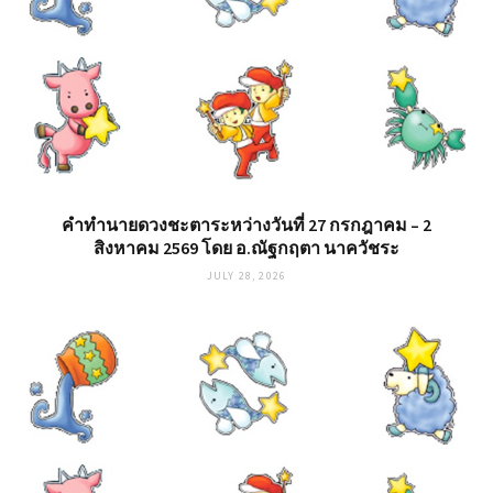
คำทำนายดวงชะตาระหว่างวันที่ 27 กรกฎาคม – 2
สิงหาคม 2569 โดย อ.ณัฐกฤตา นาควัชระ
JULY 28, 2026