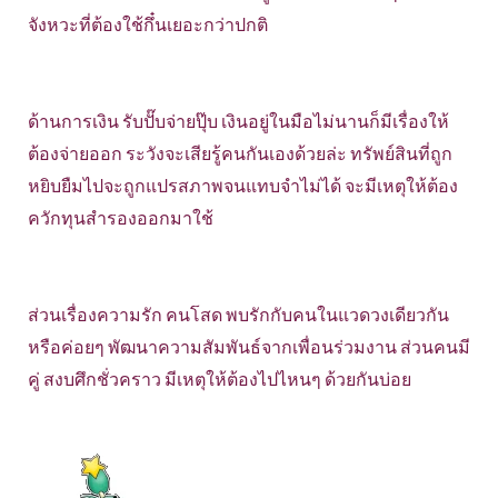
จังหวะที่ต้องใช้กึ๋นเยอะกว่าปกติ
ด้านการเงิน รับปั๊บจ่ายปุ๊บ เงินอยู่ในมือไม่นานก็มีเรื่องให้
ต้องจ่ายออก ระวังจะเสียรู้คนกันเองด้วยล่ะ ทรัพย์สินที่ถูก
หยิบยืมไปจะถูกแปรสภาพจนแทบจำไม่ได้ จะมีเหตุให้ต้อง
ควักทุนสำรองออกมาใช้
ส่วนเรื่องความรัก คนโสด พบรักกับคนในแวดวงเดียวกัน
หรือค่อยๆ พัฒนาความสัมพันธ์จากเพื่อนร่วมงาน ส่วนคนมี
คู่ สงบศึกชั่วคราว มีเหตุให้ต้องไปไหนๆ ด้วยกันบ่อย