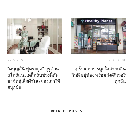
e
PREV POST
NEXT POST
“มนุญสินี ฟูตระกูล” กูรูด้าน
4 ร้านอาหารถูกใจสายคลีน
สไตล์แนะเคล็ดลับช่วงนี้หัน
กินดี อยู่ท้อง พร้อมส่งดีลิเวอรี
มาจัดตู้เสื้อผ้าโละของเก่าให้
ทุกวัน
สนุกมือ
RELATED POSTS