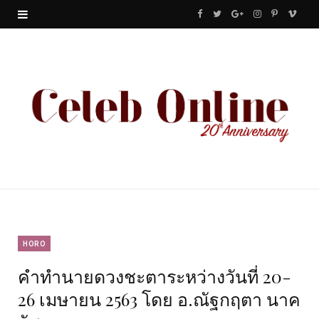
F
T
G
I
P
V
a
w
o
n
i
i
c
i
o
s
n
m
e
t
g
t
t
e
b
t
l
a
e
o
o
e
e
g
r
o
r
P
r
e
k
l
a
s
u
m
t
HORO
คำทำนายดวงชะตาระหว่างวันที่ 20-
s
26 เมษายน 2563 โดย อ.ณัฐกฤตา นาค