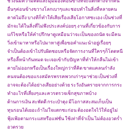
ช่วงนี้มีความคิดและมุมมองค่อนข้างที่จะแตกต่างจากคน
อื่นๆค่อนข้างขวางโลกเบาๆและชอบทำในสิ่งที่หลายคน
คาดไม่ถึง บางทีก็ทำให้เสียเรื่องเสียโอกาสซะเอง เป็นช่วงที่
มักจะได้ในสิ่งที่ไม่พึงประสงค์บ่อยๆ งานที่เกี่ยวข้องกับการ
แก้ไขหรือให้คำปรึกษาดูเหมือนว่าจะเป็นของถนัด จะมีคน
วิ่งเข้ามาหาหรือไปมาหาสู่เพื่อขอคำแนะนำอยู่เรื่อยๆ
จำเป็นต้องเข้าไปรับผิดชอบหรือจัดการงานที่ใครๆก็โดดหนี
หรือลี้หน้ากันหมด จะเจอเข้ากับปัญหาที่ทำให้กลืนไม่เข้า
คายไม่ออกหรือเป็นเรื่องใหญ่กว่าที่คิด ขาดแคลนกำลัง
คนจนต้องขอแรงสมัครพรรคพวกเก่าๆมาช่วย เป็นช่วงที่
อาจจะต้องได้อย่างเสียอย่างด้วย ระวังอันตรายจากการกระ
ทำอะไรที่เสี่ยงๆและควรตรวจเช็กสุขภาพบ้าง
ด้านการเงิน สะพัดดี กระเป๋าตุง มีโอกาสสะสมเก็บเป็น
ทุนรอนได้เยอะถ้าไม่ใจแตกซะก่อน ต้องอดใจไว้ให้อยู่ไม่
ฟุ้งเฟ้อตามกระแสหรือแฟชั่น ใช้เท่าที่จำเป็น ไม่ต้องอวดร่ำ
อวดรวย