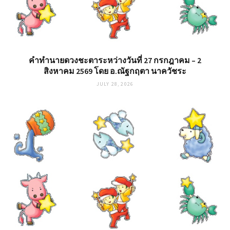
คำทำนายดวงชะตาระหว่างวันที่ 27 กรกฎาคม – 2
สิงหาคม 2569 โดย อ.ณัฐกฤตา นาควัชระ
JULY 28, 2026