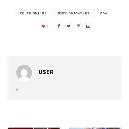
CELEB ONLINE
คำทำนายดวงชะตา
ดวง
0
USER
W
e
b
s
i
t
e