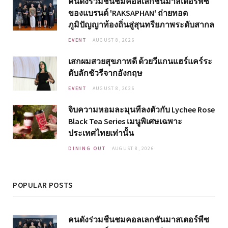
คนดังร่วมชื่นชมคอลเลกชันมาสเตอร์พีซ
ของแบรนด์ 'RAKSAPHAN' ถ่ายทอด
ภูมิปัญญาท้องถิ่นสู่สุนทรียภาพระดับสากล
EVENT
AUGUST 8, 2026
เสกผมสวยสุขภาพดี ด้วยวีแกนแฮร์แคร์ระ
ดับลักชัวรีจากอังกฤษ
EVENT
AUGUST 8, 2026
จิบความหอมละมุนที่ลงตัวกับ Lychee Rose
Black Tea Series เมนูพิเศษเฉพาะ
ประเทศไทยเท่านั้น
DINING OUT
AUGUST 8, 2026
POPULAR POSTS
คนดังร่วมชื่นชมคอลเลกชันมาสเตอร์พีซ