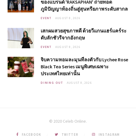
ของแบรนด์ 'RAKSAPHAN' ถ่ายทอด
ภูมิปัญญาท้องถิ่นสู่สุนทรียภาพระดับสากล
EVENT
AUGUST 8, 2026
เสกผมสวยสุขภาพดี ด้วยวีแกนแฮร์แคร์ระ
ดับลักชัวรีจากอังกฤษ
EVENT
AUGUST 8, 2026
จิบความหอมละมุนที่ลงตัวกับ Lychee Rose
Black Tea Series เมนูพิเศษเฉพาะ
ประเทศไทยเท่านั้น
DINING OUT
AUGUST 8, 2026
© 2020 Celeb Online.
FACEBOOK
TWITTER
INSTAGRAM