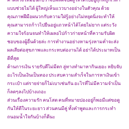
แบบช่วยไม่ได้ ผู้ใหญ่เห็นแววบางอย่างในตัวคุณ ด้วย
คุณภาพฝีมือผนวกกับความใฝ่รู้อย่างไม่หยุดนิ่งจะทำให้
คุณสามารถก้าวไปยืนอยู่แถวหน้าได้โดยไม่ยาก แต่ระวัง
ความใจร้อนจนทำให้เผลอไปก้าวก่ายหน้าที่ความรับผิด
ชอบของผู้อื่นด้วยล่ะ การทำงานอย่างหามรุ่งหามค่ำจะส่ง
ผลเสียต่อสุขภาพและกระทบต่องานได้ อย่าได้ประมาทเป็น
ดีที่สุด
ด้านการเงิน รายรับดีไม่มีตก ลู่ทางทำมาหากินเยอะ หยิบจับ
อะไรเป็นเงินเป็นทอง ประสบความสำเร็จในการหาเงินเข้า
กระเป๋า แต่รายจ่ายก็ไม่เบาเช่นกัน อะไรที่ไม่มีความจำเป็น
ก็ลดๆลงไปบ้างเถอะ
ส่วนเรื่องความรัก คนโสด คนที่หมายปองอยู่ก็พอมีแต่ขอดู
กันให้ดีในระยะยาว ส่วนคนมีคู่ ทั้งคำพูดและการกระทำ
ถนอมน้ำใจกันบ้างก็ดีนะ