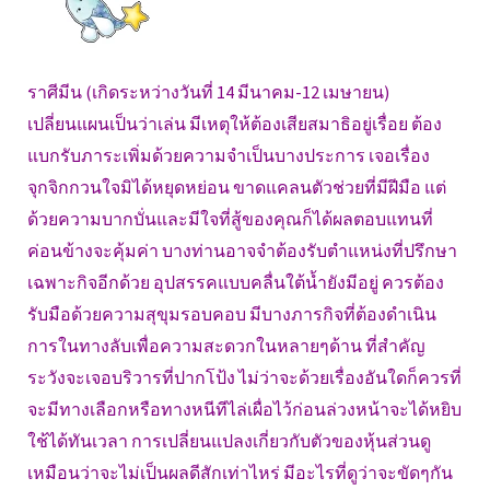
ราศีมีน (เกิดระหว่างวันที่ 14 มีนาคม-12 เมษายน)
เปลี่ยนแผนเป็นว่าเล่น มีเหตุให้ต้องเสียสมาธิอยู่เรื่อย ต้อง
แบกรับภาระเพิ่มด้วยความจำเป็นบางประการ เจอเรื่อง
จุกจิกกวนใจมิได้หยุดหย่อน ขาดแคลนตัวช่วยที่มีฝีมือ แต่
ด้วยความบากบั่นและมีใจที่สู้ของคุณก็ได้ผลตอบแทนที่
ค่อนข้างจะคุ้มค่า บางท่านอาจจำต้องรับตำแหน่งที่ปรึกษา
เฉพาะกิจอีกด้วย อุปสรรคแบบคลื่นใต้น้ำยังมีอยู่ ควรต้อง
รับมือด้วยความสุขุมรอบคอบ มีบางภารกิจที่ต้องดำเนิน
การในทางลับเพื่อความสะดวกในหลายๆด้าน ที่สำคัญ
ระวังจะเจอบริวารที่ปากโป้ง ไม่ว่าจะด้วยเรื่องอันใดก็ควรที่
จะมีทางเลือกหรือทางหนีทีไล่เผื่อไว้ก่อนล่วงหน้าจะได้หยิบ
ใช้ได้ทันเวลา การเปลี่ยนแปลงเกี่ยวกับตัวของหุ้นส่วนดู
เหมือนว่าจะไม่เป็นผลดีสักเท่าไหร่ มีอะไรที่ดูว่าจะขัดๆกัน