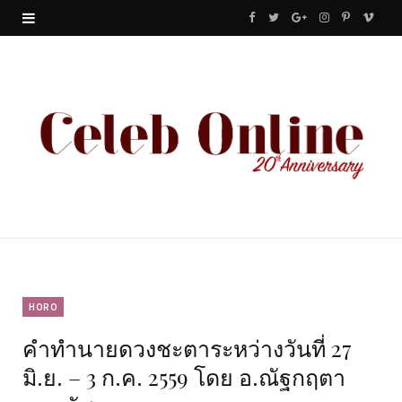
F
T
G
I
P
V
a
w
o
n
i
i
c
i
o
s
n
m
e
t
g
t
t
e
b
t
l
a
e
o
o
e
e
g
r
o
r
P
r
e
k
l
a
s
u
m
t
HORO
คำทำนายดวงชะตาระหว่างวันที่ 27
s
มิ.ย. – 3 ก.ค. 2559 โดย อ.ณัฐกฤตา