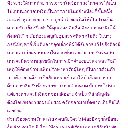
พึงระวังให้มากด้วย การเจรจาในข้อตกลงใดๆควรให้เป็น
ไปแบบนอกรอบหรือเป็นการภายในอย่างน้อยก็ชั้นหนึ่ง
ก่อน คำพูดบางอย่างอาจถูกนำไปต่อเติมให้เป็นประเด็น
ความขัดแย้งหรือทำให้คุณต้องเสียชื่อเสียงและเครดิตได้
ตั้งสติให้ไวเมื่อต้องผจญกับอุปสรรคที่คาดไม่ถึง ในบาง
กรณีปัญหาก็เริ่มต้นจากจุดเล็กๆที่มิได้รับการแก้ไขจึงต้องมี
ความละเอียดรอบคอบให้มากขึ้นกว่าเดิม อย่ารั้นจนเกิน
เหตุ จะมีความขลุกขลักในการเบิกจ่ายงบประมาณหรือมี
เหตุให้ต้องเข้าพบเพื่อปรึกษาหารือผู้ใหญ่เป็นการส่วนตัว
บางทีอาจจะมีภารกิจลับแทรกเข้ามาให้ทำอีกต่างหาก
ด้านการเงิน รับซ้ายจ่ายขวา มาแล้วก็หมด ปั๊มแทบไม่ทัน
แต่บางท่านจะมีเงินซุกซ่อนเผื่อยามจำเป็น ที่สำคัญคือ
ต้องใจแข็งอย่ายอมหยิบยอมควักออกมาเด็ดขาด เก็บลืมได้
เลยยิ่งดี
ส่วนเรื่องความรัก คนโสด คบกับใครไม่ค่อยยืด จู่ๆก็เบื่อซะ
งั้น ส่วนคนมีคู่ มีเรื่องให้งอนกันอยู่เรื่อย เทกแคร์กันบ้างซิ