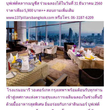
บุฟเฟต์หลากเมนูชีส ร่วมฉลองได้ในวันที่ 31 ธันวาคม 2560
ราคาเพียง 5,900 บาท++ สอบถามเพิ่มเติม
www.137pillarsbangkok.com หรือโทร. 06-3187-6209
โรงแรมอมารี วอเตอร์เกท กรุงเทพฯ พร้อมต้อนรับทุกท่าน
เข้าสู่เทศกาลแห่งความสุขและการเฉลิมฉลองในช่วงสิ้นปี
ด้วยมื้ออาหารสุดพิเศษ อิ่มอร่อยกับกาล่าดินเนอร์ บุฟเฟต์