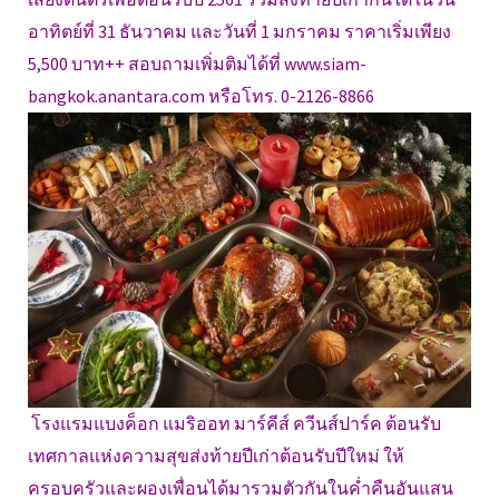
อาทิตย์ที่ 31 ธันวาคม และวันที่ 1 มกราคม ราคาเริ่มเพียง
5,500 บาท++ สอบถามเพิ่มติมได้ที่ www.siam-
bangkok.anantara.com หรือโทร. 0-2126-8866
โรงแรมแบงค็อก แมริออท มาร์คีส์ ควีนส์ปาร์ค ต้อนรับ
เทศกาลแห่งความสุขส่งท้ายปีเก่าต้อนรับปีใหม่ ให้
ครอบครัวและผองเพื่อนได้มารวมตัวกันในค่ำคืนอันแสน