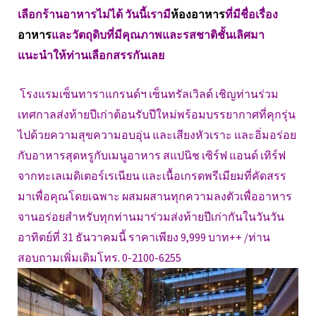
เลือกร้านอาหารไม่ได้ วันนี้เรามี
ห้องอาหาร
ที่มีชื่อเรื่อง
อาหาร
และวัตถุดิบที่มีคุณภาพและรสชาติชั้นเลิศมา
แนะนำให้ท่านเลือกสรรกันเลย
โรงแรมเซ็นทาราแกรนด์ฯ เซ็นทรัลเวิลด์ เชิญท่านร่วม
เทศกาลส่งท้ายปีเก่าต้อนรับปีใหม่พร้อมบรรยากาศที่คุกรุ่น
ไปด้วยความสุขความอบอุ่น และเสียงหัวเราะ และอิ่มอร่อย
กับอาหารสุดหรูกับเมนูอาหาร สแปนิช เซิร์ฟ แอนด์ เทิร์ฟ
จากทะเลเมดิเตอร์เรเนียน และเนื้อเกรดพรีเมียมที่คัดสรร
มาเพื่อคุณโดยเฉพาะ ผสมผสานทุกความลงตัวเพื่ออาหาร
จานอร่อยสำหรับทุกท่านมาร่วมส่งท้ายปีเก่ากันในวันวัน
อาทิตย์ที่ 31 ธันวาคมนี้ ราคาเพียง 9,999 บาท++ /ท่าน
สอบถามเพิ่มเติมโทร. 0-2100-6255