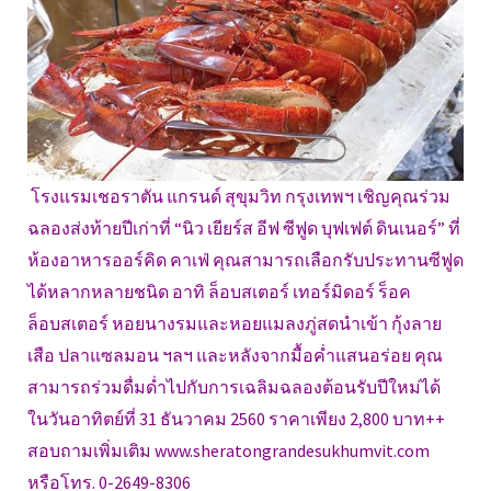
โรงแรมเชอราตัน แกรนด์ สุขุมวิท กรุงเทพฯ เชิญคุณร่วม
ฉลองส่งท้ายปีเก่าที่ “นิว เยียร์ส อีฟ ซีฟูด บุฟเฟต์ ดินเนอร์” ที่
ห้องอาหารออร์คิด คาเฟ่ คุณสามารถเลือกรับประทานซีฟูด
ได้หลากหลายชนิด อาทิ ล็อบสเตอร์ เทอร์มิดอร์ ร็อค
ล็อบสเตอร์ หอยนางรมและหอยแมลงภู่สดนำเข้า กุ้งลาย
เสือ ปลาแซลมอน ฯลฯ และหลังจากมื้อค่ำแสนอร่อย คุณ
สามารถร่วมดื่มด่ำไปกับการเฉลิมฉลองต้อนรับปีใหม่ได้
ในวันอาทิตย์ที่ 31 ธันวาคม 2560 ราคาเพียง 2,800 บาท++
สอบถามเพิ่มเติม www.sheratongrandesukhumvit.com
หรือโทร. 0-2649-8306