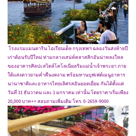
โรงแรมแมนดาริน โอเรียนเต็ล กรุงเทพฯ ฉลองวันส่งท้ายปี
เก่าต้อนรับปีใหม่ ท่ามกลางเสน่ห์คลาสสิกอันน่าหลงใหล
ของอาคารศิลปะสไตล์โคโลเนียลริมแม่น้ำเจ้าพระยา ภาย
ใต้แสงดาวยามค่ำคืนงดงาม พร้อมทานบุฟเฟต์เมนูอาหาร
นานาชาติและอาหารไทยเลิศรสอันยอดเยี่ยม กันได้ตั้งแต่
วันที่ 31 ธันวาคม และ 1 มกราคม เท่านั้น โดยราคาเริ่มเพียง
20,000 บาท++ สอบถามเพิ่มเติม โทร. 0-2659-9000