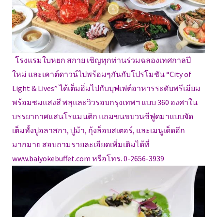
โรงแรมใบหยก สกาย เชิญทุกท่านร่วมฉลองเทศกาลปี
ใหม่ และเคาต์ดาวน์ไปพร้อมๆกันกับโปรโมชัน “City of
Light & Lives” ได้เต็มอิ่มไปกับบุฟเฟต์อาหารระดับพรีเมียม
พร้อมชมแสงสี พลุและวิวรอบกรุงเทพฯ แบบ 360 องศาใน
บรรยากาศแสนโรแมนติก แถมขนขบวนซีฟูดมาแบบจัด
เต็มทั้งปูอลาสกา, ปูม้า, กุ้งล็อบสเตอร์, และเมนูเด็ดอีก
มากมาย สอบถามรายละเอียดเพิ่มเติมได้ที่
www.baiyokebuffet.com หรือโทร. 0-2656-3939