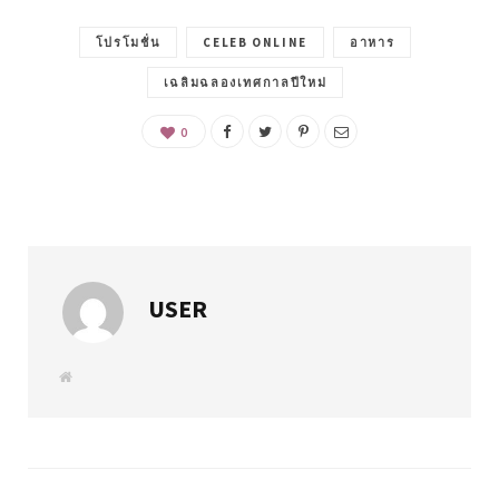
โปรโมชั่น
CELEB ONLINE
อาหาร
เฉลิมฉลองเทศกาลปีใหม่
0
USER
W
e
b
s
i
t
e