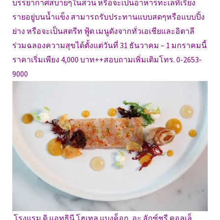
บรรยากาศสบายๆในสวน หรือจะเป็นอาหารทะเลที่เรียง
รายอยู่บนน้ำแข็ง สามารถรับประทานแบบสดๆหรือแบบปิ้ง
ย่าง หรือจะเป็นสตรีท ฟู้ด เมนูดังจากทั่วเอเชียและอิตาลี
ร่วมฉลองความสุขได้ตั้งแต่วันที่ 31 ธันวาคม – 1 มกราคมนี้
ราคาเริ่มเพียง 4,000 บาท++สอบถามเพิ่มเติมโทร. 0-2653-
9000
โรงแรม ดิ แอทธินี โฮเทล แบงค็อก, อะ ลักซ์ชูรี คอลเล็