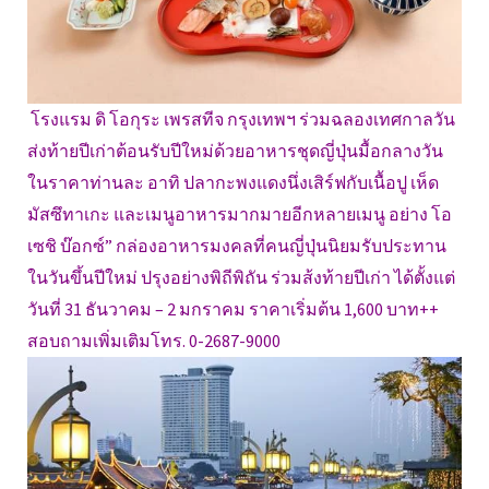
โรงแรม ดิ โอกุระ เพรสทีจ กรุงเทพฯ ร่วมฉลองเทศกาลวัน
ส่งท้ายปีเก่าต้อนรับปีใหม่ด้วยอาหารชุดญี่ปุ่นมื้อกลางวัน
ในราคาท่านละ อาทิ ปลากะพงแดงนึ่งเสิร์ฟกับเนื้อปู เห็ด
มัสซึทาเกะ และเมนูอาหารมากมายอีกหลายเมนู อย่าง โอ
เซชิ บ๊อกซ์” กล่องอาหารมงคลที่คนญี่ปุ่นนิยมรับประทาน
ในวันขึ้นปีใหม่ ปรุงอย่างพิถีพิถัน ร่วมส้งท้ายปีเก่า ได้ตั้งแต่
วันที่ 31 ธันวาคม – 2 มกราคม ราคาเริ่มต้น 1,600 บาท++
สอบถามเพิ่มเติมโทร. 0-2687-9000