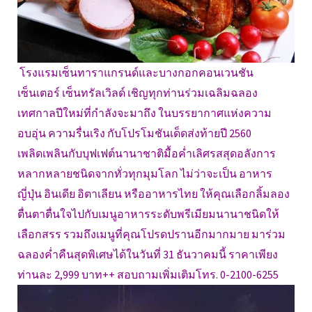
โรงแรมเซ็นทาราแกรนด์และบางกอกคอนเวนชัน
เซ็นเตอร์ เซ็นทรัลเวิลด์ เชิญทุกท่านร่วมเฉลิมฉลอง
เทศกาลปีใหม่ที่กำลังจะมาถึง ในบรรยากาศแห่งความ
อบอุ่น ความรื่นเริง กับโปรโมชันเด็ดส่งท้ายปี 2560
เพลิดเพลินกับบุฟเฟต์นานาชาติมื้อค่ำเลิศรสสุดอลังการ
หลากหลายชนิดจากทั่วทุกมุมโลก ไม่ว่าจะเป็น อาหาร
ญี่ปุ่น อินเดีย อิตาเลียน หรืออาหารไทย ให้คุณเลือกลิ้มลอง
ตื่นตาตื่นใจไปกับเมนูอาหารระดับพรีเมียมนานาชนิดให้
เลือกสรร รวมถึงเมนูที่คุณโปรดปรานอีกมากมาย มาร่วม
ฉลองค่ำคืนสุดพิเศษได้ในวันที่ 31 ธันวาคมนี้ ราคาเพียง
ท่านละ 2,999 บาท++ สอบถามเพิ่มเติมโทร. 0-2100-6255