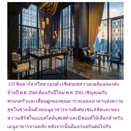
137 พิลลาร์ส สวีทส แอนด์ เรซิเดนเซส ร่วมเฉลิมฉลองส่ง
ท้ายปี พ.ศ. 2560 ต้อนรับปีใหม่ พ.ศ. 2561 เชิญคุณกับ
ครอบครัวและเพื่อนฝูงของคุณมาร่วมฉลองเวลาแห่งความ
สุขในช่วงเย็นด้วยเมนูอาหารจานพิเศษ เช่น สลัดและของ
หวานเสิร์ฟในแบบสไตล์บุฟเฟต์ และมีชอยส์ให้เลือกสำหรับ
เมนูอาหารจานหลัก หลังจากนั้นอิ่มอร่อยกันต่อไปกับ