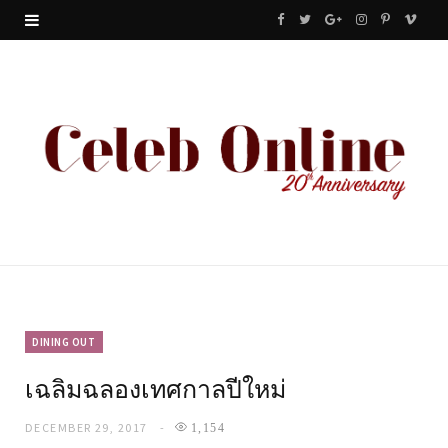
F
T
G
I
P
V
a
w
o
n
i
i
c
i
o
s
n
m
e
t
g
t
t
e
b
t
l
a
e
o
o
e
e
g
r
o
r
P
r
e
k
l
a
s
u
m
t
DINING OUT
เฉลิมฉลองเทศกาลปีใหม่
s
DECEMBER 29, 2017
1,154