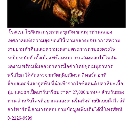
โรงแรมโซฟิเทล กรุงเทพ สุขุมวิท ชวนทุกท่านฉลอง
เทศกาลแห่งความสุขของปีนี้ ท่ามกลางบรรยากาศความ
งามยามค่ำคืนและความงดงามตระการตาของดวงไฟ
ระยิบระยับทั่วทั้งเมือง พร้อมชมการแสดงดอกไม้ไฟอัน
งดงาม พร้อมลิ้มลองอาหารมื้อค่า โดยชุดเมนูอาหาร
พรีเมียม ได้คัดสรรจากวัตถุดิบเลิศรส 7 คอร์ส อาทิ
ล็อบสเตอร์แลงกูสทีน ที่นำเข้าจากไอซ์แลนด์ ปลาหิมะเนื้อ
นุ่ม และอกเป็ดบาร์บารี่อบ ราคา 27,000 บาท++ สำหรับสอง
ท่าน สำหรับใครที่อยากฉลองงานรื่นเริงท้ายปีแบบมีสไตล์ที่
ลาร์พาร์ตนี้ สามารถสอบถามข้อมูลเพิ่มเติมได้ที่ โทรศัพท์
0-2126-9999