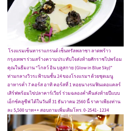
โรงแรมเซ็นทาราแกรนด์ เซ็นทรัลพลาซา ลาดพร้าว
กรุงเทพฯ ร่วมสร้างความประทับใจส่งท้ายศักราชไปพร้อม
คุณในธีมงาน “โกลว์ อิน บลูสกาย (Glow in Blue Sky)”
ท่ามกลางวิวระฟ้าบนชั้น 24 ของโรงแรมฯ ด้วยชุดเมนู
อาหารค่ำ 7 คอร์ส อาทิ คอร์สที่ 1 หอยนางรมฟินเดอแคลร์
เสิร์ฟพร้อมไข่ปลาคาร์เวียร์ ร่วมฉลองค่ำคืนส่งท้ายปีแบบ
เอ็กซ์คลูซีฟ ได้ในวันที่ 31 ธันวาคม 2560 นี้ ราคาเพียงท่าน
ละ 5,500 บาท++ สอบถามเพิ่มเติมโทร. 0-2541- 1234