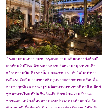
โรงแรมอนันตรา สยาม กรุงเทพ ร่วมเฉลิมฉลองส่งท้ายปี
เก่าต้อนรับปีใหม่ด้วยหลากหลายกิจกรรมสนุกสนานที่จะ
สร้างความบันเทิง รอยยิ้ม และความประทับใจในบริการ
เหนือระดับกับบรรยากาศที่หรูหราสะดวกสบาย พร้อมมื้อ
อาหารสุดพิเศษ อย่าง บุฟเฟต์อาหารนานาชาติ อาทิ สเต๊ก ซี
ฟูด อาหารไทย ญี่ปุ่น จีน อินเดีย อิตาเลียน รวมถึงขนม
หวานและเครื่องดื่มหลากหลายประเภท เคล้าคลอไปกับ
เสียงดนตรีเพื่อต้อนรับปี 2561 ร่วมส่งท้ายปีเก่ากันได้ในวัน