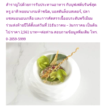
สำราญไปด้วยการรับประทานอาหาร กับบุฟเฟต์บรันช์สุด
หรู อาทิ หอยนางรมห้าชนิด, บอสตันล็อบสเตอร์, ปลา
แซลมอนอบเกลือ และการคัดสรรเนื้ออบระดับพรีเมียม
ร่วมส่งท้ายปีได้ตั้งแต่วันที่ 31ธันวาคม – 3มกราคม เป็นต้น
ไป ราคา 2,561 บาท++ต่อท่าน สอบถามข้อมูลพิ่มเติม โทร.
0-2059-5999