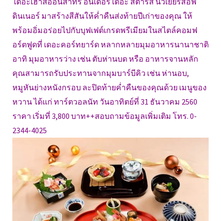
เดอะเฮ้าส์ออนสาทร อันเดอร์ เดอะ สตาร์ส นิวเยียร์สอีฟ
ดินเนอร์ มาสร้างสีสันให้ค่ำคืนส่งท้ายปีเก่าของคุณ ให้
พร้อมอิ่มอร่อยไปกับบุฟเฟต์เกรดพรีเมียมในสไตล์คอมฟ
อร์ตฟูดที่ เดอะคอร์ทยาร์ด หลากหลายมุมอาหารนานาชาติ
อาทิ มุมอาหารว่าง เช่น ตับห่านบด หรือ อาหารจานหลัก
คุณสามารถรับประทานจากมุมบาร์บีคิว เช่น ห่านอบ,
หมูหันย่างหนังกรอบ ละปิดท้ายค่ำคืนของคุณด้วย เมนูของ
หวาน ได้แก่ ทาร์ตวอลนัท วันอาทิตย์ที่ 31 ธันวาคม 2560
ราคา เริ่มที่ 3,800 บาท++สอบถามข้อมูลเพิ่มเติม โทร. 0-
2344-4025