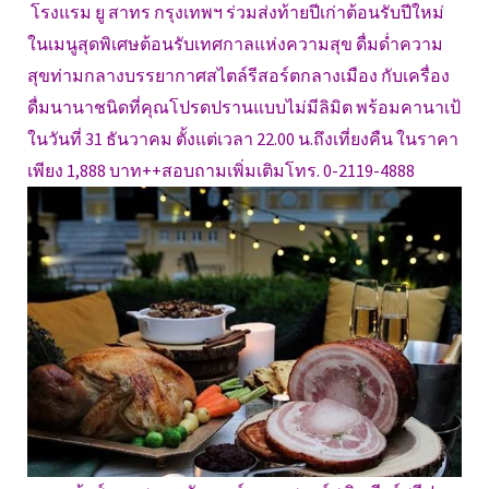
โรงแรม ยู สาทร กรุงเทพฯ ร่วมส่งท้ายปีเก่าต้อนรับปีใหม่
ในเมนูสุดพิเศษต้อนรับเทศกาลแห่งความสุข ดื่มด่ำความ
สุขท่ามกลางบรรยากาศสไตล์รีสอร์ตกลางเมือง กับเครื่อง
ดื่มนานาชนิดที่คุณโปรดปรานแบบไม่มีลิมิต พร้อมคานาเป้
ในวันที่ 31 ธันวาคม ตั้งแต่เวลา 22.00 น.ถึงเที่ยงคืน ในราคา
เพียง 1,888 บาท++สอบถามเพิ่มเติมโทร. 0-2119-4888