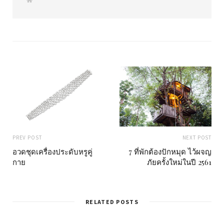
e
b
s
i
t
e
PREV POST
NEXT POST
อวดชุดเครื่องประดับหรูคู่
7 ที่พักต้องปักหมุด ไว้ผจญ
กาย
ภัยครั้งใหม่ในปี 2561
RELATED POSTS