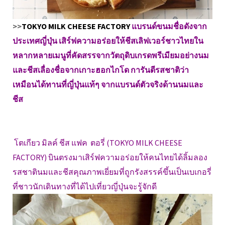
>>
TOKYO MILK CHEESE FACTORY
แบรนด์ขนมชื่อดังจาก
ประเทศญี่ปุ่น เสิร์ฟความอร่อยให้ชีสเลิฟเวอร์ชาวไทยใน
หลากหลายเมนูที่คัดสรรจากวัตถุดิบเกรดพรีเมียมอย่างนม
และชีสเลื่องชื่อจากเกาะฮอกไกโด การันตีรสชาติว่า
เหมือนได้ทานที่ญี่ปุ่นแท้ๆ จากแบรนด์ตัวจริงด้านนมและ
ชีส
โตเกียว มิลค์ ชีส แฟค ตอรี่ (TOKYO MILK CHEESE
FACTORY) บินตรงมาเสิร์ฟความอร่อยให้คนไทยได้ลิ้มลอง
รสชาตินมและชีสคุณภาพเยี่ยมที่ถูกรังสรรค์ขึ้นเป็นเบเกอรี่
ที่ชาวนักเดินทางที่ได้ไปเที่ยวญี่ปุ่นจะรู้จักดี