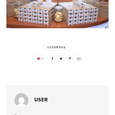
แบรนด์ขนม
0
USER
W