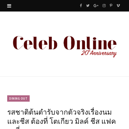
F
T
G
I
P
V
a
w
o
n
i
i
c
i
o
s
n
m
e
t
g
t
t
e
b
t
l
a
e
o
o
e
e
g
r
o
r
P
r
e
k
l
a
s
u
m
t
DINING OUT
รสชาติต้นตำรับจากตัวจริงเรื่องนม
s
และชีส ต้องที่ โตเกียว มิลค์ ชีส แฟค