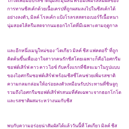
โกโดเพื่อมอบรสชาตินุ่มละมุนลิ้น พร้อมเพิ่มรสสัมผัสของ
การทานชีสเค้กด้วยเนื้อเครปที่ถูกผสมลงไปในชีสเค้กได้
อย่างลงตัว, มิลค์ โรลเค้ก แป้งโรลรสสตรอเบอร์รีเนื้อหนา
นุ่มสอดไส้ครีมสดจากนมฮอกไกโดที่มีเฉพาะตามฤดูกาล
และอีกหนึ่งเมนูใหม่ของ ‘โตเกียว มิลค์ ชีส แฟคตอรี่’ ที่ถูก
คิดค้นขึ้นเพื่อเอาใจสาวกคนรักชีสโดยเฉพาะก็คือไอศกรีม
ซอฟต์เสิร์ฟ คาว คาว ไอซ์ กับครั้งแรกที่ชีสจะมาในรูปแบบ
ของไอศกรีมซอฟต์เสิร์ฟ พร้อมชีสซี่โคนช่วยเพิ่มรสชาติ
ความกลมกล่อมให้อร่อยลงตัวเหมือนรับประทานที่ชินจูกุ
รวมถึงไอศกรีมซอฟต์เสิร์ฟรสนมที่คัดเฉพาะจากฮอกโกโด
และรสชาติผสมระหว่างนมกับชีส
พบกับความอร่อยน่าสัมผัสได้แล้ววันนี้ที่ โตเกียว มิลค์ ชีส