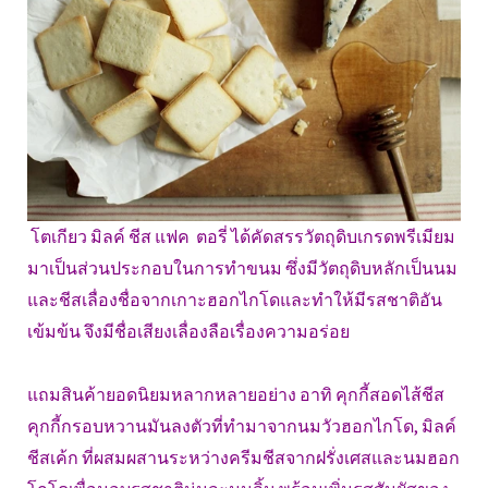
โตเกียว มิลค์ ชีส แฟค ตอรี่ ได้คัดสรรวัตถุดิบเกรดพรีเมียม
มาเป็นส่วนประกอบในการทำขนม ซึ่งมีวัตถุดิบหลักเป็นนม
และชีสเลื่องชื่อจากเกาะฮอกไกโดและทำให้มีรสชาติอัน
เข้มข้น จึงมีชื่อเสียงเลื่องลือเรื่องความอร่อย
แถมสินค้ายอดนิยมหลากหลายอย่าง อาทิ คุกกี้สอดไส้ชีส
คุกกี้กรอบหวานมันลงตัวที่ทำมาจากนมวัวฮอกไกโด, มิลค์
ชีสเค้ก ที่ผสมผสานระหว่างครีมชีสจากฝรั่งเศสและนมฮอก