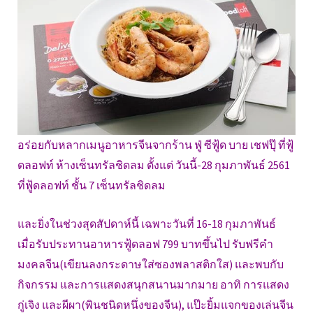
อร่อยกับหลากเมนูอาหารจีนจากร้าน ฟู่ ซีฟู้ด บาย เชฟปุ๊ ที่ฟู้
ดลอฟท์ ห้างเซ็นทรัลชิดลม ตั้งแต่ วันนี้-28 กุมภาพันธ์ 2561
ที่ฟู้ดลอฟท์ ชั้น 7 เซ็นทรัลชิดลม
และยิ่งในช่วงสุดสัปดาห์นี้ เฉพาะวันที่ 16-18 กุมภาพันธ์
เมื่อรับประทานอาหารฟู้ดลอฟ 799 บาทขึ้นไป รับฟรีคำ
มงคลจีน(เขียนลงกระดาษใส่ซองพลาสติกใส) และพบกับ
กิจกรรม และการแสดงสนุกสนานมากมาย อาทิ การแสดง
กู่เจิง และผีผา(พินชนิดหนึ่งของจีน), แป๊ะยิ้มแจกของเล่นจีน