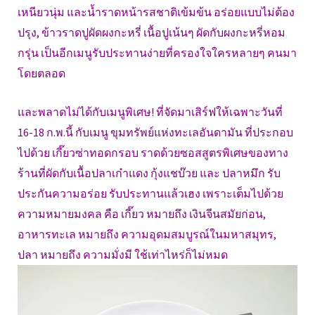
เหนียวนุ่ม และน้ำราดหน้ารสชาติเข้มข้น อร่อยแบบไม่ต้อง
ปรุง, ข้าวราดปูผัดผงกะหรี่ เนื้อปูเน้นๆ ผัดกับผงกะหรี่หอม
กรุ่น เป็นอีกเมนูรับประทานง่ายที่ครองใจใครหลายๆ คนมา
โดยตลอด
และพลาดไม่ได้กับเมนูพิเศษ! ที่จัดมาเสิร์ฟให้เฉพาะวันที่
16-18 ก.พ.นี้ กับเมนู ขุมทรัพย์แห่งทะเลอันดามัน ที่ประกอบ
ไปด้วย เกี๊ยวซ่าทอดกรอบ ราดด้วยซอสสูตรพิเศษของทาง
ร้านที่ผัดกับเนื้อปลาเก๋าแดง กุ้งแชบ๊วย และ ปลาหมึก รับ
ประกันความอร่อย รับประทานแล้วเฮง เพราะเต็มไปด้วย
ความหมายมงคล คือ เกี๊ยว หมายถึง เงินจีนสมัยก่อน,
อาหารทะเล หมายถึง ความอุดมสมบูรณ์ในมหาสมุทร,
ปลา หมายถึง ความมั่งมี ใช้เท่าไหร่ก็ไม่หมด