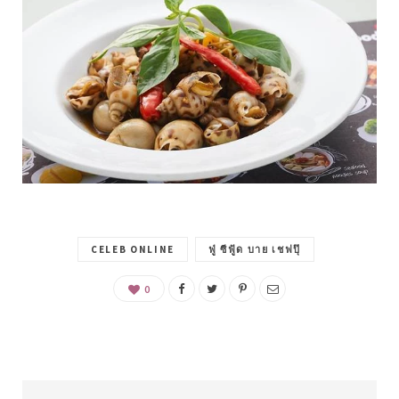
CELEB ONLINE
ฟู่ ซีฟู้ด บาย เชฟปุ๊
0