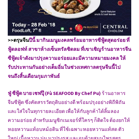
>>ตรุษจีน
ปีนี้ มากินเมนูมงคลพร้อมอาหารซีฟู้ดสุดอร่อย ที่
ฟู้ดลอฟท์ สาขาห้างเซ็นทรัลชิดลม ที่เขาเชิญร้านอาหารจีน
ซีฟู้ดเจ้าดังมาปรุงความอร่อยและมีความหมายมงคล ให้
รับประทานกันอย่างเต็มอิ่มในช่วงเทศกาลตรุษจีนนี้ไป
จนถึงสิ้นเดือนกุมภาพันธ์
ฟู่ ซีฟู้ด บาย เชฟปุ๊ (Fù SEAFOOD By Chef Pu)
ร้านอาหาร
จีนซีฟู้ด ซึ่งคัดสรรวัตถุดิบอย่างดี พร้อมปรุงอย่างพิถีพิถัน
และใส่ใจในทุกรายละเอียด เพื่อให้กับลูกค้าได้ลิ้มลอง
ความอร่อย สำหรับเมนูซิกเนเจอร์ที่ใครๆ ก็ติดใจ ต้องยกให้
หอยหวานแท้อบหม้อดิน ที่ใช้เฉพาะหอยหวานแท้สด ตัว
ใหญ่ เนื้อหวาน นุ่ม มาปรุงรส และอบด้วยสมุนไพรสูตร