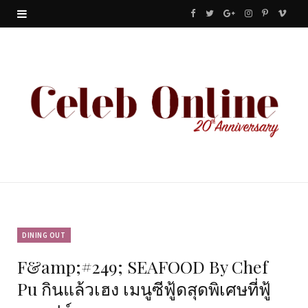
F
T
G
I
P
V
a
w
o
n
i
i
c
i
o
s
n
m
e
t
g
t
t
e
b
t
l
a
e
o
o
e
e
g
r
o
r
P
r
e
k
l
a
s
u
m
t
DINING OUT
F&amp;#249; SEAFOOD By Chef
s
Pu กินแล้วเฮง เมนูซีฟู้ดสุดพิเศษที่ฟู้