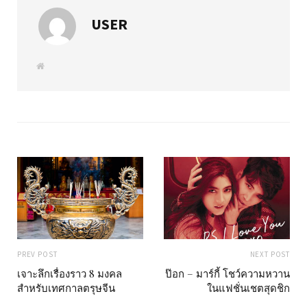
USER
W
e
b
s
i
t
e
PREV POST
NEXT POST
เจาะลึกเรื่องราว 8 มงคล
ป๊อก – มาร์กี้ โชว์ความหวาน
สำหรับเทศกาลตรุษจีน
ในแฟชั่นเชตสุดชิก