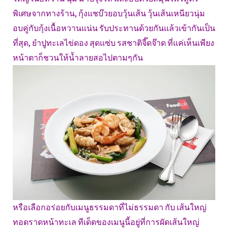
พิเศษจากทางร้าน, กุ้งแชบ๊วยอบวุ้นเส้น วุ้นเส้นเหนียวนุ่ม
อบคู่กับกุ้งเนื้อหวานแน่น รับประทานด้วยกันแล้วเข้ากันเป็น
ที่สุด, ยำปูทะเลไข่ดอง สุดแซ่บ รสชาติจี๊ดจ๊าด ที่แค่เห็นเพียง
หน้าตาก็ชวนให้น้ำลายสอไปตามๆกัน
หรือเลือกอร่อยกับเมนูธรรมดาที่ไม่ธรรมดา กับ เส้นใหญ่
ทอดราดหน้าทะเล ทีเด็ดของเมนูนี้อยู่ที่การผัดเส้นใหญ่