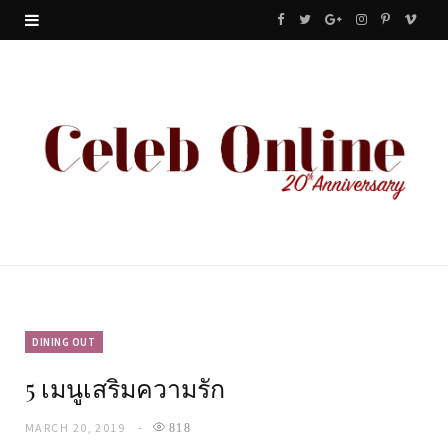
F
T
G
I
P
V
a
w
o
n
i
i
c
i
o
s
n
m
e
t
g
t
t
e
b
t
l
a
e
o
o
e
e
g
r
o
r
P
r
e
k
l
a
s
u
m
t
DINING OUT
5 เมนูเสริมความรัก
s
MARCH 20, 2019
818