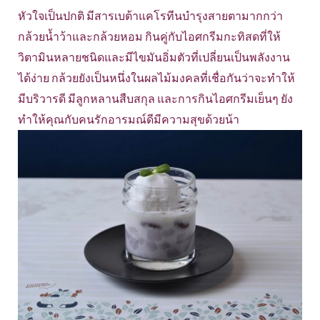
หัวใจเป็นปกติ มีสารเบต้าแคโรทีนบำรุงสายตามากกว่า
กล้วยน้ำว้าและกล้วยหอม กินคู่กับไอศกรีมกะทิสดที่ให้
วิตามินหลายชนิดและมีไขมันอิ่มตัวที่เปลี่ยนเป็นพลังงาน
ได้ง่าย กล้วยยังเป็นหนึ่งในผลไม้มงคลที่เชื่อกันว่าจะทำให้
มีบริวารดี มีลูกหลานสืบสกุล และการกินไอศกรีมเย็นๆ ยัง
ทำให้คุณกับคนรักอารมณ์ดีมีความสุขด้วยน้า