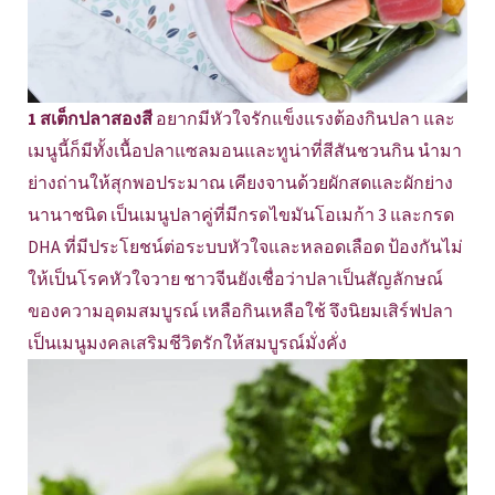
1 สเต็กปลาสองสี
อยากมีหัวใจรักแข็งแรงต้องกินปลา และ
เมนูนี้ก็มีทั้งเนื้อปลาแซลมอนและทูน่าที่สีสันชวนกิน นำมา
ย่างถ่านให้สุกพอประมาณ เคียงจานด้วยผักสดและผักย่าง
นานาชนิด เป็นเมนูปลาคู่ที่มีกรดไขมันโอเมก้า 3 และกรด
DHA ที่มีประโยชน์ต่อระบบหัวใจและหลอดเลือด ป้องกันไม่
ให้เป็นโรคหัวใจวาย ชาวจีนยังเชื่อว่าปลาเป็นสัญลักษณ์
ของความอุดมสมบูรณ์ เหลือกินเหลือใช้ จึงนิยมเสิร์ฟปลา
เป็นเมนูมงคลเสริมชีวิตรักให้สมบูรณ์มั่งคั่ง