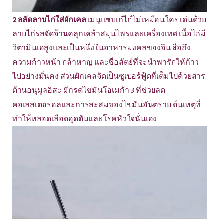
2 สลัดลาบไก่ใส่ผักเคล
เมนูแซบเก๋ไก๋ไม่เหมือนใคร เด่นด้วย
ลาบไก่รสจัดจ้านคลุกเคล้าสมุนไพรและเครื่องเทศ เนื้อไก่มี
วิตามินเอสูงและเป็นหนึ่งในอาหารมงคลของจีน สื่อถึง
ความก้าวหน้า กล้าหาญ และซื่อสัตย์ที่จะนำพารักให้ก้าว
ไปอย่างมั่นคง ส่วนผักเคลจัดเป็นซูเปอร์ฟู้ดที่เต็มไปด้วยสาร
ต้านอนุมูลอิสะ มีกรดไขมันโอเมก้า 3 ที่ช่วยลด
คอเลสเตอรอลและการสะสมของไขมันอันตราย ต้นเหตุที่
ทำให้หลอดเลือดอุดตันและโรคหัวใจนั่นเอง