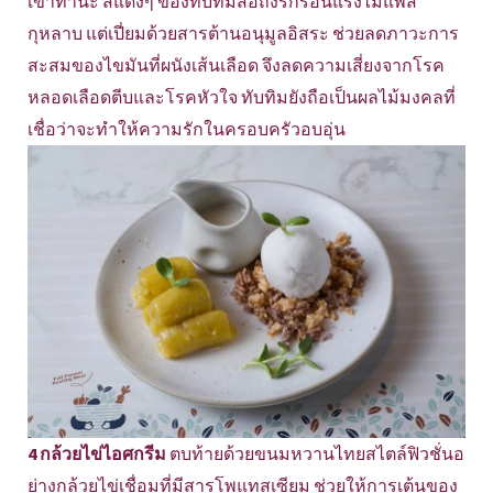
เข้าท่านะ สีแดงๆ ของทับทิมสื่อถึงรักร้อนแรงไม่แพ้สี
กุหลาบ แต่เปี่ยมด้วยสารต้านอนุมูลอิสระ ช่วยลดภาวะการ
สะสมของไขมันที่ผนังเส้นเลือด จึงลดความเสี่ยงจากโรค
หลอดเลือดตีบและโรคหัวใจ ทับทิมยังถือเป็นผลไม้มงคลที่
เชื่อว่าจะทำให้ความรักในครอบครัวอบอุ่น
4 กล้วยไข่ไอศกรีม
ตบท้ายด้วยขนมหวานไทยสไตล์ฟิวชั่นอ
ย่างกล้วยไข่เชื่อมที่มีสารโพแทสเซียม ช่วยให้การเต้นของ