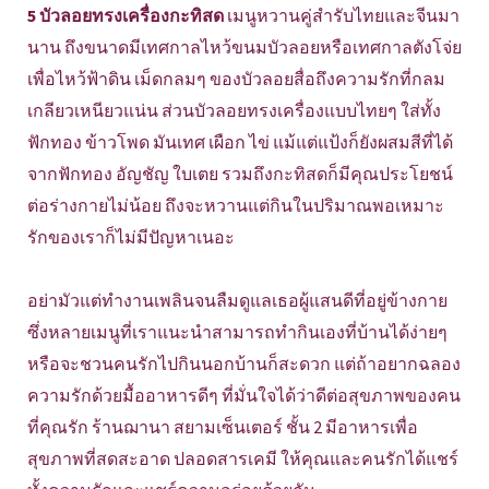
5 บัวลอยทรงเครื่องกะทิสด
เมนูหวานคู่สำรับไทยและจีนมา
นาน ถึงขนาดมีเทศกาลไหว้ขนมบัวลอยหรือเทศกาลตังโจ่ย
เพื่อไหว้ฟ้าดิน เม็ดกลมๆ ของบัวลอยสื่อถึงความรักที่กลม
เกลียวเหนียวแน่น ส่วนบัวลอยทรงเครื่องแบบไทยๆ ใส่ทั้ง
ฟักทอง ข้าวโพด มันเทศ เผือก ไข่ แม้แต่แป้งก็ยังผสมสีที่ได้
จากฟักทอง อัญชัญ ใบเตย รวมถึงกะทิสดก็มีคุณประโยชน์
ต่อร่างกายไม่น้อย ถึงจะหวานแต่กินในปริมาณพอเหมาะ
รักของเราก็ไม่มีปัญหาเนอะ
อย่ามัวแต่ทำงานเพลินจนลืมดูแลเธอผู้แสนดีที่อยู่ข้างกาย
ซึ่งหลายเมนูที่เราแนะนำสามารถทำกินเองที่บ้านได้ง่ายๆ
หรือจะชวนคนรักไปกินนอกบ้านก็สะดวก แต่ถ้าอยากฉลอง
ความรักด้วยมื้ออาหารดีๆ ที่มั่นใจได้ว่าดีต่อสุขภาพของคน
ที่คุณรัก ร้านฌานา สยามเซ็นเตอร์ ชั้น 2 มีอาหารเพื่อ
สุขภาพที่สดสะอาด ปลอดสารเคมี ให้คุณและคนรักได้แชร์