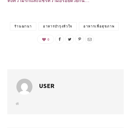
ทั้งความรักและแชร์ความอร่อยด้วยกัน…
ร้านฌานา
อาหารบำรุงหัวใจ
อาหารเพื่อสุขภาพ
0
USER
W
e
b
s
i
t
e