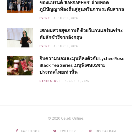
ของแบรนด์ 'RAKSAPHAN' ถ่ายทอด
ภูมิปัญญาท้องถิ่นสู่สุนทรียภาพระดับสากล
EVENT
AUGUST 8, 2026
เสกผมสวยสุขภาพดี ด้วยวีแกนแฮร์แคร์ระ
ดับลักชัวรีจากอังกฤษ
EVENT
AUGUST 8, 2026
จิบความหอมละมุนที่ลงตัวกับ Lychee Rose
Black Tea Series เมนูพิเศษเฉพาะ
ประเทศไทยเท่านั้น
DINING OUT
AUGUST 8, 2026
© 2020 Celeb Online.
FACEBOOK
TWITTER
INSTAGRAM