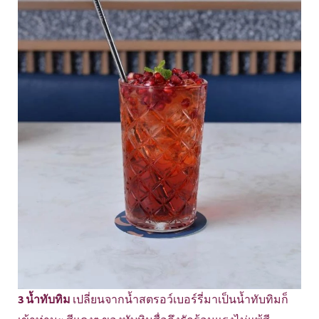
3 น้ำทับทิม
เปลี่ยนจากน้ำสตรอว์เบอร์รี่มาเป็นน้ำทับทิมก็