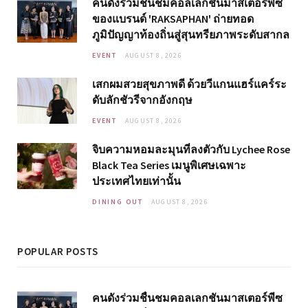
คนดังร่วมชื่นชมคอลเลกชันมาสเตอร์พีซ
ของแบรนด์ 'RAKSAPHAN' ถ่ายทอด
ภูมิปัญญาท้องถิ่นสู่สุนทรียภาพระดับสากล
EVENT
AUGUST 8, 2026
เสกผมสวยสุขภาพดี ด้วยวีแกนแฮร์แคร์ระ
ดับลักชัวรีจากอังกฤษ
EVENT
AUGUST 8, 2026
จิบความหอมละมุนที่ลงตัวกับ Lychee Rose
Black Tea Series เมนูพิเศษเฉพาะ
ประเทศไทยเท่านั้น
DINING OUT
AUGUST 8, 2026
POPULAR POSTS
คนดังร่วมชื่นชมคอลเลกชันมาสเตอร์พีซ