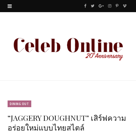
F
T
G
I
P
V
a
w
o
n
i
i
c
i
o
s
n
m
e
t
g
t
t
e
b
t
l
a
e
o
o
e
e
g
r
o
r
P
r
e
k
l
a
s
u
m
t
DINING OUT
“JAGGERY DOUGHNUT” เสิร์ฟความ
s
อร่อยใหม่แบบไทยสไตล์