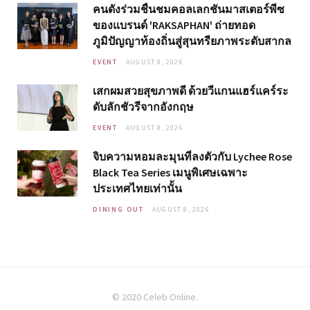
คนดังร่วมชื่นชมคอลเลกชันมาสเตอร์พีซ
ของแบรนด์ 'RAKSAPHAN' ถ่ายทอด
ภูมิปัญญาท้องถิ่นสู่สุนทรียภาพระดับสากล
EVENT
AUGUST 8, 2026
เสกผมสวยสุขภาพดี ด้วยวีแกนแฮร์แคร์ระ
ดับลักชัวรีจากอังกฤษ
EVENT
AUGUST 8, 2026
จิบความหอมละมุนที่ลงตัวกับ Lychee Rose
Black Tea Series เมนูพิเศษเฉพาะ
ประเทศไทยเท่านั้น
DINING OUT
AUGUST 8, 2026
© 2020 Celeb Online.