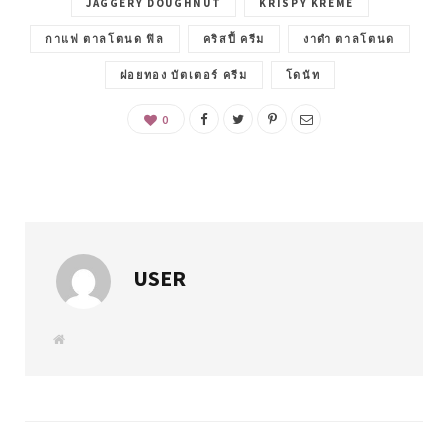
JAGGERY DOUGHNUT
KRISPY KREME
กาแฟ ตาลโตนด ฟิล
คริสปี้ ครีม
งาดำ ตาลโตนด
ฝอยทอง บัตเตอร์ ครีม
โดนัท
0
USER
W
e
b
s
i
t
e