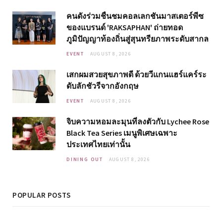
คนดังร่วมชื่นชมคอลเลกชันมาสเตอร์พีซ
ของแบรนด์ 'RAKSAPHAN' ถ่ายทอด
ภูมิปัญญาท้องถิ่นสู่สุนทรียภาพระดับสากล
EVENT
AUGUST 8, 2026
เสกผมสวยสุขภาพดี ด้วยวีแกนแฮร์แคร์ระ
ดับลักชัวรีจากอังกฤษ
EVENT
AUGUST 8, 2026
จิบความหอมละมุนที่ลงตัวกับ Lychee Rose
Black Tea Series เมนูพิเศษเฉพาะ
ประเทศไทยเท่านั้น
DINING OUT
AUGUST 8, 2026
POPULAR POSTS