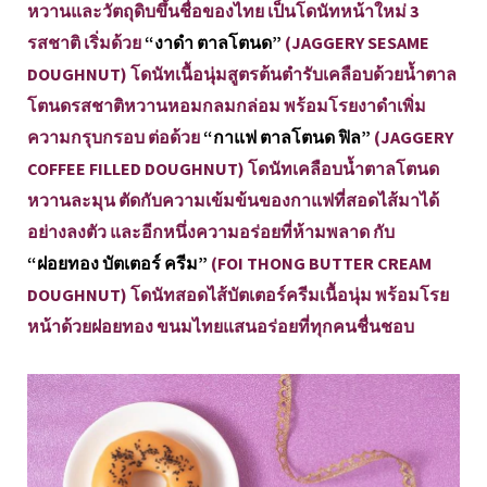
หวานและวัตถุดิบขึ้นชื่อของไทย เป็นโดนัทหน้าใหม่ 3
รสชาติ เริ่มด้วย
“งาดำ ตาลโตนด”
(JAGGERY SESAME
DOUGHNUT) โดนัทเนื้อนุ่มสูตรต้นตำรับเคลือบด้วยน้ำตาล
โตนดรสชาติหวานหอมกลมกล่อม พร้อมโรยงาดำเพิ่ม
ความกรุบกรอบ ต่อด้วย
“กาแฟ ตาลโตนด ฟิล”
(JAGGERY
COFFEE FILLED DOUGHNUT) โดนัทเคลือบน้ำตาลโตนด
หวานละมุน ตัดกับความเข้มข้นของกาแฟที่สอดไส้มาได้
อย่างลงตัว และอีกหนึ่งความอร่อยที่ห้ามพลาด กับ
“ฝอยทอง บัตเตอร์ ครีม”
(FOI THONG BUTTER CREAM
DOUGHNUT) โดนัทสอดไส้บัตเตอร์ครีมเนื้อนุ่ม พร้อมโรย
หน้าด้วยฝอยทอง ขนมไทยแสนอร่อยที่ทุกคนชื่นชอบ