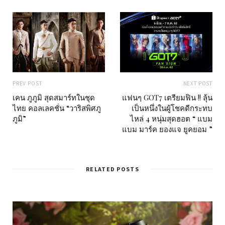
PREV POST
NEXT POST
เคน ภูภูมิ สุดสมาร์ทในชุด
แฟนๆ GOT7 เตรียมฟิน !! ลุ้น
ไทย คอลเลคชั่น “วาริสพิศภู
เป็นหนึ่งในผู้โชคดีกระทบ
ภูมิ”
ไหล่ 4 หนุ่มสุดฮอต “ แบม
แบม มาร์ค ยองแจ ยูคยอม ”
RELATED POSTS