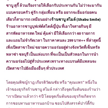
ชาบู สุกี้ ล้วนเรียงรายให้เลือกรับประทานกัน ไม่ว่าจะมากัน
แบบครอบครัว คู่รัก กลุ่มเพื่อน หรือ อยากจะอิ่มอร่อยคน
เดียวก็สามารถ เหมือนอย่าง
ร้านชาบู สไมล์ (Shabu Smile)
ร้านอาหารชาบูบุฟเฟ่ต์สไตล์ญี่ปุ่น ที่เอาใจสายกินจุ มี
สารพัดอาหารสด ใหม่ คุ้มค่า มีให้เลือกกว่า 60 รายการ
และแถมไม่จำกัดเวลา ในราคาคนละ 299 บาท++ ที่ล่าสุดนี้
เพิ่งเปิดสาขาใหม่ ขยายความอร่อยสู่ต่างจังหวัดที่เซ็นทรัล
พลาซ่า ชลบุรี เป็นแห่งแรก ที่จะเป็นเป็นหัวหอกในการนำ
ความอร่อยไปสู่ทั่วประเทศ เพราะทางแบรนด์มีแพลนจะ
เปิดสาขาไปยังเมืองอื่นๆ ทั่วประเทศ
โดยคุณพิชญ์ราฎ เกียรติวัฒนชัย หรือ “คุณแพร” หนึ่งใน
เจ้าของธุรกิจร้านชาบู สไมล์ กล่าวถึงจุดเริ่มต้นของร้านว่า
“เราเปิดมาแล้วกว่า 4 ปี โดยจุดเริ่มต้นของธุรกิจเกิดจาก
การชอบทานอาหารนอกบ้าน ชอบไปสังสรรค์ปาร์ตี้กับ