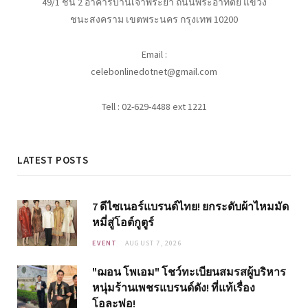
49/1 ชั้น 2 อาคารบ้านเจ้าพระยา ถนนพระอาทิตย์ แขวง
ชนะสงคราม เขตพระนคร กรุงเทพ 10200
Email :
celebonlinedotnet@gmail.com
Tell : 02-629-4488 ext 1221
LATEST POSTS
7 ดีไซเนอร์แบรนด์ไทย! ยกระดับผ้าไหมมัด
หมี่สู่โอต์กูตูร์
EVENT
AUGUST 7, 2026
"ฌอน โพเอม" โชว์ทะเบียนสมรสผู้บริหาร
หนุ่มร้านเพชรแบรนด์ดัง! ที่แท้เรื่อง
โอละพ่อ!