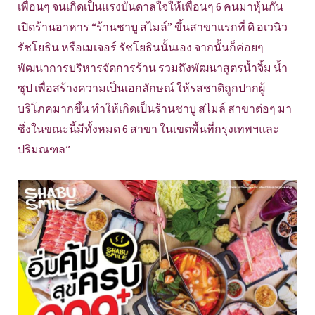
เพื่อนๆ จนเกิดเป็นแรงบันดาลใจให้เพื่อนๆ 6 คนมาหุ้นกัน
เปิดร้านอาหาร “ร้านชาบู สไมล์” ขึ้นสาขาแรกที่ ดิ อเวนิว
รัชโยธิน หรือเมเจอร์ รัชโยธินนั้นเอง จากนั้นก็ค่อยๆ
พัฒนาการบริหารจัดการร้าน รวมถึงพัฒนาสูตรน้ำจิ้ม น้ำ
ซุป เพื่อสร้างความเป็นเอกลักษณ์ ให้รสชาติถูกปากผู้
บริโภคมากขึ้น ทำให้เกิดเป็นร้านชาบู สไมล์ สาขาต่อๆ มา
ซึ่งในขณะนี้มีทั้งหมด 6 สาขา ในเขตพื้นที่กรุงเทพฯและ
ปริมณฑล”