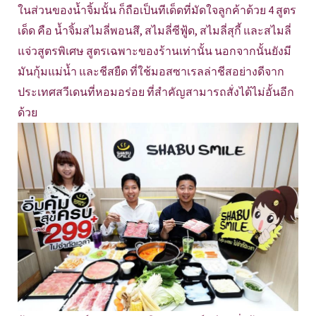
ในส่วนของน้ำจิ้มนั้น ก็ถือเป็นทีเด็ดที่มัดใจลูกค้าด้วย 4 สูตร
เด็ด คือ น้ำจิ้มสไมลี่พอนสึ, สไมลี่ซีฟู้ด, สไมลี่สุกี้ และสไมลี่
แจ่วสูตรพิเศษ สูตรเฉพาะของร้านเท่านั้น นอกจากนั้นยังมี
มันกุ้มแม่น้ำ และชีสยืด ที่ใช้มอสซาเรลล่าชีสอย่างดีจาก
ประเทศสวีเดนที่หอมอร่อย ที่สำคัญสามารถสั่งได้ไม่อั้นอีก
ด้วย