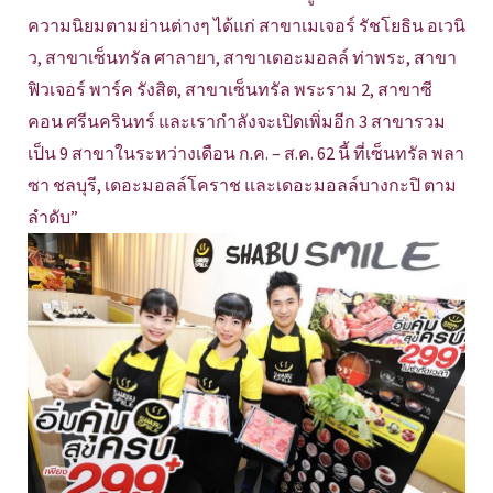
ความนิยมตามย่านต่างๆ ได้แก่ สาขาเมเจอร์ รัชโยธิน อเวนิ
ว, สาขาเซ็นทรัล ศาลายา, สาขาเดอะมอลล์ ท่าพระ, สาขา
ฟิวเจอร์ พาร์ค รังสิต, สาขาเซ็นทรัล พระราม 2, สาขาซี
คอน ศรีนครินทร์ และเรากำลังจะเปิดเพิ่มอีก 3 สาขารวม
เป็น 9 สาขาในระหว่างเดือน ก.ค. – ส.ค. 62 นี้ ที่เซ็นทรัล พลา
ซา ชลบุรี, เดอะมอลล์โคราช และเดอะมอลล์บางกะปิ ตาม
ลำดับ”