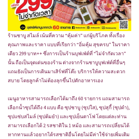
ร้านชาบู สไมล์ เน้นที่ความ “คุ้มค่า” แก่ผู้บริโภค ทั้งเรื่อง
คุณภาพและราคา แบบที่เรียกว่า “อิ่มคุ้ม สุขครบ” ในราคา
เดียว 299 บาท++ ซึ่งการเป็นร้านบุฟเฟ่ต์ที่ “ไม่จำกัดเวลา”
นั้น ถือเป็นจุดเด่นของร้าน ต่างจากร้านชาบูบุฟเฟ่ต์ที่อื่นๆ
แถมยังเป็นการเดินมาเสิร์ฟที่โต๊ะ บริการให้ความสะดวก
สบาย โดยลูกค้าไม่ต้องลุกขึ้นไปตักอาหารเอง
เมนูอาหารสามารถเลือกได้มาถึง 60 รายการ แถมสามารถ
เลือกน้ำซุปได้ถึง 4 แบบ คือ ซุปชาบู (ซุปใส), ซุปสุกี้ (ซุปดำ),
ซุปแซ่บสไมล์ (ซุปต้มยำ) และซุปเย็นตาโฟ โดยแต่ละท่าน
สามารถเลือกได้ 2 รสชาติใน 1 หม้อ และสามารถเปลี่ยนได้
หากทานแล้วอยากได้รสชาติอื่นโดยไม่มีค่าใช้จ่ายเพิ่มเติม