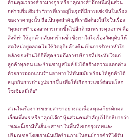
ด้านคุณวรวงศ์ รามางกูร หรือ “คุณวงศ์” อีกหนึ่งหุ้นส่วน
กล่าวเพิ่มเติมว่า “การที่เราอยู่ในจุดที่มีการแข่งขันในเรื่อง
ของราคาสูงนั้น ถือเป็นจุดสำคัญที่เรายิ่งต้องใส่ใจในเรื่อง
“คุณภาพ” ของอาหารมากขึ้นไปอีกด้วย เพราะคุณภาพ คือ
สิ่งที่ทำให้ลูกค้ากลับมาร้านซ้ำ ซึ่งเราใส่ใจเรื่องวัตถุดิบ ให้
สดใหม่อยู่ตลอด ไม่ใช้วัตถุดิบค้างคืน เป็นการรักษาหัวใจ
หลักของร้านได้ดีที่สุด รวมถึงการบริการที่ประทับใจแก่
ลูกค้าทุกคน และร้านชาบู สไมล์ ยังได้สร้างความแตกต่าง
ด้วยการออกแบบร้านอาหารให้ทันสมัย พร้อมให้ลูกค้าได้
สนุกกับการถ่ายรูปมากขึ้น เพื่อให้เกิดการแชร์ต่อบนโลก
โซเชียลมีเดีย”
ส่วนในเรื่องการขยายสาขาอย่างต่อเนื่อง คุณเกียรติกมล
เอี่ยมพึ่งพร หรือ “คุณโจ๊ก” หุ้นส่วนคนสำคัญ ก็ได้อธิบายว่า
“ขณะนี้เรามีทั้งสิ้น 6 สาขา ในพื้นที่เขตกรุงเทพและ
ปริมณฑล โดยเราเน้นเปิดร้านภายในศูนย์การค้าที่ได้รับ