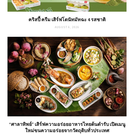
คริสปี้ ครีม เสิร์ฟโดนัทมัทฉะ 4 รสชาติ
AUGUST 6, 2026
“ศาลาทิพย์” เสิร์ฟความอร่อยอาหารไทยต้นตำรับ เปิดเมนู
ใหม่ขนความอร่อยจากวัตถุดิบทั่วประเทศ