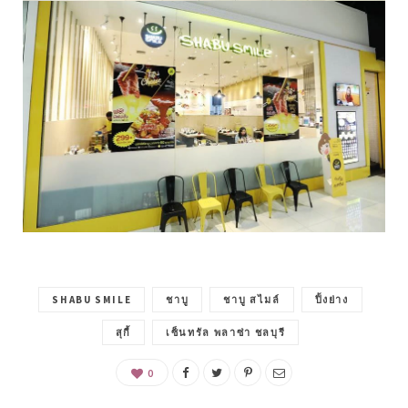
SHABU SMILE
ชาบู
ชาบู สไมล์
ปิ้งย่าง
สุกี้
เซ็นทรัล พลาซ่า ชลบุรี
0