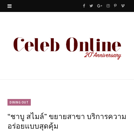
F
T
G
I
P
V
a
w
o
n
i
i
c
i
o
s
n
m
e
t
g
t
t
e
b
t
l
a
e
o
o
e
e
g
r
o
r
P
r
e
k
l
a
s
u
m
t
DINING OUT
“ชาบู สไมล์” ขยายสาขา บริการความ
s
อร่อยแบบสุดคุ้ม