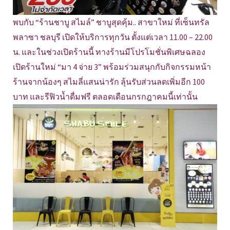
พบกับ “ร้านชาบู สไมล์” ชาบูสุดคุ้ม.. สาขาใหม่ ที่เซ็นทรัล
พลาซา ชลบุรี เปิดให้บริการทุกวัน ตั้งแต่เวลา 11.00 – 22.00
น. และในช่วงเปิดร้านนี้ ทางร้านมีโปรโมชั่นพิเศษฉลอง
เปิดร้านใหม่ “มา 4 จ่าย 3” พร้อมร่วมสนุกกับกิจกรรมหน้า
ร้านจากน้องๆ สไมลี่แสนน่ารัก ลุ้นรับส่วนลดเพิ่มอีก 100
บาท และรีฟิวน้ำดื่มฟรี ตลอดเดือนกรกฎาคมนี้เท่านั้น