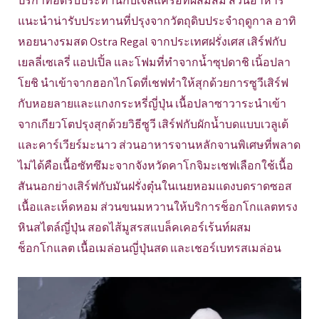
ปริก้าทอดรับประทานกับเจลแครอทผสมส้ม ส่วนอาหาร
แนะนำน่ารับประทานที่ปรุงจากวัตถุดิบประจำฤดูกาล อาทิ
หอยนางรมสด Ostra Regal จากประเทศฝรั่งเศส เสิร์ฟกับ
เยลลี่เซเลรี่ แอปเปิ้ล และโฟมที่ทำจากน้ำซุปดาชิ เนิ้อปลา
โยชิ นำเข้าจากฮอกไกโดที่เชฟทำให้สุกด้วยการซูวีเสิร์ฟ
กับหอยลายและแกงกระหรี่ญี่ปุ่น เนื้อปลาซาวาระนำเข้า
จากเกียวโตปรุงสุกด้วยวิธีซูวี เสิร์ฟกับผักน้ำบดแบบเวลูเต้
และคาร์เวียร์มะนาว ส่วนอาหารจานหลักจานพิเศษที่พลาด
ไม่ได้คือเนื้อซัทซึมะจากจังหวัดคาโกจิมะเชฟเลือกใช้เนื้อ
สันนอกย่างเสิร์ฟกับมันฝรั่งตุ๋นในเนยหอมแดงบดราดซอส
เนื้อและเห็ดหอม ส่วนขนมหวานให้บริการช็อกโกแลตทรง
หินสไตล์ญี่ปุ่น สอดไส้มูสรสแบล็คเคอร์เร้นท์ผสม
ช็อกโกแลต เนื้อเมล่อนญี่ปุ่นสด และเชอร์เบทรสเมล่อน