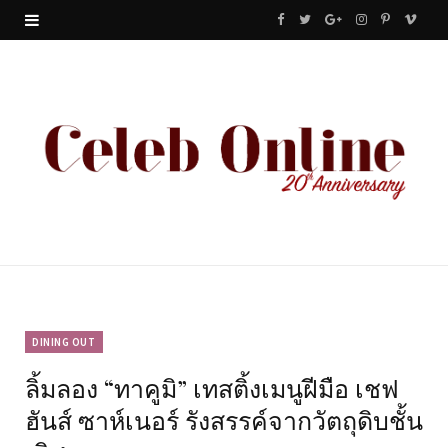
F
T
G
I
P
V
a
w
o
n
i
i
c
i
o
s
n
m
e
t
g
t
t
e
b
t
l
a
e
o
o
e
e
g
r
o
r
P
r
e
k
l
a
s
u
m
t
DINING OUT
ลิ้มลอง “ทาคูมิ” เทสติ้งเมนูฝีมือ เชฟ
s
ฮันส์ ซาห์เนอร์ รังสรรค์จากวัตถุดิบชั้น