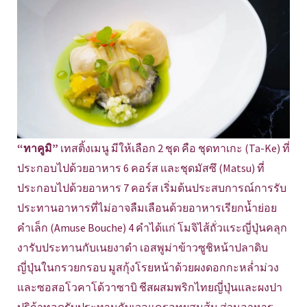
“ทาคูมิ”
เทสติ้งเมนู มีให้เลือก 2 ชุด คือ ชุดทาเกะ (Ta-Ke) ที่
ประกอบไปด้วยอาหาร 6 คอร์ส และชุดมัสซึ (Matsu) ที่
ประกอบไปด้วยอาหาร 7 คอร์ส เริ่มต้นประสบการณ์การรับ
ประทานอาหารที่ไม่อาจลืมเลือนด้วยอาหารเรียกน้ำย่อย
คำเล็ก (Amuse Bouche) 4 คำได้แก่ โมจิไส้ถั่วแระญี่ปุ่นคลุก
งารับประทานกับเนยงาดำ เอสพูม่าข้าวซูชิหน้าปลาดิบ
ญี่ปุ่นในกรวยกรอบ มูสกุ้งโรยหน้าด้วยผงดอกกะหล่ำม่วง
และซอสอโวคาโด้วาซาบิ ชีสผสมพริกไทยญี่ปุ่นและผงปา