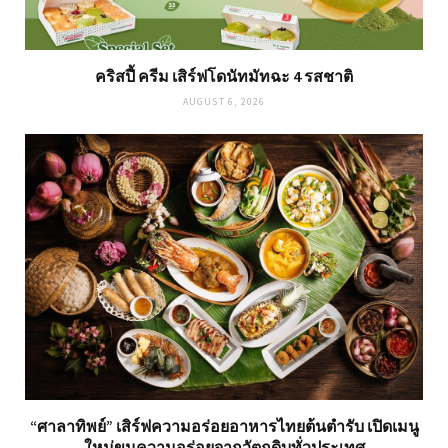
คริสปี้ ครีม เสิร์ฟโดนัทมัทฉะ 4 รสชาติ
AUGUST 6, 2026
“ศาลาทิพย์” เสิร์ฟความอร่อยอาหารไทยต้นตำรับ เปิดเมนู
ใหม่ขนความอร่อยจากวัตถุดิบทั่วประเทศ