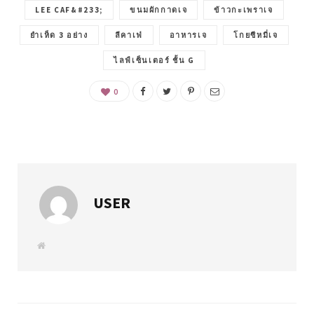
LEE CAF&#233;
ขนมผักกาดเจ
ข้าวกะเพราเจ
ยำเห็ด 3 อย่าง
ลีคาเฟ่
อาหารเจ
โกยซีหมี่เจ
ไลฟ์เซ็นเตอร์ ชั้น G
0
USER
W
e
b
s
i
t
e