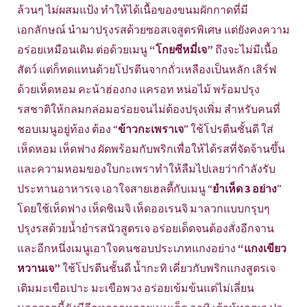
ล้วนๆ ไม่ผสมแป้ง ทำให้ได้เนื้อของขนมผักกาดที่มี
เอกลักษณ์ นำมาปรุงรสด้วยซอสเจสูตรพิเศษ แต่ยังคงความ
อร่อยเหมือนเดิม ต่อด้วยเมนู
“โกยซีหมี่เจ”
ถึงจะไม่มีเนื้อ
สัตว์ แต่ก็ทดแทนด้วยโปรตีนจากถั่วเหลืองเป็นหลัก เสิร์ฟ
ด้วยเห็ดหอม คะน้าฮ่องกง แครอท หน่อไม้ พร้อมปรุง
รสชาติให้กลมกล่อมอร่อยจนไม่ต้องปรุงเพิ่ม สำหรับคนที่
ชอบเมนูอยู่ท้อง ต้อง “
ข้าวกะเพราเจ
” ใช้โปรตีนชั้นดี ใส่
เห็ดหอม เห็ดฟาง ผัดพร้อมกับพริกเพื่อให้ได้รสที่จัดจ้านขึ้น
และความหอมของใบกะเพราทำให้ลืมไปเลยว่ากำลังรับ
ประทานอาหารเจ เอาใจสายเฮลตี้กับเมนู “
ยำเห็ด 3 อย่าง
”
โดยใช้เห็ดฟาง เห็ดชิเมจิ เห็ดออเรนจิ มาลวกแบบกรุบๆ
ปรุงรสด้วยน้ำยำรสนัวสูตรเจ อร่อยเด็ดจนต้องสั่งอีกจาน
และอีกหนึ่งเมนูเอาใจคนชอบประเภทแกงอย่าง
“แกงเขียว
หวานเจ”
ใช้โปรตีนชั้นดี น้ำกะทิ เคี่ยวกับพริกแกงสูตรเจ
เติมมะเขือเปาะ มะเขือพวง อร่อยเข้มข้นแต่ไม่เลี่ยน