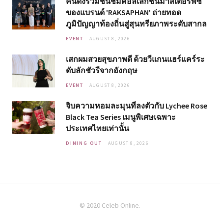
คนดังร่วมชื่นชมคอลเลกชันมาสเตอร์พีซ
ของแบรนด์ 'RAKSAPHAN' ถ่ายทอด
ภูมิปัญญาท้องถิ่นสู่สุนทรียภาพระดับสากล
EVENT
AUGUST 8, 2026
เสกผมสวยสุขภาพดี ด้วยวีแกนแฮร์แคร์ระ
ดับลักชัวรีจากอังกฤษ
EVENT
AUGUST 8, 2026
จิบความหอมละมุนที่ลงตัวกับ Lychee Rose
Black Tea Series เมนูพิเศษเฉพาะ
ประเทศไทยเท่านั้น
DINING OUT
AUGUST 8, 2026
© 2020 Celeb Online.