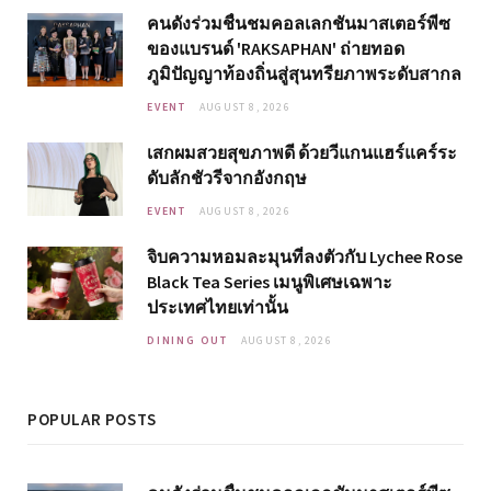
คนดังร่วมชื่นชมคอลเลกชันมาสเตอร์พีซ
ของแบรนด์ 'RAKSAPHAN' ถ่ายทอด
ภูมิปัญญาท้องถิ่นสู่สุนทรียภาพระดับสากล
EVENT
AUGUST 8, 2026
เสกผมสวยสุขภาพดี ด้วยวีแกนแฮร์แคร์ระ
ดับลักชัวรีจากอังกฤษ
EVENT
AUGUST 8, 2026
จิบความหอมละมุนที่ลงตัวกับ Lychee Rose
Black Tea Series เมนูพิเศษเฉพาะ
ประเทศไทยเท่านั้น
DINING OUT
AUGUST 8, 2026
POPULAR POSTS