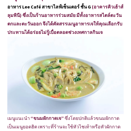
อาหาร Lee Café สาขาไลฟ์เซ็นเตอร์ ชั้น G
(อาคารคิวเฮ้าส์
ลุมพินี) ซึ่งเป็นร้านอาหารร่วมสมัย มีทั้งอาหารสไตล์ตะวัน
ตกและตะวันออก จึงได้คัดสรรเมนูอาหารเจให้คุณเลือกรับ
ประทานได้อร่อยไม่รู้เบื่อตลอดช่วงเทศกาลกินเจ
เมนูแนะนำ
“ขนมผักกาดเจ”
ซึ่งโดยปกติแล้วขนมผักกาด
เป็นเมนูยอดฮิต เพราะที่ร้านจะใช้หัวไชเท้าหรือหัวผักกาด