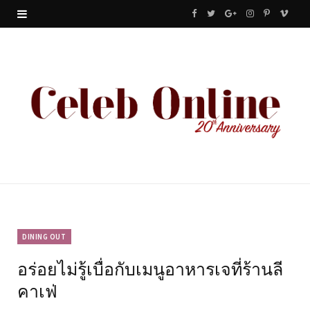
F
T
G
I
P
V
a
w
o
n
i
i
c
i
o
s
n
m
e
t
g
t
t
e
b
t
l
a
e
o
o
e
e
g
r
o
r
P
r
e
k
l
a
s
u
m
t
DINING OUT
อร่อยไม่รู้เบื่อกับเมนูอาหารเจที่ร้านลี
s
คาเฟ่