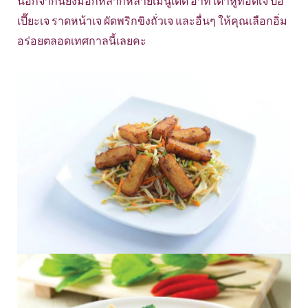
นอกจากนี้ยังมีอีกหลากหลายเมนูเด็ด อาทิ เต้าหู้ทอดเจ ปอ
เปี๊ยะเจ ราดหน้าเจ ผัดพริกขิงถั่วเจ และอื่นๆ ให้คุณเลือกอิ่ม
อร่อยตลอดเทศกาลนี้เลยคะ