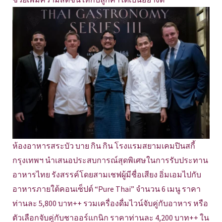
ห้องอาหารสระบัว บาย กิน กิน โรงแรมสยามเคมปินสกี้
กรุงเทพฯ นำเสนอประสบการณ์สุดพิเศษในการรับประทาน
อาหารไทย รังสรรค์โดยสามเชฟผู้มีชื่อเสียง อิ่มเอมไปกับ
อาหารภายใต้คอนเซ็ปต์ “Pure Thai” จำนวน 6 เมนู ราคา
ท่านละ 5,800 บาท++ รวมเครื่องดื่มไวน์จับคู่กับอาหาร หรือ
ตัวเลือกจับคู่กับชาออร์แกนิก ราคาท่านละ 4,200 บาท++ ใน