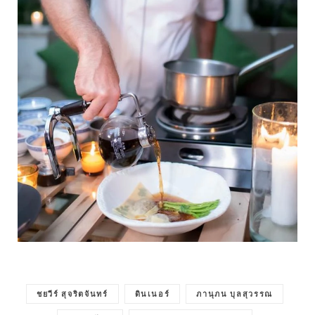
ชยวีร์ สุจริตจันทร์
ดินเนอร์
ภานุภน บุลสุวรรณ