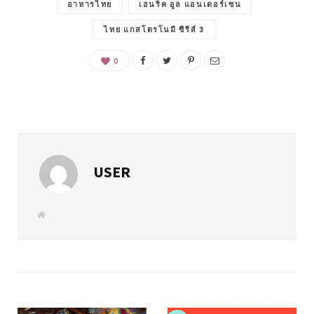
อาหารไทย
เฮนริค อูล แอนเดอร์เซน
ไทย แกสโตรโนมี ซีรีส์ 3
0
USER
W
e
b
s
i
t
e