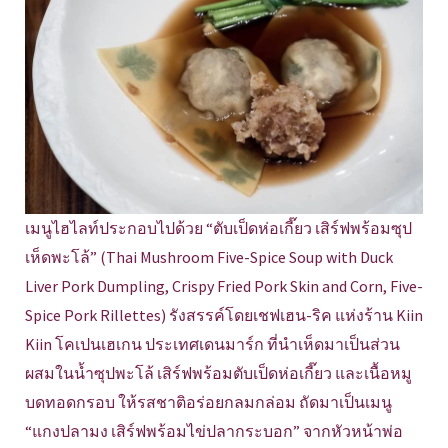
เมนูไฮไลท์ประกอบไปด้วย “ตับเป็ดห่อเกี๊ยว เสิร์ฟพร้อมซุป
เห็ดพะโล้” (Thai Mushroom Five-Spice Soup with Duck
Liver Pork Dumpling, Crispy Fried Pork Skin and Corn, Five-
Spice Pork Rillettes) รังสรรค์โดยเชฟเฮน-ริค แห่งร้าน Kiin
Kiin โคเปนเฮเกน ประเทศเดนมาร์ก ที่นำเห็ดมาเป็นส่วน
ผสมในน้ำซุปพะโล้ เสิร์ฟพร้อมตับเป็ดห่อเกี๊ยว และเนื้อหมู
บดทอดกรอบ ให้รสชาติอร่อยกลมกล่อม ถัดมาเป็นเมนู
“แกงปลามง เสิร์ฟพร้อมไข่ปลากระบอก” จากหัวหน้าพ่อ