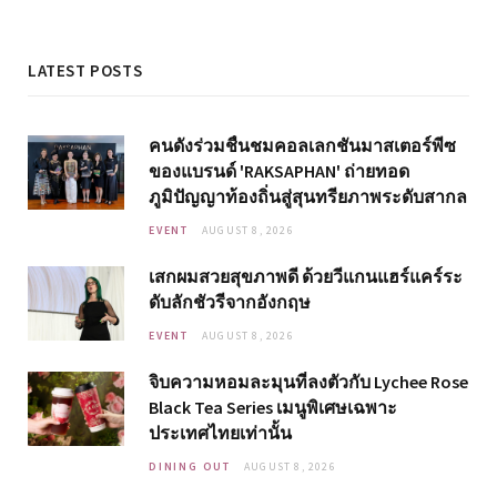
LATEST POSTS
คนดังร่วมชื่นชมคอลเลกชันมาสเตอร์พีซ
ของแบรนด์ 'RAKSAPHAN' ถ่ายทอด
ภูมิปัญญาท้องถิ่นสู่สุนทรียภาพระดับสากล
EVENT
AUGUST 8, 2026
เสกผมสวยสุขภาพดี ด้วยวีแกนแฮร์แคร์ระ
ดับลักชัวรีจากอังกฤษ
EVENT
AUGUST 8, 2026
จิบความหอมละมุนที่ลงตัวกับ Lychee Rose
Black Tea Series เมนูพิเศษเฉพาะ
ประเทศไทยเท่านั้น
DINING OUT
AUGUST 8, 2026