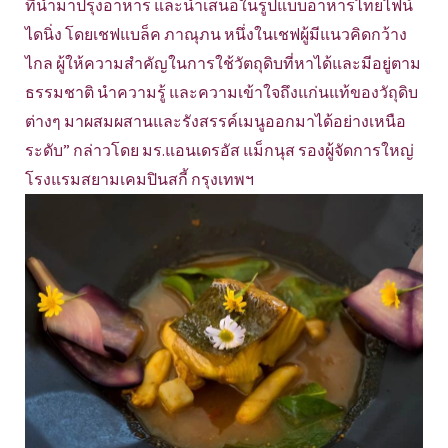
ที่นำมาปรุงอาหาร และนำเสนอในรูปแบบอาหารไทยไฟน์
ไดนิ่ง โดยเชฟแบล็ค ภาณุภน หนึ่งในเชฟผู้มีแนวคิดกว้าง
ไกล ผู้ให้ความสำคัญในการใช้วัตถุดิบที่หาได้และมีอยู่ตาม
ธรรมชาติ นำความรู้ และความเข้าใจถึงแก่นแท้ของวัถุดิบ
ต่างๆ มาผสมผสานและรังสรรค์เมนูออกมาได้อย่างเหนือ
ระดับ” กล่าวโดย มร.แอนเดรอัส แม็กนุส รองผู้จัดการใหญ่
โรงแรมสยามเคมปินสกี้ กรุงเทพฯ