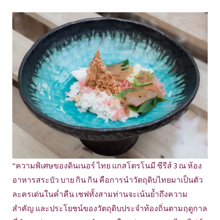
“ความพิเศษของดินเนอร์ ไทย แกสโตรโนมี ซีรีส์ 3 ณ ห้อง
อาหารสระบัว บาย กิน กิน คือการนำวัตถุดิบไทยมาเป็นตัว
ละครเด่นในค่ำคืน เชฟทั้งสามท่านจะเน้นย้ำถึงความ
สำคัญ และประโยชน์ของวัตถุดิบประจำท้องถิ่นตามฤดูกาล