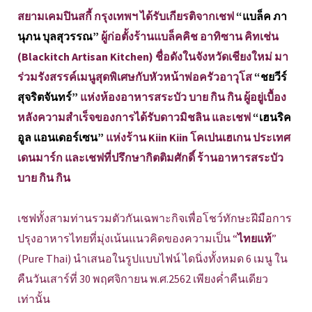
สยามเคมปินสกี้ กรุงเทพฯ ได้รับเกียรติจากเชฟ
“แบล็ค ภา
นุภน บุลสุวรรณ”
ผู้ก่อตั้งร้านแบล็คคิช อาทิซาน คิทเช่น
(Blackitch Artisan Kitchen) ชื่อดังในจังหวัดเชียงใหม่ มา
ร่วมรังสรรค์เมนูสุดพิเศษกับหัวหน้าพ่อครัวอาวุโส
“ชยวีร์
สุจริตจันทร์”
แห่งห้องอาหารสระบัว บาย กิน กิน ผู้อยู่เบื้อง
หลังความสำเร็จของการได้รับดาวมิชลิน และเชฟ
“เฮนริค
อูล แอนเดอร์เซน”
แห่งร้าน Kiin Kiin โคเปนเฮเกน ประเทศ
เดนมาร์ก และเชฟที่ปรึกษากิตติมศักดิ์ ร้านอาหารสระบัว
บาย กิน กิน
เชฟทั้งสามท่านรวมตัวกันเฉพาะกิจเพื่อโชว์ทักษะฝีมือการ
ปรุงอาหารไทยที่มุ่งเน้นแนวคิดของความเป็น “
ไทยแท้
”
(Pure Thai) นำเสนอในรูปแบบไฟน์ ไดนิ่งทั้งหมด 6 เมนู ใน
คืนวันเสาร์ที่ 30 พฤศจิกายน พ.ศ.2562 เพียงค่ำคืนเดียว
เท่านั้น