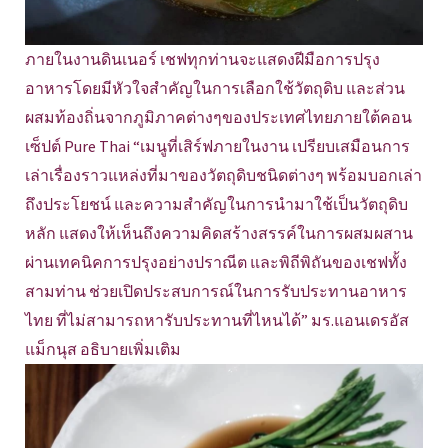
ภายในงานดินเนอร์ เชฟทุกท่านจะแสดงฝีมือการปรุง
อาหารโดยมีหัวใจสำคัญในการเลือกใช้วัตถุดิบ และส่วน
ผสมท้องถิ่นจากภูมิภาคต่างๆของประเทศไทยภายใต้คอน
เซ็ปต์ Pure Thai “เมนูที่เสิร์ฟภายในงาน เปรียบเสมือนการ
เล่าเรื่องราวแหล่งที่มาของวัตถุดิบชนิดต่างๆ พร้อมบอกเล่า
ถึงประโยชน์ และความสำคัญในการนำมาใช้เป็นวัตถุดิบ
หลัก แสดงให้เห็นถึงความคิดสร้างสรรค์ในการผสมผสาน
ผ่านเทคนิคการปรุงอย่างปราณีต และพิถีพิถันของเชฟทั้ง
สามท่าน ช่วยเปิดประสบการณ์ในการรับประทานอาหาร
ไทย ที่ไม่สามารถหารับประทานที่ไหนได้” มร.แอนเดรอัส
แม็กนุส อธิบายเพิ่มเติม