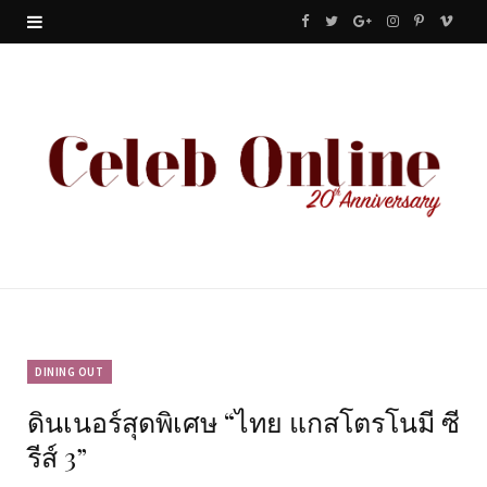
F
T
G
I
P
V
a
w
o
n
i
i
c
i
o
s
n
m
e
t
g
t
t
e
b
t
l
a
e
o
o
e
e
g
r
o
r
P
r
e
k
l
a
s
u
m
t
DINING OUT
ดินเนอร์สุดพิเศษ “ไทย แกสโตรโนมี ซี
s
รีส์ 3”