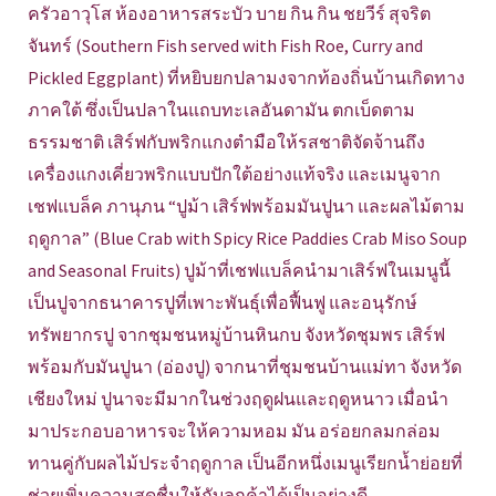
ครัวอาวุโส ห้องอาหารสระบัว บาย กิน กิน ชยวีร์ สุจริต
จันทร์ (Southern Fish served with Fish Roe, Curry and
Pickled Eggplant) ที่หยิบยกปลามงจากท้องถิ่นบ้านเกิดทาง
ภาคใต้ ซึ่งเป็นปลาในแถบทะเลอันดามัน ตกเบ็ดตาม
ธรรมชาติ เสิร์ฟกับพริกแกงตำมือให้รสชาติจัดจ้านถึง
เครื่องแกงเคี่ยวพริกแบบปักใต้อย่างแท้จริง และเมนูจาก
เชฟแบล็ค ภานุภน “ปูม้า เสิร์ฟพร้อมมันปูนา และผลไม้ตาม
ฤดูกาล” (Blue Crab with Spicy Rice Paddies Crab Miso Soup
and Seasonal Fruits) ปูม้าที่เชฟแบล็คนำมาเสิร์ฟในเมนูนี้
เป็นปูจากธนาคารปูที่เพาะพันธุ์เพื่อฟื้นฟู และอนุรักษ์
ทรัพยากรปู จากชุมชนหมู่บ้านหินกบ จังหวัดชุมพร เสิร์ฟ
พร้อมกับมันปูนา (อ่องปู) จากนาที่ชุมชนบ้านแม่ทา จังหวัด
เชียงใหม่ ปูนาจะมีมากในช่วงฤดูฝนและฤดูหนาว เมื่อนำ
มาประกอบอาหารจะให้ความหอม มัน อร่อยกลมกล่อม
ทานคู่กับผลไม้ประจำฤดูกาล เป็นอีกหนึ่งเมนูเรียกน้ำย่อยที่
ช่วยเพิ่มความสดชื่นให้กับลูกค้าได้เป็นอย่างดี