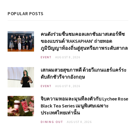
POPULAR POSTS
คนดังร่วมชื่นชมคอลเลกชันมาสเตอร์พีซ
ของแบรนด์ 'RAKSAPHAN' ถ่ายทอด
ภูมิปัญญาท้องถิ่นสู่สุนทรียภาพระดับสากล
EVENT
AUGUST 8, 2026
เสกผมสวยสุขภาพดี ด้วยวีแกนแฮร์แคร์ระ
ดับลักชัวรีจากอังกฤษ
EVENT
AUGUST 8, 2026
จิบความหอมละมุนที่ลงตัวกับ Lychee Rose
Black Tea Series เมนูพิเศษเฉพาะ
ประเทศไทยเท่านั้น
DINING OUT
AUGUST 8, 2026