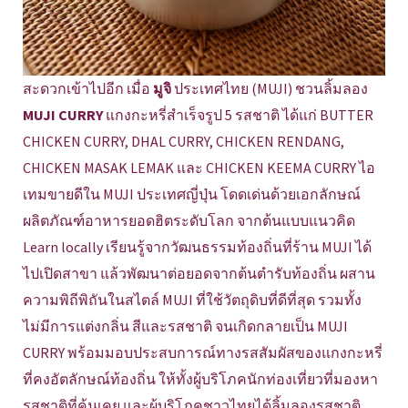
สะดวกเข้าไปอีก เมื่อ
มูจิ
ประเทศไทย (MUJI) ชวนลิ้มลอง
MUJI CURRY
แกงกะหรี่สำเร็จรูป 5 รสชาติ ได้แก่ BUTTER
CHICKEN CURRY, DHAL CURRY, CHICKEN RENDANG,
CHICKEN MASAK LEMAK และ CHICKEN KEEMA CURRY ไอ
เทมขายดีใน MUJI ประเทศญี่ปุ่น โดดเด่นด้วยเอกลักษณ์
ผลิตภัณฑ์อาหารยอดฮิตระดับโลก จากต้นแบบแนวคิด
Learn locally เรียนรู้จากวัฒนธรรมท้องถิ่นที่ร้าน MUJI ได้
ไปเปิดสาขา แล้วพัฒนาต่อยอดจากต้นตำรับท้องถิ่น ผสาน
ความพิถีพิถันในสไตล์ MUJI ที่ใช้วัตถุดิบที่ดีที่สุด รวมทั้ง
ไม่มีการแต่งกลิ่น สีและรสชาติ จนเกิดกลายเป็น MUJI
CURRY พร้อมมอบประสบการณ์ทางรสสัมผัสของแกงกะหรี่
ที่คงอัตลักษณ์ท้องถิ่น ให้ทั้งผู้บริโภคนักท่องเที่ยวที่มองหา
รสชาติที่คุ้นเคย และผู้บริโภคชาวไทยได้ลิ้มลองรสชาติ