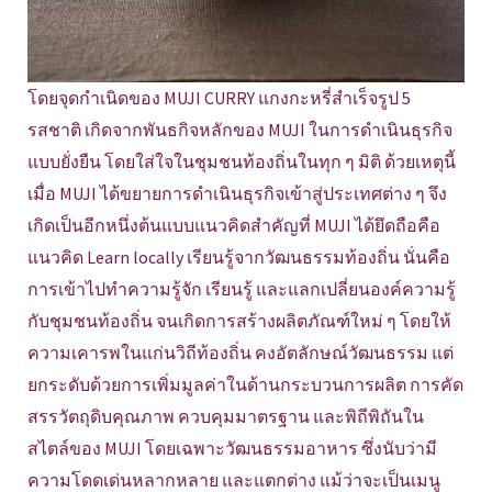
โดยจุดกำเนิดของ MUJI CURRY แกงกะหรี่สำเร็จรูป 5
รสชาติ เกิดจากพันธกิจหลักของ MUJI ในการดำเนินธุรกิจ
แบบยั่งยืน โดยใส่ใจในชุมชนท้องถิ่นในทุก ๆ มิติ ด้วยเหตุนี้
เมื่อ MUJI ได้ขยายการดำเนินธุรกิจเข้าสู่ประเทศต่าง ๆ จึง
เกิดเป็นอีกหนึ่งต้นแบบแนวคิดสำคัญที่ MUJI ได้ยึดถือคือ
แนวคิด Learn locally เรียนรู้จากวัฒนธรรมท้องถิ่น นั่นคือ
การเข้าไปทำความรู้จัก เรียนรู้ และแลกเปลี่ยนองค์ความรู้
กับชุมชนท้องถิ่น จนเกิดการสร้างผลิตภัณฑ์ใหม่ ๆ โดยให้
ความเคารพในแก่นวิถีท้องถิ่น คงอัตลักษณ์วัฒนธรรม แต่
ยกระดับด้วยการเพิ่มมูลค่าในด้านกระบวนการผลิต การคัด
สรรวัตถุดิบคุณภาพ ควบคุมมาตรฐาน และพิถีพิถันใน
สไตล์ของ MUJI โดยเฉพาะวัฒนธรรมอาหาร ซึ่งนับว่ามี
ความโดดเด่นหลากหลาย และแตกต่าง แม้ว่าจะเป็นเมนู