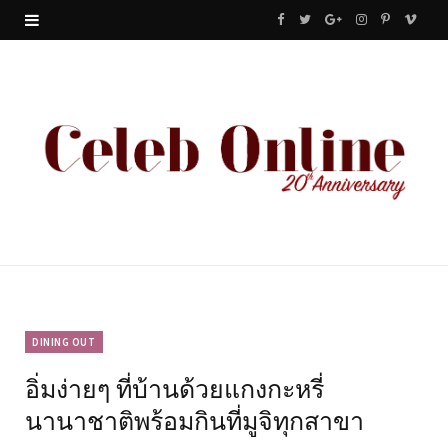
F
T
G
I
P
V
a
w
o
n
i
i
c
i
o
s
n
m
e
t
g
t
t
e
b
t
l
a
e
o
o
e
e
g
r
o
r
P
r
e
k
l
a
s
u
m
t
DINING OUT
อิ่มง่ายๆ ที่บ้านด้วยแกงกะหรี่
s
นานาชาติพร้อมกินที่มูจิทุกสาขา