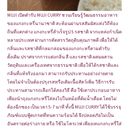
MUJI เปิดตำรับ MUJI CURRY ชวนเรียนรู้วัฒนธรรมอาหาร
ของแกงกะหรี่นานาชาติ สะท้อนผ่านรสสัมผัสแห่งวิถีท้อง
ถิ่นที่แตกต่าง แกงกะหรี่สำเร็จรูป 5 รสชาติ จากแหล่งกำเนิด
หลายประเทศ ผ่านการคัดสรรวัตถุดิบคุณภาพดี เพื่อให้ได้
กลิ่นและรสชาติที่กลมกล่อมของแกงกะหรี่ตามตำรับ
ดั้งเดิม ปราศจากการแต่งกลิ่น สี และรสชาติ ผสมผสาน
วัตถุดิบและเครื่องเทศจากธรรมชาติ เพื่อให้ได้รสชาติและ
กลิ่นที่แท้จริงออกมา สามารถรับประทานอย่างง่ายดาย
โดยไม่จำเป็นต้องปรุงรสหรือเติมเนื้อสัตว์เพิ่ม วิธีการรับ
ประทานสามารถเลือกได้สองวิธี คือ ใช้เตาประกอบอาหาร
เพียงนำถุงแกงกะหรี่ใส่ลงไปในหม้อที่ต้มน้ำเดือด โดยไม่
ต้องฉีกซอง เป็นเวลา 5-7 นาที ทั้งนี้ MUJI CURRY ได้ใช้บรรจุ
ภัณฑ์แบบฟู้ดเกรดที่ทนความร้อนได้ จึงปลอดภัยไม่เป็น
อันตรายต่อร่างกาย หรือ ใช้ไมโครเวฟ เพียงเทแกงกะหรี่ใส่