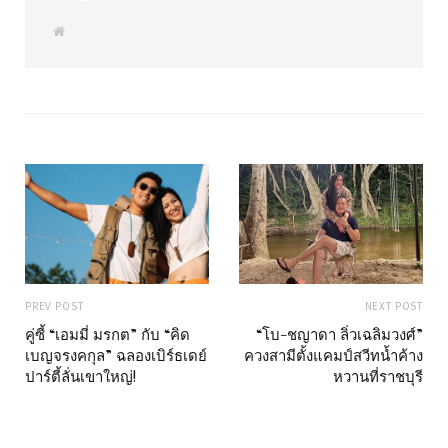
W
e
b
s
i
t
e
PREV POST
NEXT POST
คู่ซี้ “เอมมี่ มรกต” กับ “คิด
“โบ-ชญาดา ลิ่วเฉลิมวงศ์”
เบญจรงคกุล” ฉลองเบิร์ธเดย์
ควงสามีตั้งแคมป์สวีทน้ำค้าง
ปาร์ตี้ลั่นเขาใหญ่!
หวานที่ราชบุรี