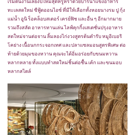
เริ่มต้นงานเลี้ยงปีใหม่สุดหรูหราด้วยบาร์น้ำแข็งอาหาร
ทะเลสดใหม่ ซีฟู้ดออนไอซ์ ที่มีให้เลือกทั้งหอยนางรม ปู กุ้ง
แม่น้ำ อูนิ ร็อคล็อบสเตอร์ เครย์ฟิช และอื่น ๆ อีกมากมาย
รวมถึงสลัด อาหารทานเล่น ไลฟ์คุกกิ้งเสเตชั่นปรุงอาหาร
สดใหม่จานต่อจาน ลิ้มลองไก่งวงสูตรต้นตำรับ หมูอิเบอริ
โคย่าง เนื้อนกกระจอกเทศ และปลาแซลมอนสูตรพิเศษ ต่อ
ท้ายด้วยมุมของหวาน คุณจะได้อิ่มอร่อยกับขนมหวาน
หลากหลาย ทั้งแบบทำสดใหม่ชิ้นต่อชื้น เค้ก และขนมอบ
หลากสไตล์