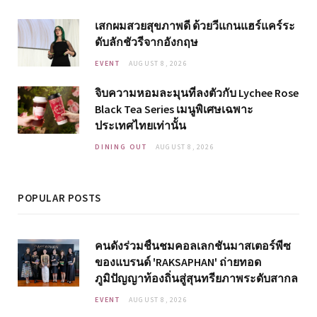
เสกผมสวยสุขภาพดี ด้วยวีแกนแฮร์แคร์ระ
ดับลักชัวรีจากอังกฤษ
EVENT
AUGUST 8, 2026
จิบความหอมละมุนที่ลงตัวกับ Lychee Rose
Black Tea Series เมนูพิเศษเฉพาะ
ประเทศไทยเท่านั้น
DINING OUT
AUGUST 8, 2026
POPULAR POSTS
คนดังร่วมชื่นชมคอลเลกชันมาสเตอร์พีซ
ของแบรนด์ 'RAKSAPHAN' ถ่ายทอด
ภูมิปัญญาท้องถิ่นสู่สุนทรียภาพระดับสากล
EVENT
AUGUST 8, 2026