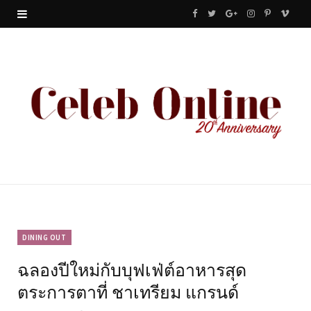
F
T
G
I
P
V
a
w
o
n
i
i
c
i
o
s
n
m
e
t
g
t
t
e
b
t
l
a
e
o
o
e
e
g
r
o
r
P
r
e
k
l
a
s
u
m
t
DINING OUT
ฉลองปีใหม่กับบุฟเฟ่ต์อาหารสุด
s
ตระการตาที่ ชาเทรียม แกรนด์