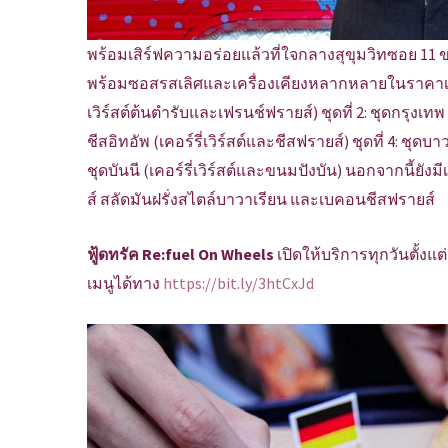
พร้อมเสิร์ฟความอร่อยแล้วที่ใจกลางสุขุมวิทซอย 11 ขอ
พร้อมซอสรสเลิศและเครื่องเคียงหลากหลายในราคาเริ่มต้น
เวิร์สต์ต้นตำรับและเฟรนช์ฟรายส์) ชุดที่ 2: ชุดกรุงเทพ
ชีสอิทอัพ (เคอร์รี่เวิร์สต์และชีสฟรายส์) ชุดที่ 4: ชุดบา
ชุดบันนี (เคอร์รี่เวิร์สต์และขนมปังบัน) นอกจากนี้ย
ส์ สลัดมันฝรั่งสไตล์บาวาเรียน และเบคอนชีสฟรายส์
ฟู้ดทรัค Re:fuel On Wheels
เปิดให้บริการทุกวันตั้งแ
เมนูได้ทาง
https://bit.ly/3htCxJd