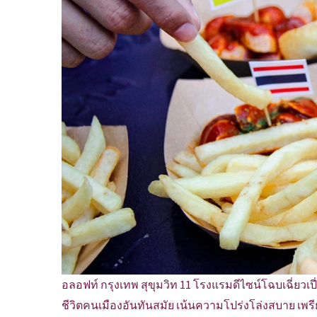
อลอฟท์ กรุงเทพ สุขุมวิท 11 โรงแรมดีไซน์โฉบเฉี่ยวเ
ชีวิตคนเมืองอันทันสมัย เน้นความโปร่งโล่งสบาย เพ