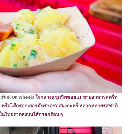
:fuel On Wheels
ใจกลางสุขุมวิทซอย 11 ขายอาหารสตรีท
wurst) หรือไส้กรอกเยอรมันราดซอสผงกะหรี่ หลากหลายรสชาติ
เป็นไทยราดลงบนไส้กรอกร้อน ๆ