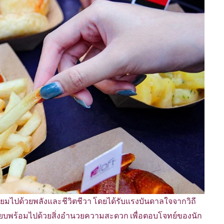
ปี่ยมไปด้วยพลังและชีวิตชีวา โดยได้รับแรงบันดาลใจจากวิถี
รียบพร้อมไปด้วยสิ่งอำนวยความสะดวก เพื่อตอบโจทย์ของนัก