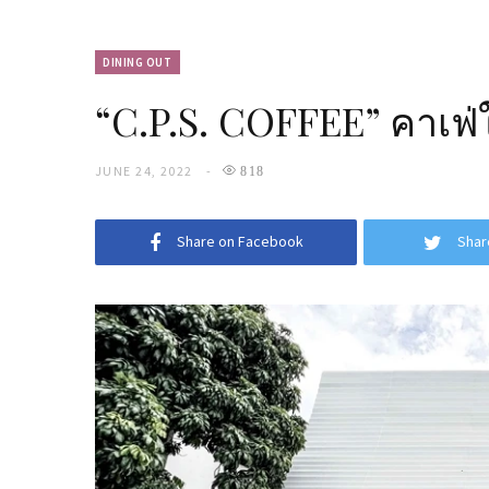
DINING OUT
“C.P.S. COFFEE” คาเฟ่
JUNE 24, 2022
818
Share on Facebook
Shar