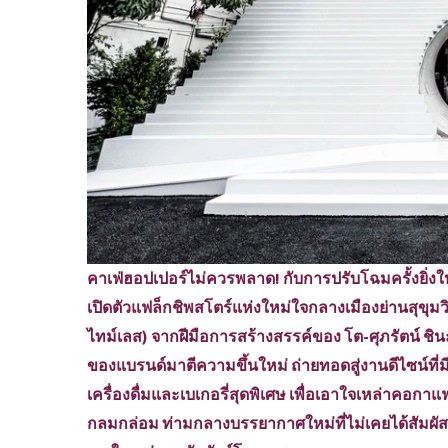
คาเฟ่ฮอปเปอร์ไม่ควรพลาด! กับการปรับโฉมครั้งยิ่ง
เปิดตัวแฟล็กชิพสโตร์แห่งใหม่ใจกลางเมืองย่านสุขุมว
ไทม์เลส) จากฝีมือการสร้างสรรค์ของ โต-ศุภรัตน์ ชิ
ของแบรนด์มาตีความขึ้นใหม่ ถ่ายทอดสู่งานดีไซน์ที
เครื่องดื่มและเบเกอรี่สุดพิเศษ เพื่อเอาใจเหล่าคอกาแฟใ
กลมกล่อม ท่ามกลางบรรยากาศใหม่ที่ไม่เคยได้สัมผัสที