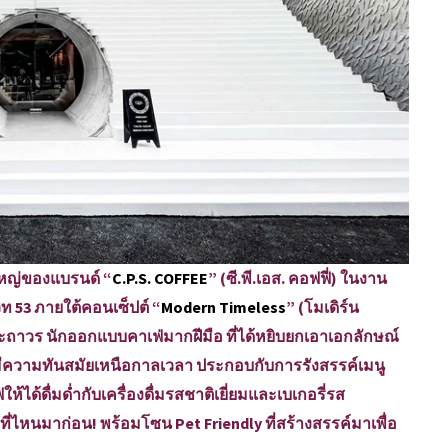
ใหญ่ของแบรนด์ “
C.P.S. COFFEE
” (ซี.พี.เอส. คอฟฟี่) ในงาน
ิท 53 ภายใต้คอนเซ็ปต์ “
Modern Timeless
” (โมเดิร์น
นะถาวร นักออกแบบคาเฟ่มากฝีมือ ที่ได้หยิบยกเอาเอกลักษณ์
่มีความทันสมัยเหนือกาลเวลา ประกอบกับการรังสรรค์เมนู
ห้ได้ดื่มด่ำกับเครื่องดื่มรสชาติเยี่ยมและเบเกอรี่รส
่ไหนมาก่อน! พร้อมโซน Pet Friendly ที่สร้างสรรค์มาเพื่อ