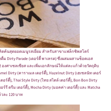
 ได้คิดค้นสุดยอดเมนูรสเยี่ยม สำหรับสาขาแฟล็กชิพสโตร์
องดื่ม Dirty Parade (เดอร์ตี้ พาเหรด) ซึ่งผสมผสานช็อตเอส
 2 องศาเซลเซียส และเพิ่มเอกลักษณ์ให้แต่ละแก้วด้วยวัตถุดิบ
 Caramel Dirty (คาราเมล เดอร์ตี้), Hazelnut Dirty (เฮเซลนัท เดอร์
ท เดอร์ตี้), Thai Style Dirty (ไทย สไตล์ เดอร์ตี้), Bon Bon Dirty
ร์รี ดรีม เดอร์ตี้), Mocha Dirty (มอคค่า เดอร์ตี้) และ Matcha
ก้วละ 120 บาท