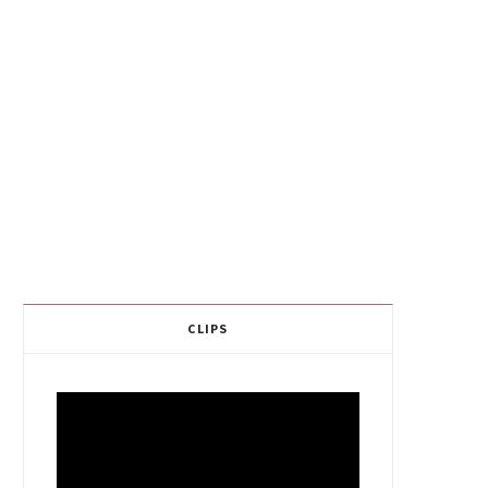
CLIPS
Video
Player