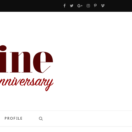
F
T
G
I
P
V
a
w
o
n
i
i
c
i
o
s
n
m
e
t
g
t
t
e
b
t
l
a
e
o
o
e
e
g
r
o
r
P
r
e
k
l
a
s
u
m
t
s
PROFILE