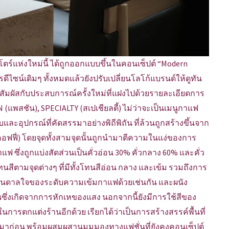
พสโตร์แห่งใหม่นี้ ได้ถูกออกแบบขึ้นในคอนเซ็ปต์ “Modern
ีไซน์เดิมๆ ทั้งหมดแล้วยังปรับเปลี่ยนโลโก้แบรนด์ให้ดูทัน
ด้สัมผัสกับประสบการณ์ครั้งใหม่ที่แฝงไปด้วยรายละเอียดการ
พสชัน), SPECIALTY (สเปเชียลตี้) ไม่ว่าจะเป็นเมนูกาแฟ
ดิบและอุปกรณ์ที่คัดสรรมาอย่างพิถีพิถัน ที่ล้วนถูกสร้างขึ้นจาก
คอฟฟี่) โดยจุดทั้งสามจุดนั้นถูกนำมาตีความในแง่ของการ
ซึ่งถูกแบ่งสัดส่วนเป็นคั่วอ่อน 30% คั่วกลาง 60% และคั่ว
สีตามจุดต่างๆ ที่มีทั้งโทนสีอ่อน กลาง และเข้ม รวมถึงการ
งบันดาลใจของระดับความเข้มกาแฟด้วยเช่นกัน และผนัง
นซึ่งเกิดจากการหักเหของแสง นอกจากนี้ยังมีการใช้สีของ
นการตกแต่งร้านอีกด้วย เรียกได้ว่าเป็นการสร้างสรรค์พื้นที่
ไหนมาก่อน พร้อมผสมผสานมุมมองทางแฟชั่นที่ยังคงคอนเซ็ปต์