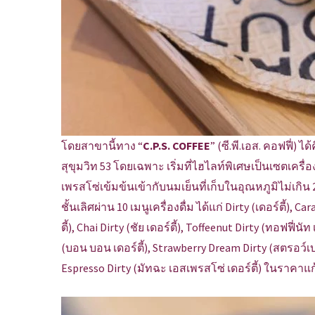
โดยสาขานี้ทาง “
C.P.S. COFFEE
” (ซี.พี.เอส. คอฟฟี่)
สุขุมวิท 53 โดยเฉพาะ เริ่มที่ไฮไลท์พิเศษเป็นเซตเครื่
เพรสโซ่เข้มข้นเข้ากับนมเย็นที่เก็บในอุณหภูมิไม่เกิน
ชั้นเลิศผ่าน 10 เมนูเครื่องดื่ม ได้แก่ Dirty (เดอร์ตี้),
ตี้), Chai Dirty (ชัย เดอร์ตี้), Toffeenut Dirty (ทอฟฟี่นั
(บอน บอน เดอร์ตี้), Strawberry Dream Dirty (สตรอว์เบอ
Espresso Dirty (มัทฉะ เอสเพรสโซ่ เดอร์ตี้) ในราคาแ