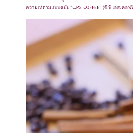
ความเท่ตามแบบฉบับ “C.P.S. COFFEE” (ซี.พี.เอส. คอฟฟ