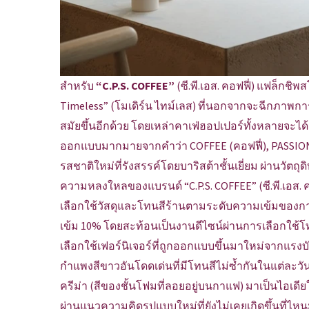
สำหรับ
“C.P.S. COFFEE”
(ซี.พี.เอส. คอฟฟี่) แฟล็กชิ
Timeless” (โมเดิร์น ไทม์เลส) ที่นอกจากจะฉีกภาพการด
สมัยขึ้นอีกด้วย โดยเหล่าคาเฟ่ฮอปเปอร์ทั้งหลายจะไ
ออกแบบมากมายจากคำว่า COFFEE (คอฟฟี่), PASSION (แ
รสชาติใหม่ที่รังสรรค์โดยบาริสต้าชั้นเยี่ยม ผ่านวัตถุ
ความหลงใหลของแบรนด์ “C.P.S. COFFEE” (ซี.พี.เอส. 
เลือกใช้วัสดุและโทนสีร้านตามระดับความเข้มของกาแฟ 
เข้ม 10% โดยสะท้อนเป็นงานดีไซน์ผ่านการเลือกใช้โทน
เลือกใช้เฟอร์นิเจอร์ที่ถูกออกแบบขึ้นมาใหม่จากแร
กำแพงสีขาวอันโดดเด่นที่มีโทนสีไม่ซ้ำกันในแต่ละวั
ครีม่า (สีของชั้นโฟมที่ลอยอยู่บนกาแฟ) มาเป็นไอเดียใ
ผ่านแนวความคิดรูปแบบใหม่ที่ยังไม่เคยเกิดขึ้นที่