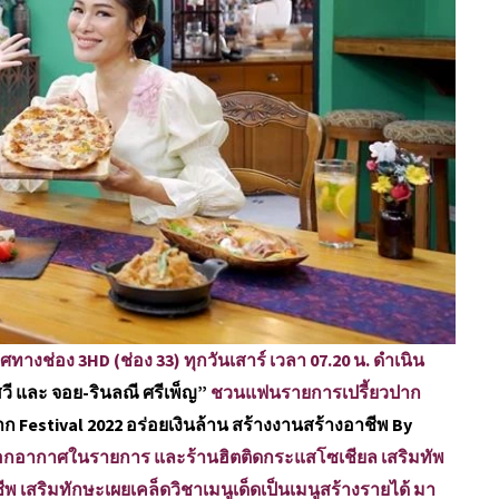
างช่อง 3HD (ช่อง 33) ทุกวันเสาร์ เวลา 07.20 น. ดำเนิน
วี และ จอย-รินลณี ศรีเพ็ญ”
ชวนแฟนรายการเปรี้ยวปาก
าก Festival 2022 อร่อยเงินล้าน สร้างงานสร้างอาชีพ By
ยออกอากาศในรายการ และร้านฮิตติดกระแสโซเชียล เสริมทัพ
 เสริมทักษะเผยเคล็ดวิชาเมนูเด็ดเป็นเมนูสร้างรายได้ มา