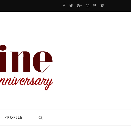
F
T
G
I
P
V
a
w
o
n
i
i
c
i
o
s
n
m
e
t
g
t
t
e
b
t
l
a
e
o
o
e
e
g
r
o
r
P
r
e
k
l
a
s
u
m
t
s
PROFILE