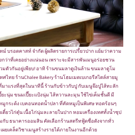
ไทม์ บรอดคาสท์ จำกัด ผู้ผลิตรายการเปรี้ยวปาก แย้มว่าความ
ยิ่งกว่าที่เคยอย่างแน่นอน เพราะจะมีสารพันเมนูอร่อยชวน
ารวมตัวกันอยู่เพียบ! อาทิ ร้านขนมลาดูเงินล้าน ขนมลาดูโม
ทศไทย ร้านChalee Bakery ร้านโฮมเมดเบเกอรีสไตล์สายมู
่มาแรงที่สุดในนาทีนี้ ร้านกับข้าวกับปู กับเมนูจ๊อปูไส้ทะลัก
ยะนุ่ม ขนมเปี๊ยะแป้งนุ่ม ไส้หวานละมุน ใช้ไข่เค็มชั้นดี มี
มูกระด้ง เบคอนทอดน้ำปลา ที่คัดหมูเป็นพิเศษ ทอดร้อนๆ
๋ยวไก่ตุ๋น เนื้อไก่นุ่มละลายในปาก หอมเครื่องเทศทั้งน้ำซุป
มกับ ธนาคารออมสิน คัดเลือกร้านสตรีทฟู้ดชื่อดังจากทั่ว
 เผยเคล็ดวิชาเมนูสร้างรายได้ภายในงานอีกด้วย