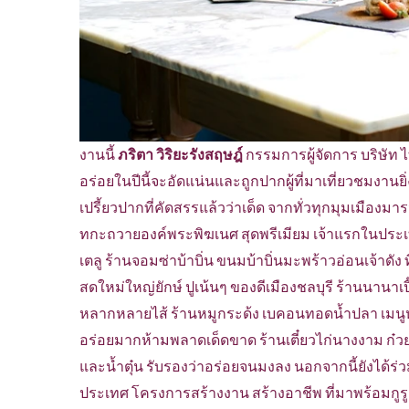
งานนี้
ภริตา วิริยะรังสฤษฎ์
กรรมการผู้จัดการ บริษัท 
อร่อยในปีนี้จะอัดแน่นและถูกปากผู้ที่มาเที่ยวชมงาน
เปรี้ยวปากที่คัดสรรแล้วว่าเด็ด จากทั่วทุกมุมเมืองม
ทกะถวายองค์พระพิฆเนศ สุดพรีเมียม เจ้าแรกในประเ
เตลู ร้านจอมซ่าบ้าบิ่น ขนมบ้าบิ่นมะพร้าวอ่อนเจ้าดัง ที
สดใหม่ใหญ่ยักษ์ ปูเน้นๆ ของดีเมืองชลบุรี ร้านนานาเปี๊
หลากหลายไส้ ร้านหมูกระด้ง เบคอนทอดน้ำปลา เมนูห
อร่อยมากห้ามพลาดเด็ดขาด ร้านเตี๋ยวไก่นางงาม ก๋วยเตี
และน้ำตุ๋น รับรองว่าอร่อยจนมงลง นอกจากนี้ยังได้ร่ว
ประเทศ โครงการสร้างงาน สร้างอาชีพ ที่มาพร้อมกูรู