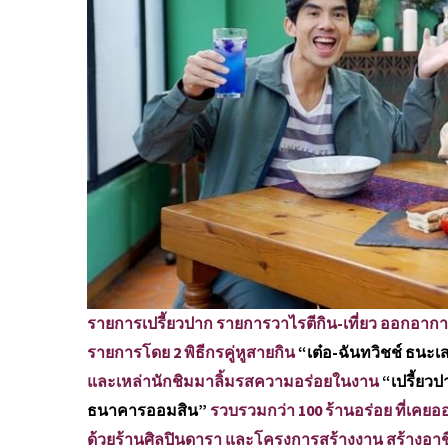
รายการเปรี้ยวปาก รายการวาไรตีกิน-เที่ยว ออกอากาศท
รายการโดย 2 พิธีกรคู่หูสายกิน
“เต๋อ-ฉันทวิชช์ ธนะเส
และเหล่านักชิมมาลิ้มรสความอร่อยในงาน
“เปรี้ยวป
ธนาคารออมสิน”
รวบรวมกว่า 100 ร้านอร่อย ที่เค
ด้วยร้านศิลปินดารา และโครงการสร้างงาน สร้างอาชีพ