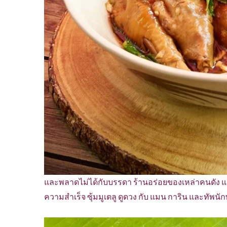
และพลาดไม่ได้กับบรรดา ร้านอร่อยของเหล่าคนดัง แ
ความสำเร็จ ซุ้มมูเตลู ดูดวง กับ แมน การิน และทัพ