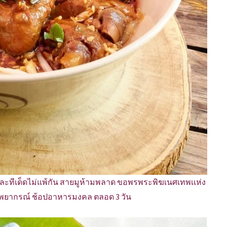
ละทีเด็ดไม่แพ้กัน สายมูห้ามพลาด ขอพรพระพิฆเนศเทพเเห่ง
นักพยากรณ์ ช้อปอาหารมงคล ตลอด 3 วัน