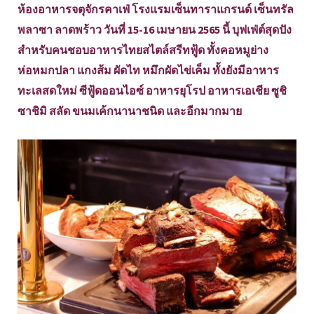
ห้องอาหารจตุจักรคาเฟ่ โรงแรมเซ็นทาราแกรนด์ เซ็นทรัล
พลาซา ลาดพร้าว วันที่ 15-16 เมษายน 2565 นี้ บุฟเฟ่ต์สุดปัง
สำหรับคนชอบอาหารไทยสไตล์สรีทฟู้ด ทั้งคอหมูย่าง
ห่อหมกปลา แกงส้ม ผัดไท หมึกผัดไข่เค็ม ทั้งยังมีอาหาร
ทะเลสดใหม่ ซีฟู้ดออนไอซ์ อาหารยุโรป อาหารเอเชีย ซูชิ
ซาชิมิ สลัด ขนมเค้กนานาชนิด และอีกมากมาย