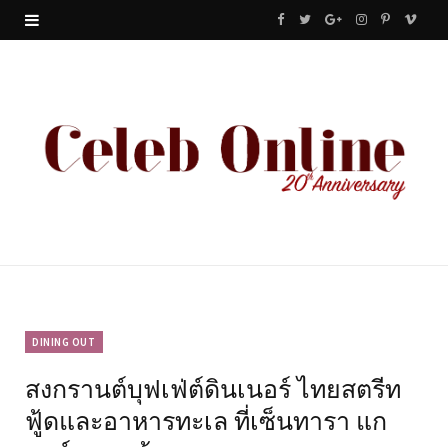
F
T
G
I
P
V
a
w
o
n
i
i
c
i
o
s
n
m
e
t
g
t
t
e
b
t
l
a
e
o
o
e
e
g
r
o
r
P
r
e
k
l
a
s
u
m
t
DINING OUT
สงกรานต์บุฟเฟ่ต์ดินเนอร์ ไทยสตรีท
s
ฟู้ดและอาหารทะเล ที่เซ็นทารา แก