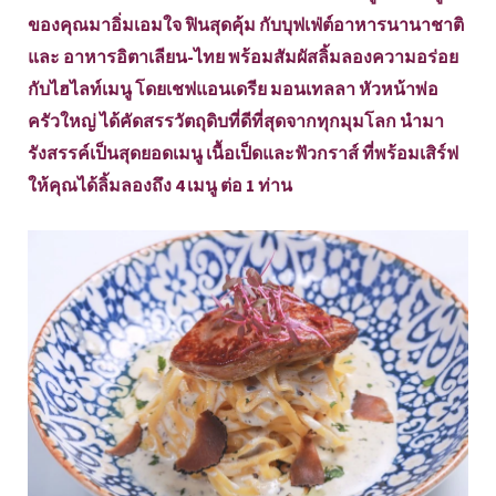
ของคุณมาอิ่มเอมใจ ฟินสุดคุ้ม กับบุฟเฟ่ต์อาหารนานาชาติ
และ อาหารอิตาเลียน-ไทย พร้อมสัมผัสลิ้มลองความอร่อย
กับไฮไลท์เมนู โดยเชฟแอนเดรีย มอนเทลลา หัวหน้าพ่อ
ครัวใหญ่ ได้คัดสรรวัตถุดิบที่ดีที่สุดจากทุกมุมโลก นำมา
รังสรรค์เป็นสุดยอดเมนู เนื้อเป็ดและฟัวกราส์ ที่พร้อมเสิร์ฟ
ให้คุณได้ลิ้มลองถึง 4 เมนู ต่อ 1 ท่าน