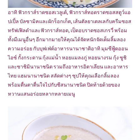
อาทิ ฟัวกราส์ราดซอสเวลูเต้, ฟัวกราส์ทอดราดซอสสตูว์แอ
ปเปิ้ล บัลซามิคและผักร็อกเก็ต, เส้นตัลยาเตลเลกับครีมซอส
ทรัฟเฟิลดำและฟัวกราส์ทอด, เป็ดอบราดซอสเกรวี่ พร้อม
ทั้งมีเมนูอื่นๆ อีกมากมายให้คุณได้จัดหนักจัดเต็มลิ้มลอง
ความอร่อย กับบุฟเฟ่ต์อาหารนานาชาติอาทิ มุมซีฟู้ดออน
ไอซ์ กั้งกระดาน กุ้งแม่น้ำ หอยแมลงภู่ หอยนางรม กุ้ง ซูชิ
และซาชิมินานาชนิด รวมถึงอาหารอิตาเลียน และอาหาร
ไทย แฮมนานาชนิด สลัดต่างๆ ซุปให้คุณเลือกลิ้มลอง
พร้อมตื่นตาตื่นใจไปกับชีสนานาชนิด ปิดท้ายด้วยของ
หวานแสนอร่อยหลากหลายเมนู