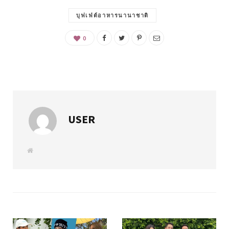
บุฟเฟ่ต์อาหารนานาชาติ
0
USER
W
e
b
s
i
t
e