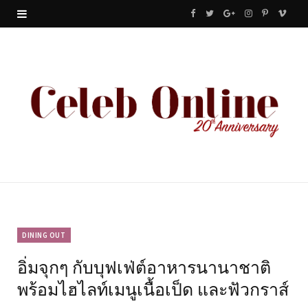
F
T
G
I
P
V
a
w
o
n
i
i
c
i
o
s
n
m
e
t
g
t
t
e
b
t
l
a
e
o
o
e
e
g
r
o
r
P
r
e
k
l
a
s
u
m
t
DINING OUT
อิ่มจุกๆ กับบุฟเฟ่ต์อาหารนานาชาติ
s
พร้อมไฮไลท์เมนูเนื้อเป็ด และฟัวกราส์