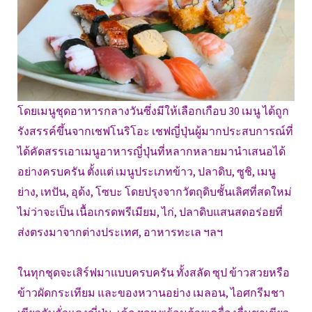
โดยเมนูชุดอาหารกลางวันซึ่งมีให้เลือกเกือบ 30 เมนู ได้ถูก
รังสรรค์ขึ้นจากเชฟโนริโอะ เชฟญี่ปุ่นผู้มากประสบการณ์ที่
ได้คัดสรรเอาเมนูอาหารญี่ปุ่นที่หลากหลายมานำเสนอได้
อย่างครบครัน ตั้งแต่ เมนูประเภทข้าว, ปลาดิบ, ซูชิ, เมนู
ย่าง, เทปัน, อุด้ง, โซบะ โดยปรุงจากวัตถุดิบชั้นเลิศที่สดใหม่
ไม่ว่าจะเป็น เนื้อเกรดพรีเมียม, ไก่, ปลาดิบแสนสดอร่อยที่
ส่งตรงมาจากต่างประเทศ, อาหารทะเล ฯลฯ
ในทุกชุดจะเสิร์ฟมาแบบครบครัน ทั้งสลัด ซุป ข้าวสวยหรือ
ข้าวผัดกระเทียม และของหวานอย่าง เมลอน, ไอศกรีมชา