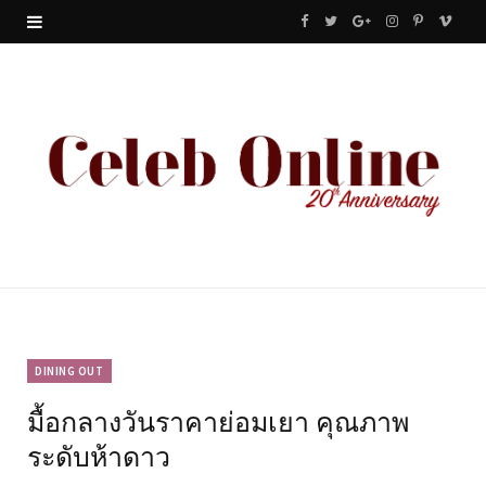
F
T
G
I
P
V
a
w
o
n
i
i
c
i
o
s
n
m
e
t
g
t
t
e
b
t
l
a
e
o
o
e
e
g
r
o
r
P
r
e
k
l
a
s
u
m
t
DINING OUT
มื้อกลางวันราคาย่อมเยา คุณภาพ
s
ระดับห้าดาว