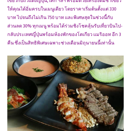
เขียวกับถั่วแดงญี่ปุ่น, เค้ก ฯลฯ พร้อมด้วยเครื่องดื่มชาเขียว
ให้คุณได้อิ่มครบในเมนูเดียว โดยราคาเริ่มต้นตั้งแต่ 330
บาท ไปจนถึงไม่เกิน 750 บาท และพิเศษสุดในช่วงนี้กับ
ส่วนลด 30% ทุกเมนู พร้อมได้ร่วมชิงโชคลุ้นรับเที่ยวบินไป-
กลับประเทศญี่ปุ่นพร้อมห้องพักของโตเกียว แมริออท อีก 3
คืน ซึ่งเป็นสิทธิพิเศษเฉพาะช่วงเดือนมิถุนายนนี้เท่านั้น