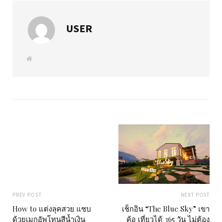
USER
W
e
b
s
i
t
e
PREV POST
NEXT POST
How to แต่งลุคสวย แซบ
เช็กอิน “The Blue Sky” เขา
ด้วยเมกอัพโทนสีน้ำเงิน
ค้อ เที่ยวได้ 365 วัน ไม่ต้อง