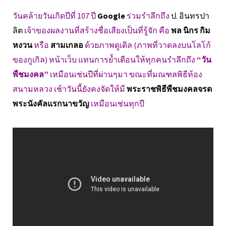
วันคล้ายวันเกิดปีที่ 107 ปี
Google
ร่วมรำลึกถึง
ป. อินทรปา
ลิต
เจ้าของผลงานที่สร้างชื่อเสียงเป็นที่รู้จัก คือ
พล นิกร กิม
หงวน
หรือ
สามเกลอ
ด้วยภาพดูเดิล (ภาพที่วาดลงบนโลโก้
ของกูเกิล) หน้าเว็บ แทนการย้ำเตือนให้ทุกคนรำลึกถึง
“วัน
พืชมงคล”
เหมือนเช่นปีที่ผ่านๆมา ขณะที่มณฑลพิธีท้อง
สนามหลวง เช้าวันนี้ยังคงจัดให้มี
พระราชพิธีพืชมงคลจรด
พระนังคัลแรกนาขวัญ
เหมือนเช่นทุกปี