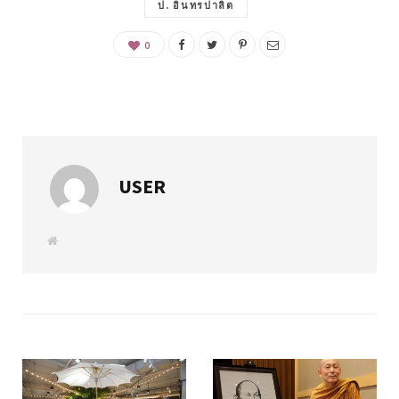
ป. อินทรปาลิต
0
USER
W
e
b
s
i
t
e