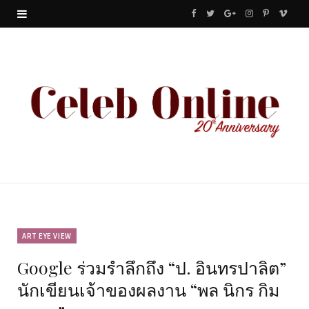
F
T
G
I
P
V
a
w
o
n
i
i
c
i
o
s
n
m
e
t
g
t
t
e
b
t
l
a
e
o
o
e
e
g
r
o
r
P
r
e
k
l
a
s
u
m
t
ART EYE VIEW
Google ร่วมรำลึกถึง “ป. อินทรปาลิต”
s
นักเขียนเจ้าของผลงาน “พล นิกร กิม