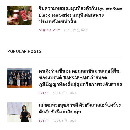
จิบความหอมละมุนที่ลงตัวกับ Lychee Rose
Black Tea Series เมนูพิเศษเฉพาะ
ประเทศไทยเท่านั้น
DINING OUT
AUGUST 8, 2026
POPULAR POSTS
คนดังร่วมชื่นชมคอลเลกชันมาสเตอร์พีซ
ของแบรนด์ 'RAKSAPHAN' ถ่ายทอด
ภูมิปัญญาท้องถิ่นสู่สุนทรียภาพระดับสากล
EVENT
AUGUST 8, 2026
เสกผมสวยสุขภาพดี ด้วยวีแกนแฮร์แคร์ระ
ดับลักชัวรีจากอังกฤษ
EVENT
AUGUST 8, 2026