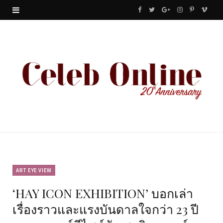
F
T
G
I
P
V
a
w
o
n
i
i
c
i
o
s
n
m
e
t
g
t
t
e
b
t
l
a
e
o
o
e
e
g
r
o
r
P
r
e
k
l
a
s
u
m
t
ART EYE VIEW
‘HAY ICON EXHIBITION’ บอกเล่า
s
เรื่องราวและแรงบันดาลใจกว่า 23 ปี