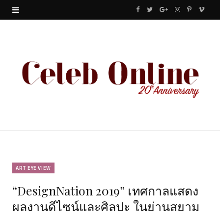
F
T
G
I
P
V
a
w
o
n
i
i
c
i
o
s
n
m
e
t
g
t
t
e
b
t
l
a
e
o
o
e
e
g
r
o
r
P
r
e
k
l
a
s
u
m
t
ART EYE VIEW
“DesignNation 2019” เทศกาลแสดง
s
ผลงานดีไซน์และศิลปะ ในย่านสยาม