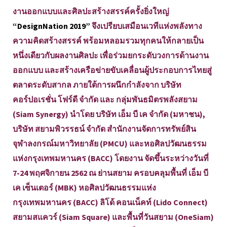
งานออกแบบและศิลปะสร้างสรรค์ครั้งยิ่งใหญ่
“DesignNation 2019”
จึงเปรียบเสมือนเวทีแห่งพลังทาง
ความคิดสร้างสรรค์ พร้อมหลอมรวมทุกคนให้กลายเป็น
หนึ่งเดียวกับผลงานศิลปะ เพื่อร่วมยกระดับวงการด้านงาน
ออกแบบ และสร้างเครือข่ายขับเคลื่อนผู้ประกอบการไทยสู่
ตลาดระดับสากล ภายใต้การผนึกกำลังจาก บริษัท
คอร์ปอเรชั่น โฟร์ดี จำกัด และ กลุ่มพันธมิตรพลังสยาม
(Siam Synergy) นำโดย บริษัท เอ็ม บี เค จำกัด (มหาชน),
บริษัท สยามพิวรรธน์ จำกัด สำนักงานจัดการทรัพย์สิน
จุฬาลงกรณ์มหาวิทยาลัย (PMCU) และหอศิลปวัฒนธรรม
แห่งกรุงเทพมหานคร (BACC) โดยงาน จัดขึ้นระหว่างวันที่
7-24 พฤศจิกายน 2562 ณ ย่านสยาม ครอบคลุมพื้นที่ เอ็ม บี
เค เซ็นเตอร์ (MBK) หอศิลปวัฒนธรรมแห่ง
กรุงเทพมหานคร (BACC) ลิโด้ คอนเน็คท์ (Lido Connect)
สยามสแควร์ (Siam Square) และพื้นที่วันสยาม (OneSiam)