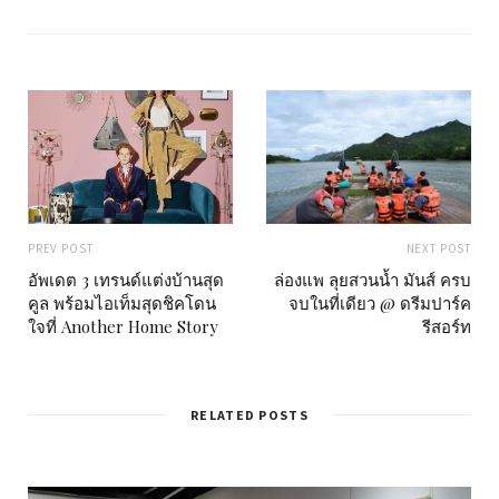
t
e
PREV POST
NEXT POST
อัพเดต 3 เทรนด์แต่งบ้านสุด
ล่องแพ ลุยสวนน้ำ มันส์ ครบ
คูล พร้อมไอเท็มสุดชิคโดน
จบในที่เดียว @ ดรีมปาร์ค
ใจที่ Another Home Story
รีสอร์ท
RELATED POSTS