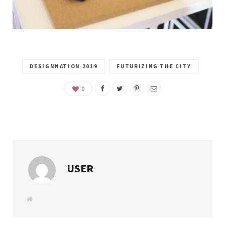
DESIGNNATION 2019
FUTURIZING THE CITY
0
USER
W
e
b
s
i