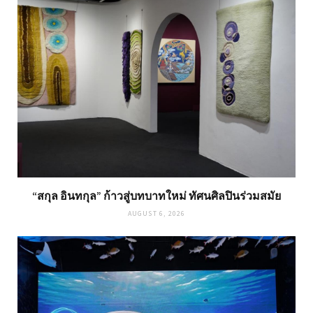
“สกุล อินทกุล” ก้าวสู่บทบาทใหม่ ทัศนศิลปินร่วมสมัย
AUGUST 6, 2026