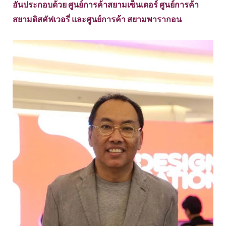
อันประกอบด้วย ศูนย์การค้าสยามเซ็นเตอร์ ศูนย์การค้า
สยามดิสคัฟเวอรี่ และศูนย์การค้า สยามพารากอน