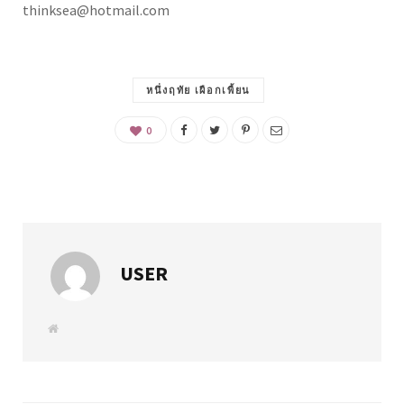
thinksea@hotmail.com
หนึ่งฤทัย เผือกเพี้ยน
0
USER
W
e
b
s
i
t
e