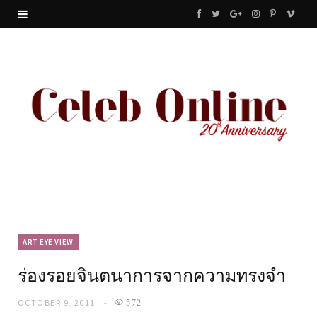
F
T
G
I
P
V
a
w
o
n
i
i
c
i
o
s
n
m
e
t
g
t
t
e
b
t
l
a
e
o
o
e
e
g
r
o
r
P
r
e
k
l
a
s
u
m
t
ART EYE VIEW
ร่องรอยจินตนาการจากความทรงจำ
s
OCTOBER 9, 2011
572