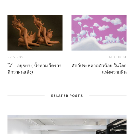
PREV POST
NEXT POST
โอ้ …อยุธยา ( น้ำท่วม ใครว่า
สัตว์ประหลาดตัวน้อย ในโลก
ดีกว่าฝนแล้ง)
แห่งความฝัน
RELATED POSTS