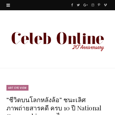
F
T
G
I
P
V
a
w
o
n
i
i
c
i
o
s
n
m
e
t
g
t
t
e
b
t
l
a
e
o
o
e
e
g
r
o
r
P
r
e
k
l
a
s
u
m
t
ART EYE VIEW
“ชีวิตบนโลกหลังล้อ” ชนะเลิศ
s
ภาพถ่ายสารคดี ครบ 10 ปี National