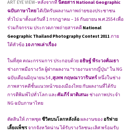
ART EYE VIEW–
หลังจากที่
นิตยสาร National Geographic
ฉบับภาษาไทย
ไดัเปิดรับผลงานภาพถ่ายของประชาชน
ทั่วไป มาตั้งแต่วันที่ 1 กรกฎาคม – 16 กันยายน พ.ศ.2554 เพื่อ
ร่วมกิจกรรม ประกวดภาพถ่ายสารคดี
National
Geographic Thailand Photography Contest 2011
ภาย
ใต้หัวข้อ
10 ภาพเล่าเรื่อง
ในที่สุด คณะกรรมการ ประกอบด้วย
อธิษฐ์ พีระวงศ์เมธา
ช่างภาพมือรางวัล ผู้ฝากผลงาน “รายงานจากญี่ปุ่น” ใน NG
ฉบับเดือนมิถุนายน 54 ,
สุเทพ กฤษณาวารินทร์
หนึ่งในช่าง
ภาพสารคดีชั้นแนวหน้าของเมืองไทย กับผลงานที่ได้รับ
การตีพิมพ์ไปทั่วโลก และ
คัมภีร์ ผาติเสนะ
ช่างภาพประจำ
NG ฉบับภาษาไทย
ตัดสินให้ ภาพชุด
ชีวิตบนโลกหลังล้อ
ผลงานของ
อริพ่าย
เลี้ยงเพ็ชร
จากจังหวัดน่าน ได้รับรางวัลชนะเลิศ พร้อมรับ