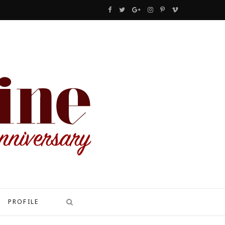
F
T
G
I
P
V
a
w
o
n
i
i
c
i
o
s
n
m
e
t
g
t
t
e
b
t
l
a
e
o
o
e
e
g
r
o
r
P
r
e
k
l
a
s
u
m
t
s
PROFILE