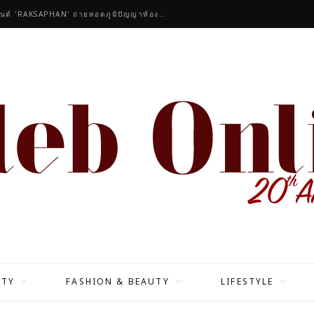
คนดังร่วมชื่นชมคอลเลกชันมาสเตอร์พีซของแบรนด์ 'RAKSAPHAN' ถ่ายทอดภูมิปัญญาท้องถิ่นสู่สุนทรียภาพระดับสากล
ITY
FASHION & BEAUTY
LIFESTYLE