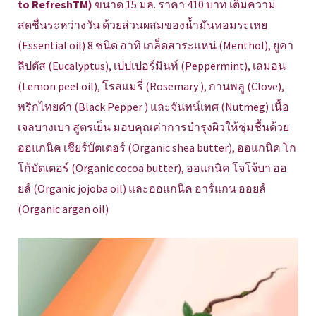
to RefreshTM)
ขนาด 15 มล. ราคา 410 บาท เติมความ
สดชื่นระหว่างวัน ด้วยส่วนผสมของน้ำมันหอมระเหย
(Essential oil) 8 ชนิด อาทิ เกล็ดสาระแหน่ (Menthol), ยูคา
ลิปตัส (Eucalyptus), เปปเปอร์มินท์ (Peppermint), เลมอน
(Lemon peel oil), โรสแมรี่ (Rosemary ), กานพลู (Clove),
พริกไทยดำ (Black Pepper ) และจันทน์เทศ (Nutmeg) เนื้อ
เจลบางเบา สูตรเย็น มอบคุณค่าการบำรุงผิวให้ชุ่มชื้นด้วย
ออแกนิค เชียร์บัตเตอร์ (Organic shea butter), ออแกนิค โก
โก้บัตเตอร์ (Organic cocoa butter), ออแกนิค โจโจ้บา ออ
ยล์ (Organic jojoba oil) และออแกนิค อาร์แกน ออยล์
(Organic argan oil)