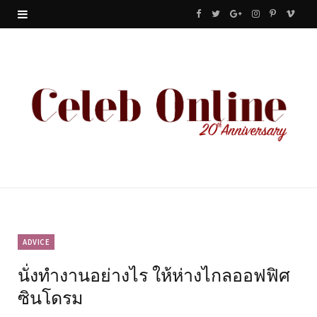
F
T
G
I
P
V
a
w
o
n
i
i
c
i
o
s
n
m
e
t
g
t
t
e
b
t
l
a
e
o
o
e
e
g
r
o
r
P
r
e
k
l
a
s
u
m
t
ADVICE
นั่งทำงานอย่างไร ให้ห่างไกลออฟฟิศ
s
ซินโดรม