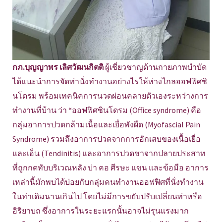
กภ.บุญญาพร เลิศวัฒนกิตติ
ผู้เชี่ยวชาญด้านกายภาพบำบัด
ได้แนะนำการจัดท่านั่งทำงานอย่างไรให้ห่างไกลออฟฟิศซิ
นโดรม พร้อมเทคนิคการนวดผ่อนคลายตัวเองระหว่างการ
ทำงานที่บ้าน ว่า “ออฟฟิศซินโดรม (Office syndrome) คือ
กลุ่มอาการปวดกล้ามเนื้อและเยื่อพังผืด (Myofascial Pain
Syndrome) รวมถึงอาการปวดจากการอักเสบของเนื้อเยื่อ
และเอ็น (Tendinitis) และอาการปวดชาจากปลายประสาท
ที่ถูกกดทับบริเวณหลัง บ่า คอ ศีรษะ แขน และข้อมือ อาการ
เหล่านี้มักพบได้บ่อยกับกลุ่มคนทำงานออฟฟิศที่นั่งทำงาน
ในท่าเดิมนานเกินไป โดยไม่มีการขยับปรับเปลี่ยนท่าหรือ
อิริยาบถ ซึ่งอาการในระยะแรกนั้นอาจไม่รุนแรงมาก