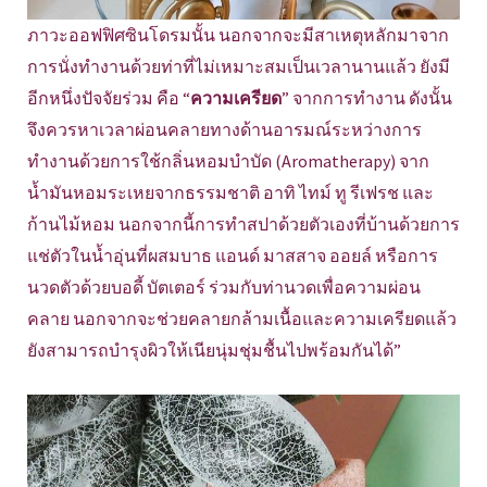
ภาวะออฟฟิศซินโดรมนั้น นอกจากจะมีสาเหตุหลักมาจาก
การนั่งทำงานด้วยท่าที่ไม่เหมาะสมเป็นเวลานานแล้ว ยังมี
อีกหนึ่งปัจจัยร่วม คือ “
ความเครียด
” จากการทำงาน ดังนั้น
จึงควรหาเวลาผ่อนคลายทางด้านอารมณ์ระหว่างการ
ทำงานด้วยการใช้กลิ่นหอมบำบัด (Aromatherapy) จาก
น้ำมันหอมระเหยจากธรรมชาติ อาทิ ไทม์ ทู รีเฟรช และ
ก้านไม้หอม นอกจากนี้การทำสปาด้วยตัวเองที่บ้านด้วยการ
แช่ตัวในน้ำอุ่นที่ผสมบาธ แอนด์ มาสสาจ ออยล์ หรือการ
นวดตัวด้วยบอดี้ บัตเตอร์ ร่วมกับท่านวดเพื่อความผ่อน
คลาย นอกจากจะช่วยคลายกล้ามเนื้อและความเครียดแล้ว
ยังสามารถบำรุงผิวให้เนียนุ่มชุ่มชื้นไปพร้อมกันได้”