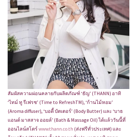
สัมผัสความผ่อนคลายกับผลิตภัณฑ์ ‘ธัญ’ (THANN) อาทิ
‘ไทม์ ทู รีเฟรช’ (Time to RefreshTM), ‘ก้านไม้หอม’
(Aroma diffuser), ‘บอดี้ บัตเตอร์’ (Body Butter) และ ‘บาธ
แอนด์ มาสสาจ ออยล์’ (Bath & Massage Oil) ได้แล้ววันนี้ที่
ออนไลน์สโตร์
www.thann.co.th
(ส่งฟรีทั่วประเทศ) และ