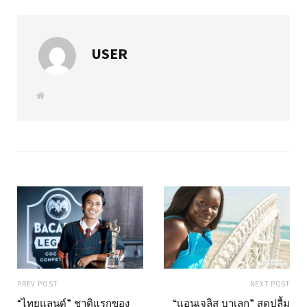
USER
W
e
b
s
i
t
e
PREV POST
NEXT POST
“ไทยแลนด์” ชาติแรกของ
“แอนเจลิส บาเลก” สุดปลื้ม