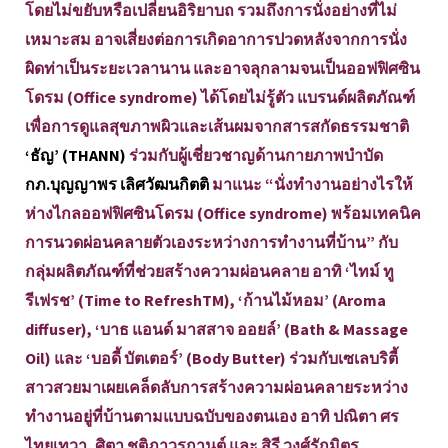
โดยไม่ขยับหรือเปลี่ยนอิริยาบถ รวมถึงการนั่งอย่างที่ไม่
เหมาะสม อาจเสี่ยงต่อการเกิดอาการปวดหลังจากการนั่ง
ผิดท่าเป็นระยะเวลานาน และอาจลุกลามจนเป็นออฟฟิศซิน
โดรม (Office syndrome) ได้โดยไม่รู้ตัว แบรนด์ผลิตภัณฑ์
เพื่อการดูแลสุขภาพผิวและเส้นผมจากสารสกัดธรรมชาติ
‘ธัญ’ (THANN)
ร่วมกับผู้เชี่ยวชาญด้านกายภาพบำบัด
กภ.บุญญาพร เลิศวัฒนกิตติ
มาแนะ “นั่งทำงานอย่างไรให้
ห่างไกลออฟฟิศซินโดรม (Office syndrome) พร้อมเทคนิค
การนวดผ่อนคลายตัวเองระหว่างการทำงานที่บ้าน” กับ
กลุ่มผลิตภัณฑ์ที่ช่วยสร้างความผ่อนคลาย อาทิ ‘ไทม์ ทู
รีเฟรช’ (Time to RefreshTM), ‘ก้านไม้หอม’ (Aroma
diffuser), ‘บาธ แอนด์ มาสสาจ ออยล์’ (Bath & Massage
Oil) และ ‘บอดี้ บัตเตอร์’ (Body Butter) ร่วมกับเซเลบริตี้
สาวสวยมาเผยเคล็ดลับการสร้างความผ่อนคลายระหว่าง
ทำงานอยู่ที่บ้านตามแบบฉบับของตนเอง อาทิ ปณิตา ศร
ไทยเทวา, ศิตา ชุติภาวรกานต์ และ สิรี วงศ์รักมิตร