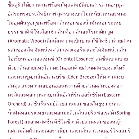
ชื้นสู่ผิวได้ยาวนาน พร้อมมีคุณสมบัติเป็นสารต้านอนุมูล
อิสระทรงประสิทธิภาพ สูตรบางเบา ไม่เหนียวเหนอะหนะ
ไม่อุดตันรูขมุขน พร้อมกลิ่นหอมของน้ำมันหอมระเหย
ธรรมชาติ มีให้เลือก 6 กลิ่น คือ กลิ่นอะโรมาติก วูด
(Aromatic Wood) เติมเต็มความเบิกบาน มีชีวิตชีวาด้วยส่วน
ผสมของ ส้ม จันทน์เทศ ส้มแทงเจอรีน และไม้จันทน์, กลิ่น
โอเรียนทอล เอสเซ้นซ์ (Oriental Essence) สดชื่นเบาสบาย
ด้วยกลิ่นอายแห่งโลกตะวันออกด้วยส่วนผสมของตะไคร้
และมะกรูด, กลิ่นอีเดน บรีซ (Eden Breeze) ให้ความสงบ
สมดุล แฝงความอบอุ่นอ่อนหวานด้วยส่วนผสมของดอก
มะลิและดอกกุหลาบ, กลิ่นอีสเทิร์น ออร์เชิร์ด (Eastern
Orchard) สดชื่นรื่นรมย์ด้วยส่วนผสมของส้มยูซุ มะนาว
น้ำมันหอมระเหย และดอกมะลิ, กลิ่นสปริง ฟอเรสต์ (Spring
Forest) สะอาด สดชื่น มีชีวิตชีวาด้วยส่วนผสมของหญ้า
แฝก เมล็ดถั่ว และเจอราเนียม และกลิ่นลาเวนเดอร์โรสแมรี่