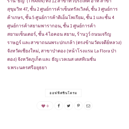
ร้าน ‘ธัญ’ (THANN) ทั้ง 12 สาขาทั่วประเทศ อาทิ สาขา
สุขุมวิท 47, ชั้น 2 ศูนย์การค้าเซ็นทรัลเวิลด์, ชั้น 3 ศูนย์การ
ค้าเกษร, ชั้น 5 ศูนย์การค้าดิเอ็มโพเรียม, ชั้น 1 และชั้น 4
ศูนย์การค้าสยามพารากอน, ชั้น 1 ศูนย์การค้า
สยามเซ็นเตอร์, ชั้น 4 ไอคอน สยาม, ร้านวูว์ ถนนเจริญ
ราษฎร์ และสาขาถนนพระปกเกล้า (ตรงข้ามวัดเจดีย์หลวง)
จังหวัดเชียงใหม่, สาขาป่าตอง (หน้าโรงแรม La Flora ป่า
ตอง) จังหวัดภูเก็ต และ ธัญ เวลเนส เดสทิเนชั่น
จ.พระนครศรีอยุธยา
ออฟฟิศซินโดรม
0