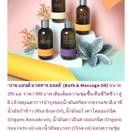
‘บาธ แอนด์ มาสสาจ ออยล์’ (Bath & Massage Oil)
ขนาด
295 มล. ราคา 990 บาท เติมเต็มความชุ่มชื้น คืนชีวิตชีวา สู่
ผิว ด้วยคุณค่าการบำรุงของน้ำมันสกัดจากธรรมชาติ อาทิ
น้ำมันรำข้าว (Rice Bran Oil), น้ำมันอโวคาโดออแกนิค
(Organic Avocado oil), น้ำมันดาวอินคาออแกนิค (Organic
Inca Inchi oil) และน้ำมันมะกอก (Olive oil) มอบความชุ่ม