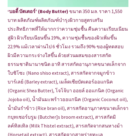
‘บอดี้ บัตเตอร์’ (Body Butter)
ขนาด 350 มล. ราคา 1,550
บาท ผลิตภัณฑ์ผลิตภัณฑ์บำรุงผิวกายสูตรเสริม
ประสิทธิภาพที่ให้มากกว่าความชุ่มชื้น คืนความเรียบเนียน
สู่ผิว ผิวเรียบเนียนขึ้น 19%, ความชุ่มชื้นของผิวเพิ่มขึ้น
22.9% แม้เวลาผ่านไป 6 ชั่วโมง รวมถึง 90% ของผู้ทดสอบ
ผิวมีความกระจ่างใสขึ้น ด้วยส่วนผสมของสารสกัด
ธรรมชาตินานาชนิด อาทิ สารสกัดอานุภาคขนาดเล็กจาก
ใบชิโซะ (Nano shiso extract), สารสกัดจากจมูกข้าว
บาร์เลย์ (Barley extract), เมล็ดเชียบัตเตอร์ออแกนิค
(Organic Shea Butter), โจโจ้บา ออยล์ ออแกนิค (Organic
Jojoba oil), น้ำมันมะพร้าวออแกนิค (Organic Coconut oil),
น้ำมันรำข้าว (Rice bran oil), สารสกัดอานุภาคขนาดเล็กจา
กบุทเชอร์บรูม (Butcher]s broom extract), สารสกัดมิ
ลค์ทิสเทิล (Milk Thistel extract), สารสกัดจากสนหางม้า
(Horsetail extract), สารสกัดจากสาหร่ายทะเล