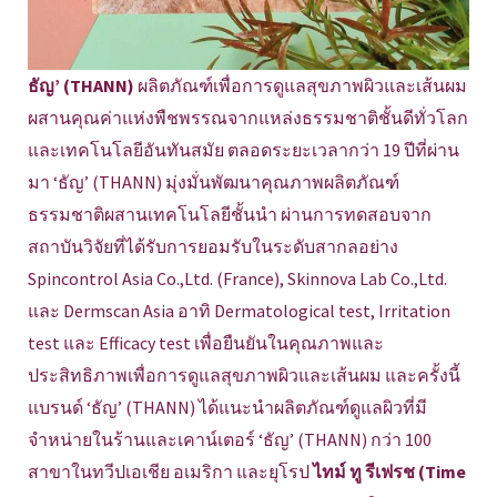
ธัญ’ (THANN)
ผลิตภัณฑ์เพื่อการดูแลสุขภาพผิวและเส้นผม
ผสานคุณค่าแห่งพืชพรรณจากแหล่งธรรมชาติชั้นดีทั่วโลก
และเทคโนโลยีอันทันสมัย ตลอดระยะเวลากว่า 19 ปีที่ผ่าน
มา ‘ธัญ’ (THANN) มุ่งมั่นพัฒนาคุณภาพผลิตภัณฑ์
ธรรมชาติผสานเทคโนโลยีชั้นนำ ผ่านการทดสอบจาก
สถาบันวิจัยที่ได้รับการยอมรับในระดับสากลอย่าง
Spincontrol Asia Co.,Ltd. (France), Skinnova Lab Co.,Ltd.
และ Dermscan Asia อาทิ Dermatological test, Irritation
test และ Efficacy test เพื่อยืนยันในคุณภาพและ
ประสิทธิภาพเพื่อการดูแลสุขภาพผิวและเส้นผม และครั้งนี้
แบรนด์ ‘ธัญ’ (THANN) ได้แนะนำผลิตภัณฑ์ดูแลผิวที่มี
จำหน่ายในร้านและเคาน์เตอร์ ‘ธัญ’ (THANN) กว่า 100
สาขาในทวีปเอเชีย อเมริกา และยุโรป
ไทม์ ทู รีเฟรช (Time