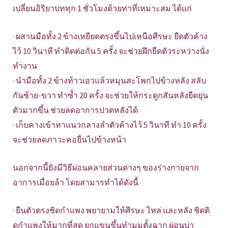
เปลี่ยนอิริยาบททุก 1 ชั่วโมงด้วยท่าที่เหมาะสม ได้แก่
· ผสานมือทั้ง 2 ข้างเหยียดตรงขึ้นไปเหนือศีรษะ ยืดตัวค้าง
ไว้ 10 วินาที ทำติดต่อกัน 5 ครั้ง จะช่วยฝึกยืดตัวระหว่างนั่ง
ทำงาน
· นำมือทั้ง 2 ข้างท้าวเอวแล้วหมุนสะโพกไปข้างหลัง สลับ
กันซ้าย-ขวา ทำซ้ำ 20 ครั้ง จะช่วยให้กระดูกสันหลังยืดยุ่น
ตัวมากขึ้น ช่วยลดอาการปวดหลังได้
· เก็บคางเข้าหาแนวกลางลำตัวค้างไว้ 5 วินาที ทํา 10 ครั้ง
จะช่วยลดภาวะคอยื่นไปข้างหน้า
นอกจากนี้ยังมีวิธีผ่อนคลายส่วนต่างๆ ของร่างกายจาก
อาการเมื่อยล้า โดยสามารทำได้ดังนี้
· ยืนตัวตรงชิดกําแพง พยายามให้ศีรษะ ไหล่ และหลัง ชิดติ
ดกําแพงให้มากที่สุด ยกแขนขึ้นทํามุมตั้งฉาก ผ่อนบ่า