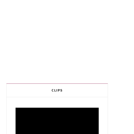
CLIPS
Video
Player