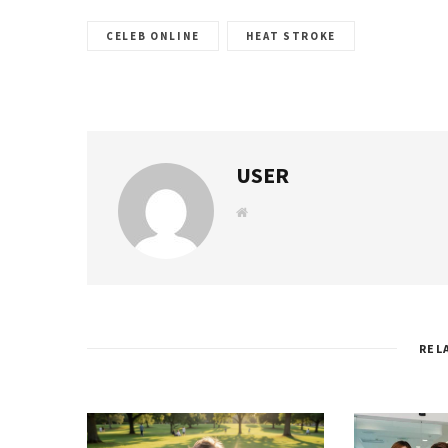
CELEB ONLINE
HEAT STROKE
USER
W
e
b
s
i
t
e
REL