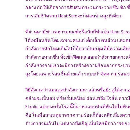
กลาง ก่อให้เกิดอาการสับสน กระวนกระวาย ซึม ชัก ซึ่ง
การเสียชีวิตจาก Heat Stroke ก็ค่อนข้างสูงทีเดียว
ที่ผ่านมามีข่าวทหารเกณฑ์หรือนักกีฬาเป็น Heat Stroke
ได้เหมือนกัน โดยเฉพาะคนแก่ เด็กเล็ก คนอ้วน และค
กำลังกายหักโหมเกินไป ก็ถือว่าเป็นกลุ่มที่มีความเสี่ย
กำลังกายมากขึ้น ทั้งเข้าฟิตเนส ออกกำลังกายกลางแจ้
กำลัง ร่างกายเราจะมีการสร้างความร้อนจากกระบวนกา
สูงโดยเฉพาะร้อนชื้นด้วยแล้ว ระบบกำจัดความร้อน
วิธีสังเกตว่าลมแดดกำลังถามหาแล้วหรือยัง ดูได้จากอากา
คล้ายจะเป็นลม หรือเริ่มเหนื่อย อ่อนเพลีย ใจสั่น หาก
Stroke แต่บางครั้งโรคนี้ก็มาหาแบบทันทีทันใดไม่ทันตั้ง
คือ ในเมื่อสาเหตุมาจากความร้อนก็ต้องหลีกเลี่ยงค
ร่างกายจนเกินไป แต่หากบังเอิญเห็นใครมีอาการของโรค