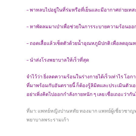
– พาหลบไปอยู่ในที่ร่มหรือที่เย็นและมีอากาศถ่ายเท
– หาพัดลมมาเป่าเพื่อช่วยในการระบายความร้อนออ
– ถอดเสื้อแล้วเช็ดตัวด้วยน้ำอุณหภูมิปกติ เพื่อลดอุณห
– นำส่งโรงพยาบาลให้เร็วที่สุด
จำไว้ว่า ยิ่งลดความร้อนในร่างกายได้เร็วเท่าไร โอกา
ที่มาพร้อมกับอันตรายนี้ ก็ต้องรู้ลิมิตและประเมินตัวเ
อย่าเพิ่งคิดไปออกกำลังกายหนัก ๆ เลย เชื่อเถอะว่ากันไ
ที่มา: แพทย์หญิงปานหทัย ทองมาก แพทย์ผู้เชี่ยวช
พยาบาลพระรามเก้า