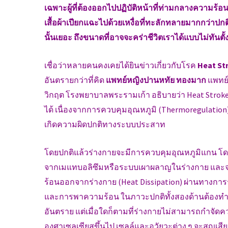
เฉพาะผู้ที่ต้องออกไปปฏิบัติหน้าที่ท่ามกลางความร้
เสื้อผ้าเปียกแฉะไปด้วยเหงื่อที่ทะลักทลายมากกว่าปกติ
นั้นเยอะ ถึงขนาดที่อาจจะคร่าชีวิตเราได้แบบไม่ทันตั้
เชื่อว่าหลายคนคงเคยได้ยินข่าวเกี่ยวกับโรค
Heat St
อันตรายกว่าที่คิด
แพทย์หญิงปานหทัย ทองมาก
แพทย์
วิกฤต โรงพยาบาลพระรามเก้า อธิบายว่า Heat Stroke 
ได้ เนื่องจากการควบคุมอุณหภูมิ (Thermoregulation
เกิดความผิดปกติทางระบบประสาท
โดยปกติแล้วร่างกายจะมีการควบคุมอุณหภูมิแกน โดย
จากเมแทบอลิซึมหรือระบบเผาผลาญในร่างกาย และจ
ร้อนออกจากร่างกาย (Heat Dissipation) ผ่านทางการ
และการพาความร้อน ในภาวะปกติทั้งสองด้านต้องทำงาน
อันตราย แต่เมื่อใดก็ตามที่ร่างกายไม่สามารถกำจัดค
องศาเซลเซียสขึ้นไป เซลล์และอวัยวะต่าง ๆ จะสูญเ