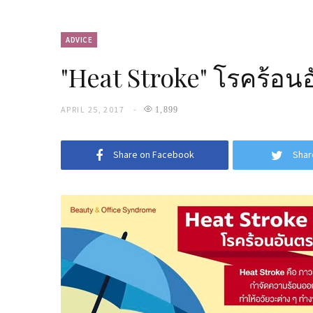
ADVICE
"Heat Stroke" โรคร้อน
APRIL 25, 2017
1,899
Share on Facebook
Shar