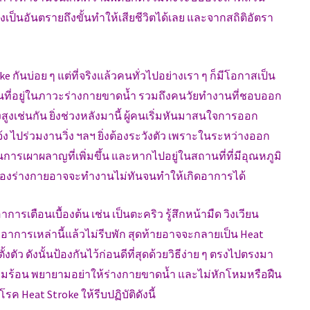
เป็นอันตรายถึงขั้นทำให้เสียชีวิตได้เลย และจากสถิติอัตรา
 กันบ่อย ๆ แต่ที่จริงแล้วคนทั่วไปอย่างเรา ๆ ก็มีโอกาสเป็น
นที่อยู่ในภาวะร่างกายขาดน้ำ รวมถึงคนวัยทำงานที่ชอบออก
งสูงเช่นกัน ยิ่งช่วงหลังมานี้ ผู้คนเริ่มหันมาสนใจการออก
ง ไปร่วมงานวิ่ง ฯลฯ ยิ่งต้องระวังตัว เพราะในระหว่างออก
รเผาผลาญที่เพิ่มขึ้น และหากไปอยู่ในสถานที่ที่มีอุณหภูมิ
ของร่างกายอาจจะทำงานไม่ทันจนทำให้เกิดอาการได้
รเตือนเบื้องต้น เช่น เป็นตะคริว รู้สึกหน้ามืด วิงเวียน
มีอาการเหล่านี้แล้วไม่รีบพัก สุดท้ายอาจจะกลายเป็น Heat
ตัว ดังนั้นป้องกันไว้ก่อนดีที่สุดด้วยวิธีง่าย ๆ ตรงไปตรงมา
วามร้อน พยายามอย่าให้ร่างกายขาดน้ำ และไม่หักโหมหรือฝืน
 Heat Stroke ให้รีบปฏิบัติดังนี้