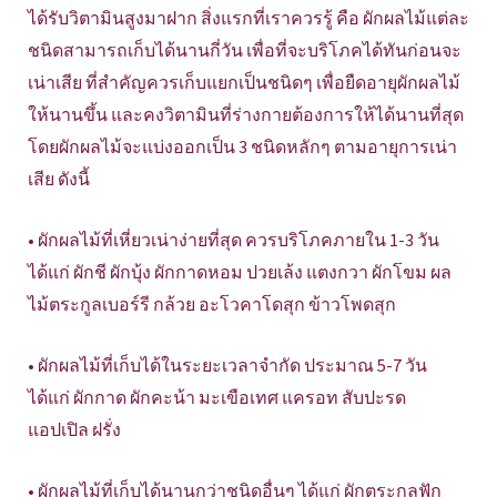
ได้รับวิตามินสูงมาฝาก สิ่งแรกที่เราควรรู้ คือ ผักผลไม้แต่ละ
ชนิดสามารถเก็บได้นานกี่วัน เพื่อที่จะบริโภคได้ทันก่อนจะ
เน่าเสีย ที่สำคัญควรเก็บแยกเป็นชนิดๆ เพื่อยืดอายุผักผลไม้
ให้นานขึ้น และคงวิตามินที่ร่างกายต้องการให้ได้นานที่สุด
โดยผักผลไม้จะแบ่งออกเป็น 3 ชนิดหลักๆ ตามอายุการเน่า
เสีย ดังนี้
• ผักผลไม้ที่เหี่ยวเน่าง่ายที่สุด ควรบริโภคภายใน 1-3 วัน
ได้แก่ ผักชี ผักบุ้ง ผักกาดหอม ปวยเล้ง แตงกวา ผักโขม ผล
ไม้ตระกูลเบอร์รี กล้วย อะโวคาโดสุก ข้าวโพดสุก
• ผักผลไม้ที่เก็บได้ในระยะเวลาจำกัด ประมาณ 5-7 วัน
ได้แก่ ผักกาด ผักคะน้า มะเขือเทศ แครอท สับปะรด
แอปเปิล ฝรั่ง
• ผักผลไม้ที่เก็บได้นานกว่าชนิดอื่นๆ ได้แก่ ผักตระกูลฟัก