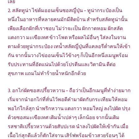
เลย
2. สลัดทูน่า ไข่ต้มออนเซ็นซอสญี่ปุ่น – ทูน่ากระป๋องเป็น
หนึ่งในอาหารที่หลายคนมักมีติดบ้าน สำหรับสลัดทูน่านั้น
เพียงเลือกผักที่เราชอบ ไม่ว่าจะเป็น ผักกาดหอม ผักสลัด
แตงกวา มะเขือเทศ ข้าวโพด หรือผลไม้อื่นๆ ใส่ลงในจาน
ตามด้วยทูน่ากระป๋อง เทน้ำสลัดญี่ปุ่นที่แคลอรีต่ำคนให้เข้า
กัน จากนั้นวางไข่ออนเซ็นไว้ข้างๆ ก็เป็นอีกหนึ่งเมนูพร้อม
รับประทานที่อัดแน่นไปด้วยโปรตีนและวิตามิน ดีต่อ
สุขภาพ แถมไม่ทำร้ายน้ำหนักอีกด้วย
3. อกไก่ผัดซอสเปรี้ยวหวาน – ถือว่าเป็นอีกเมนูที่ทำง่ายมาก
เริ่มจากนำอกไก่ที่หั่นไว้พอดีคำมาผัดกับกระเทียมให้หอม
พอไก่ใกล้สุก นำพริกหวาน แตงกวา หอมใหญ่ ลงไปผัด ปรุง
ด้วยซอสมะเขือเทศ เติมน้ำเปล่าๆ เล็กน้อย จากนั้นเติม
รสชาติเปรี้ยวหวานด้วยสับปะรด นำลงไปผัดให้เข้ากัน เมื่อ
เนื้อไก่สุกดีแล้วก็ตักใส่จาน เสิร์ฟพร้อมข้าวสวยร้อนๆ ได้