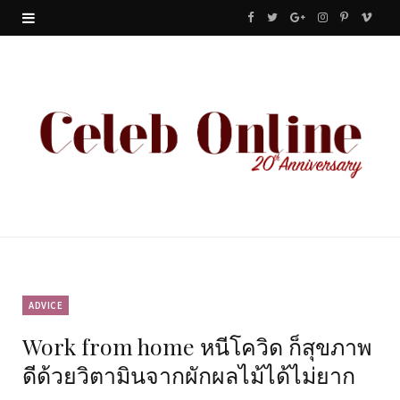
F
T
G
I
P
V
a
w
o
n
i
i
c
i
o
s
n
m
e
t
g
t
t
e
b
t
l
a
e
o
o
e
e
g
r
o
r
P
r
e
k
l
a
s
u
m
t
ADVICE
Work from home หนีโควิด ก็สุขภาพ
s
ดีด้วยวิตามินจากผักผลไม้ได้ไม่ยาก