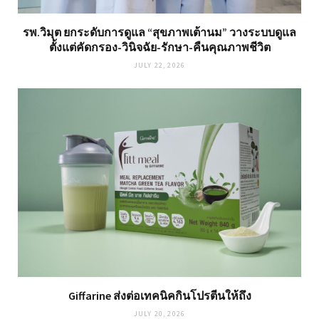
รพ.วิมุต ยกระดับการดูแล “สุขภาพเต้านม” วางระบบดูแล
ตั้งแต่คัดกรอง-วินิจฉัย-รักษา-คืนคุณภาพชีวิต
JULY 22, 2026
Giffarine ส่งต่อเทคนิคกินโปรตีนให้ถึง
JULY 20, 2026