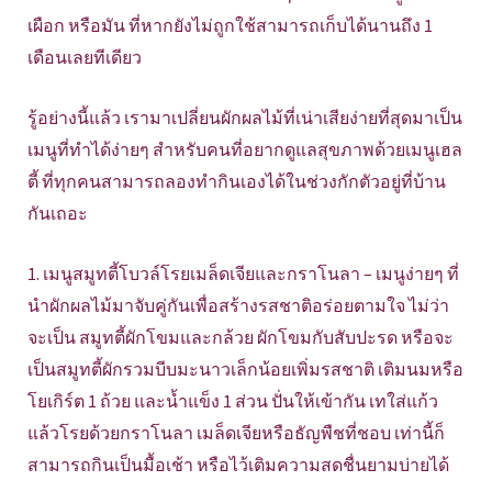
เผือก หรือมัน ที่หากยังไม่ถูกใช้สามารถเก็บได้นานถึง 1
เดือนเลยทีเดียว
รู้อย่างนี้แล้ว เรามาเปลี่ยนผักผลไม้ที่เน่าเสียง่ายที่สุดมาเป็น
เมนูที่ทำได้ง่ายๆ สำหรับคนที่อยากดูแลสุขภาพด้วยเมนูเฮล
ตี้ ที่ทุกคนสามารถลองทำกินเองได้ในช่วงกักตัวอยู่ที่บ้าน
กันเถอะ
1. เมนูสมูทตี้โบวล์โรยเมล็ดเจียและกราโนลา – เมนูง่ายๆ ที่
นำผักผลไม้มาจับคู่กันเพื่อสร้างรสชาติอร่อยตามใจ ไม่ว่า
จะเป็น สมูทตี้ผักโขมและกล้วย ผักโขมกับสับปะรด หรือจะ
เป็นสมูทตี้ผักรวมบีบมะนาวเล็กน้อยเพิ่มรสชาติ เติมนมหรือ
โยเกิร์ต 1 ถ้วย และน้ำแข็ง 1 ส่วน ปั่นให้เข้ากัน เทใส่แก้ว
แล้วโรยด้วยกราโนลา เมล็ดเจียหรือธัญพืชที่ชอบ เท่านี้ก็
สามารถกินเป็นมื้อเช้า หรือไว้เติมความสดชื่นยามบ่ายได้