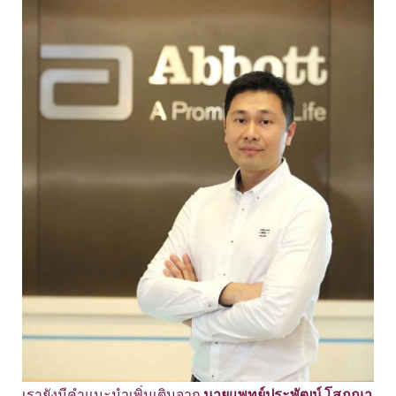
เรายังมีคำแนะนำเพิ่มเติมจาก
นายแพทย์ประพัฒน์ โสภณา