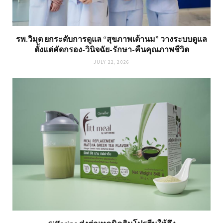
รพ.วิมุต ยกระดับการดูแล “สุขภาพเต้านม” วางระบบดูแล
ตั้งแต่คัดกรอง-วินิจฉัย-รักษา-คืนคุณภาพชีวิต
JULY 22, 2026