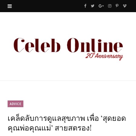
F
T
G
I
P
V
a
w
o
n
i
i
c
i
o
s
n
m
e
t
g
t
t
e
b
t
l
a
e
o
o
e
e
g
r
o
r
P
r
e
k
l
a
s
u
m
t
ADVICE
เคล็ดลับการดูแลสุขภาพ เพื่อ ‘สุดยอด
s
คุณพ่อคุณแม่’ สายสตรอง!