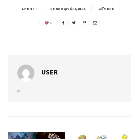
ABBOTT
สุดยอดคุณพ่อคุณแม่
แอ๊บบอต
0
USER
W
e
b
s
i
t
e