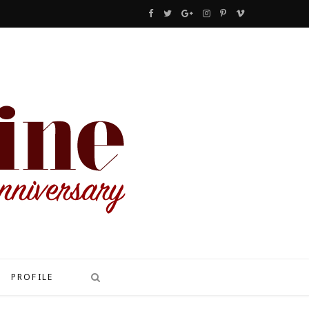
F
T
G
I
P
V
a
w
o
n
i
i
c
i
o
s
n
m
e
t
g
t
t
e
b
t
l
a
e
o
o
e
e
g
r
o
r
P
r
e
k
l
a
s
u
m
t
s
PROFILE