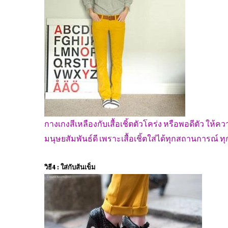
กางเกงสีเหลืองกับเสื้อเชิ้ตตัวโคร่ง หรือพอดีตัว ให้ค
มนุษยสัมพันธ์ดี เพราะเสื้อเชิ้ตใส่ได้ทุกสถานการณ์ ท
วิธี4 : ใส่กับส้นเข็ม