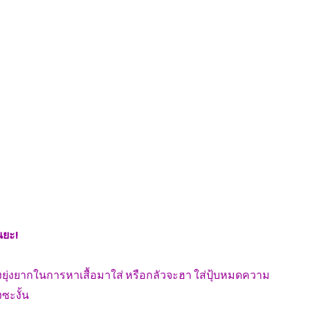
นยะ!
่องยุ่งยากในการหาเสื้อมาใส่ หรือกลัวจะฮา ใส่ปุ้บหมดความ
ซะงั้น