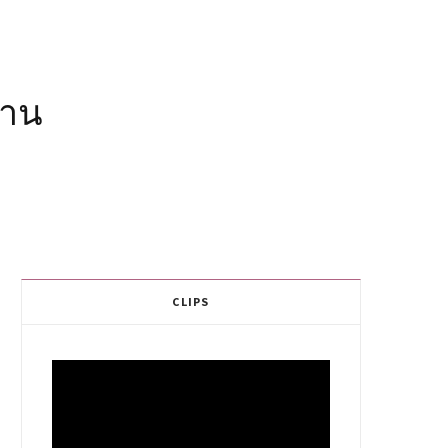
้าน
CLIPS
Video
Player