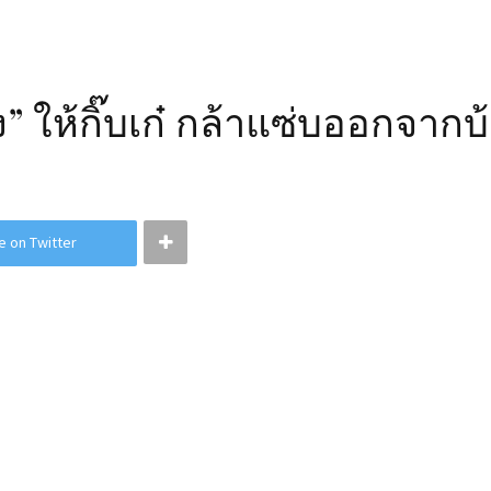
ลือง” ให้กิ๊บเก๋ กล้าแซ่บออกจากบ
e on Twitter