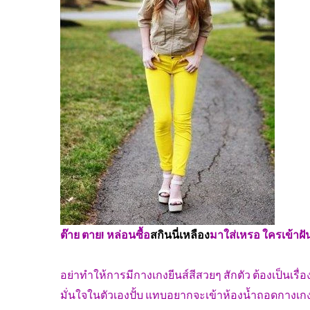
ต๊าย ตาย! หล่อนซื้อ
สกินนี่เหลือง
มาใส่เหรอ ใครเข้าฝั
อย่าทำให้การมีกางเกงยีนส์สีสวยๆ สักตัว ต้องเป็นเรื
มั่นใจในตัวเองปั้บ แทบอยากจะเข้าห้องน้ำถอดกางเกง