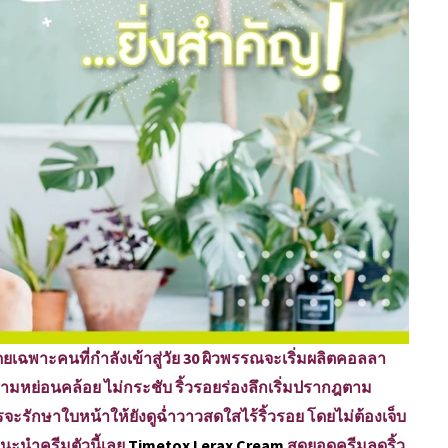
ดยเฉพาะคนที่กำลังเข้าสู่วัย 30 ผิวพรรณจะเริ่มผลิตคอลลา
ดความหย่อนคล้อย ไม่กระชับ ริ้วรอยร่องลึกเริ่มปรากฎตาม
จะรักษาใบหน้าให้ยังดูฉ่ำวาวสดใสไร้ริ้วรอย โดยไม่ต้องเจ็บ
ะนำครีมตัวนี้เลย
Timetox Lerax Cream
สุดยอดครีมลดริ้ว