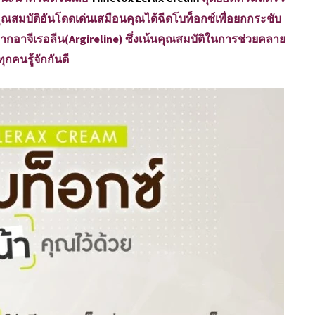
อมคุณสมบัติอันโดดเด่นเสมือนคุณได้ฉีดโบท็อกซ์เพื่อยกกระชับ
จากอาจีเรอลีน(Argireline) ซึ่งเน้นคุณสมบัติในการช่วยคลาย
ุกคนรู้จักกันดี