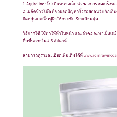
1. Argireline : โปรตีนขนาดเล็ก ช่วยลดการหดเกร็งขอ
2. เมล็ดข้าวโอ๊ต ที่ช่วยลดปัญหาริ้วรอยก่อนวัย กักเก
ยืดหยุ่นและฟื้นฟูผิวให้กระชับเรียบเนียนนุ่ม
วิธีการใช้ ใช้ทาให้ทั่วใบหน้า และลำคอ จะทาเป็นเดย
ตื้นขึ้นภายใน 4-5 สัปดาห์
สามารถดูรายละเอียดเพิ่มเติมได้ที่
www.romrawincos