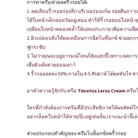
การทาครีมช่วยลดริ้วรอยได้!
1. ลดเลือนริ้วรอยร่องลึก บริเวณร่องแก้ม รอยตีนกา 
ได้ใบหน้าเด็กอ่อนวัยอยู่เสมอ ทำให้ริ้วรอยบนใบหน้าดูตื
เปลี่ยนใบหน้าหมองคล้ำให้เปล่งประกาย เพิ่มความยืดห
2. ผิวเปล่งเปลั่งให้ผลเหมือนการฉีดโบท๊อกซ์ ช่วยยกกร
ฟูกระชับ
3. ไม่ว่าคุณจะอยู่อารมณ์ไหนก็ยังแฮปปี้ เพราะลดกา
เพื่อผิวเด้งสวยอ่อนเยาว์
4. ริ้วรอยลดลง 50% ภายใน 4-5 สัปดาห์ ได้ผลทันใจ ช
มาทำความรู้จักกับ ครีม
Timetox Lerax Cream
ครีมโ
ใครที่กำลังต้องการครีมที่มีประสิทธิภาพให้ผลลัพท์ใกล
อยากล็อคใบหน้าให้สวยเป๊ะอยู่เช่นนั้น เราแนะนำนี้เ
ส่วนประกอบสำคัญของ ครีมโบท็อกซ์ลดริ้วรอย