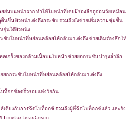
รอยย่นบนหน้าผาก ทำให้ใบหน้าที่เคยมีร่องลึกดูอ่อนวัยเหมือน
้นขึ้น ผิวหน้าเต่งตึงกระชับ รวมถึงยังช่วยเพิ่มความชุ่มชื้น
ยุ่นใต้ผิวหนัง
ะชับใบหน้าที่หย่อนคล้อยให้กลับมาเต่งตึง ช่วยเติมร่องลึกให้
รหดเกร็งของกล้ามเนื้อบนใบหน้า ช่วยยกกระชับ บำรุงล้ำลึก
่วยยกกระชับใบหน้าที่หย่อนคล้อยให้กลับมาเต่งตึง
บท็อกซ์ลดริ้วรอยแห่งวัยกัน
้เคียงกับการฉีดโบท็อกซ์ รวมถึงผู้ที่ฉีดโบท็อกซ์แล้ว และยัง
ลย Timetox Lerax Cream