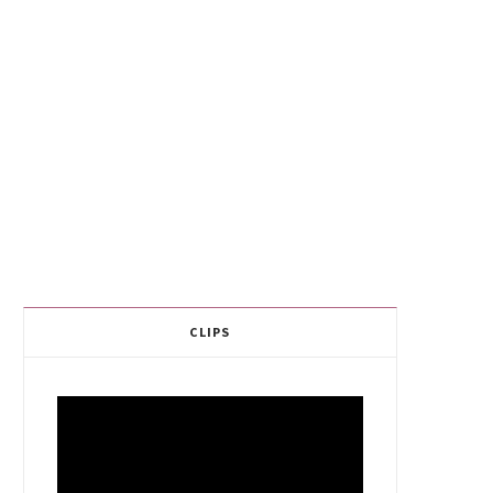
CLIPS
Video
Player