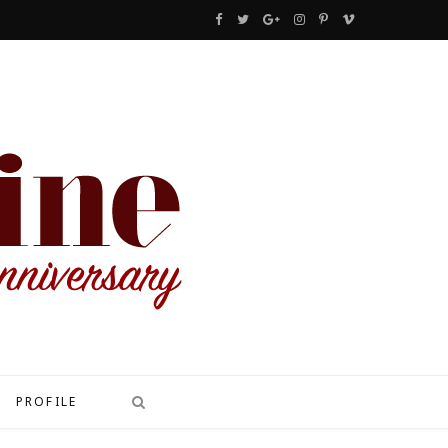
F
T
G
I
P
V
a
w
o
n
i
i
c
i
o
s
n
m
e
t
g
t
t
e
b
t
l
a
e
o
o
e
e
g
r
o
r
P
r
e
k
l
a
s
u
m
t
s
PROFILE