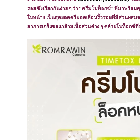
รอย ซึ่งเรียกกันง่าย ๆ ว่า “ครีมโบท็อกซ์” ที่มาพร้
ใบหน้า!! เป็นสุดยอดครีมลดเลือนริ้วรอยที่มีส่วนผสม
อาการเกร็งของกล้ามเนื้อส่วนต่าง ๆ คล้ายโบท็อกซ์ที่ท