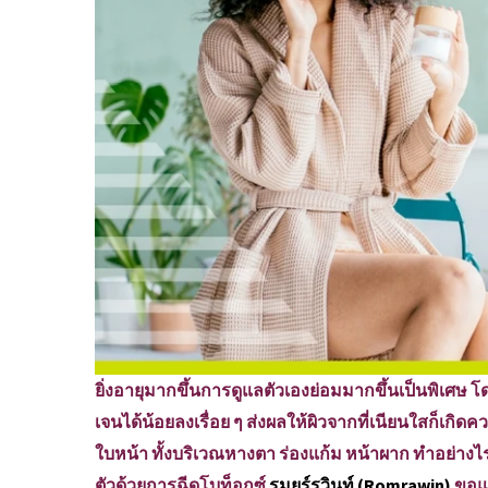
ยิ่งอายุมากขึ้นการดูแลตัวเองย่อมมากขึ้นเป็นพิเศษ โ
เจนได้น้อยลงเรื่อย ๆ ส่งผลให้ผิวจากที่เนียนใสก็เกิ
ใบหน้า ทั้งบริเวณหางตา ร่องแก้ม หน้าผาก ทำอย่างไร
ตัวด้วยการฉีดโบท็อกซ์
รมยร์รวินท์ (Romrawin)
ขอแน