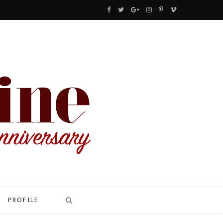
F
T
G
I
P
V
a
w
o
n
i
i
c
i
o
s
n
m
e
t
g
t
t
e
b
t
l
a
e
o
o
e
e
g
r
o
r
P
r
e
k
l
a
s
u
m
t
s
PROFILE