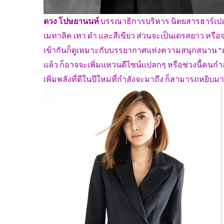
ดวง โปษยานนท์
บรรณาธิการบริหาร นิตยสารฮาร์เปอร์ส 
เมทาลิค เทา ดำ และสีเขียว ส่วนจะเป็นเดรสยาว หรือจ
เข้ากันก็ดูเหมาะกับบรรยากาศแห่งความสนุกสนาน “ด
แล้ว ก็อาจจะเพิ่มแหวนดีไซน์แปลกๆ หรือช่วงนี้คนกำลังอ
เพิ่มพลังที่ดีในปีใหม่ที่กำลังจะมาถึง ก็สามารถหยิบมา