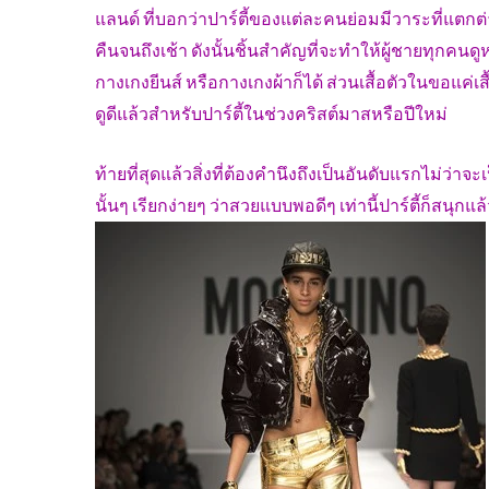
แลนด์ ที่บอกว่าปาร์ตี้ของแต่ละคนย่อมมีวาระที่แตก
คืนจนถึงเช้า ดังนั้นชิ้นสำคัญที่จะทำให้ผู้ชายทุกคน
กางเกงยีนส์ หรือกางเกงผ้าก็ได้ ส่วนเสื้อตัวในขอแค่เสื้
ดูดีแล้วสำหรับปาร์ตี้ในช่วงคริสต์มาสหรือปีใหม่
ท้ายที่สุดแล้วสิ่งที่ต้องคำนึงถึงเป็นอันดับแรกไ
นั้นๆ เรียกง่ายๆ ว่าสวยแบบพอดีๆ เท่านี้ปาร์ตี้ก็สนุกแล