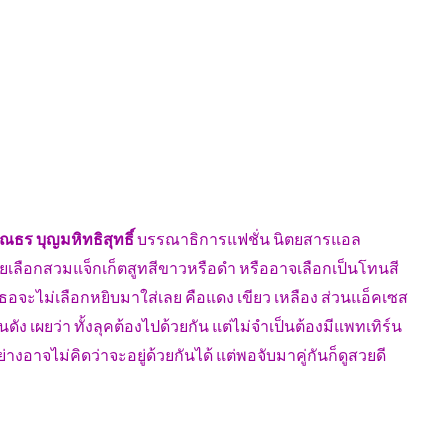
ณธร บุญมหิทธิสุทธิ์
บรรณาธิการแฟชั่น นิตยสารแอล
ยเลือกสวมแจ็กเก็ตสูทสีขาวหรือดำ หรืออาจเลือกเป็นโทนสี
เธอจะไม่เลือกหยิบมาใส่เลย คือแดง เขียว เหลือง ส่วนแอ็คเซส
ัง เผยว่า ทั้งลุคต้องไปด้วยกัน แต่ไม่จำเป็นต้องมีแพทเทิร์น
งอาจไม่คิดว่าจะอยู่ด้วยกันได้ แต่พอจับมาคู่กันก็ดูสวยดี