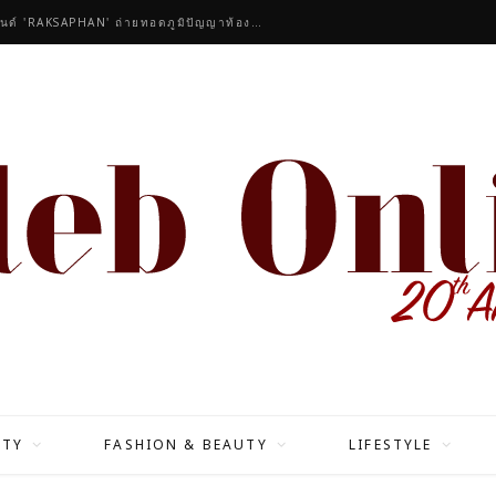
คนดังร่วมชื่นชมคอลเลกชันมาสเตอร์พีซของแบรนด์ 'RAKSAPHAN' ถ่ายทอดภูมิปัญญาท้องถิ่นสู่สุนทรียภาพระดับสากล
ITY
FASHION & BEAUTY
LIFESTYLE