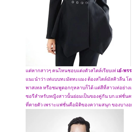
แต่หากสาวๆ คนไหนชอบแต่งตัวสไตล์เรียบเท่
เอ๋-พรร
แนะนำว่า เท่แบบทะมัดทะแมง ต้องสไตล์มัสคิวลีน โด
พาสเทล หรือชมพูดอกกุหลาบก็ได้ แต่สีที่สาวเท่อย่าง
ซอรีสำหรับหญิงสาวนั้นย่อมเป็นของคู่กัน บก.แฟชั่นคนด
ที่ตายตัว เพราะแฟชั่นคือมิติของความสนุก ของบางอย่า