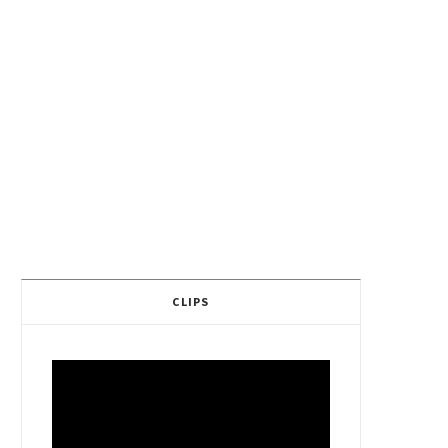
CLIPS
Video
Player