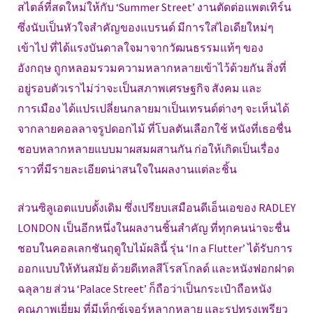
สไตล์ที่สดใหม่ให้กับ ‘Summer Street’ งานตัดต่อแพตเทิร์น
ซึ่งนับเป็นหัวใจสำคัญของแบรนด์ มีการใส่ไอเดียใหม่ๆ
เข้าไป ที่ได้แรงบันดาลใจมาจากวัฒนธรรมแท้ๆ ของ
อังกฤษ ถูกหลอมรวมความหลากหลายเข้าไว้ด้วยกัน สิ่งที่
อยู่รอบตัวเราไม่ว่าจะเป็นสภาพเศรษฐกิจ สังคม และ
การเมือง ได้แปรเปลี่ยนกลายมาเป็นเทรนด์ต่างๆ จะเห็นได้
จากลายคอลลาจรูปดอกไม้ ที่โบลตันเลือกใช้ หนังที่เธอชื่น
ชอบหลากหลายแบบมาผสมผสานกัน ก่อให้เกิดเป็นเรื่อง
ราวที่มีรายละเอียดน่าสนใจในผลงานแต่ละชิ้น
ส่วนซิลูเอตแบบดั้งเดิม ซึ่งเปรียบเสมือนดีเอ็นเอของ RADLEY
LONDON เป็นอีกหนึ่งในผลงานชิ้นสำคัญ ที่ทุกคนน่าจะชื่น
ชอบในคอลเลกชันฤดูใบไม้ผลินี้ รุ่น ‘In a Flutter’ ได้รับการ
ออกแบบให้ทันสมัย ด้วยดีเทลสีโรสโกลด์ และหนังฟอกฝาด
ฉลุลาย ส่วน ‘Palace Street’ ก็ถือว่าเป็นกระเป๋าถือหนัง
คุณภาพเยี่ยม ที่มีเท็กซ์เจอร์หลากหลาย และรูปทรงเพรียว