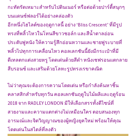
กะทัดรัดเหมาะสำหรับไปดินเนอร์ หรือต่อด้วยปาร์ตี้สนุกๆ
บนแดนซ์ฟลอร์ได้อย่างคล่องตัว
อีกหนึ่งไฮไลต์ของฤดูกาลนี้ อย่าง ‘Bliss Crescent’ ที่มีรูป
ทรงที่พลิ้วไหวในโทนสีขาวชอล์ก และสีน้ำตาลอ่อน
ประดับพู่หนัง ให้ความรู้สึกอ่อนหวานและชายพู่ระบายที่
พลิ้วไปทุกการเคลื่อนไหว คอลเลกชันนี้ยังมีกระเป๋าที่มี
ดีเทลตกแต่งสวยหรู โดดเด่นด้วยสีดำ หนังเชฟรอนแตกลาย
สีบรอนซ์ และเสริมด้วยโลหะรูปทรงเรขาคณิต
ไม่ว่าคุณจะต้องการความโดดเด่น หรือกำลังค้นหาชิ้น
คลาสสิกสำหรับทุกวัน คอลเลกชันฤดูใบไม้ผลิและฤดูร้อน
2018 จาก RADLEY LONDON มีให้เลือกสรรทั้งดีไซน์ที่
สวยงามและความแตกต่างไม่เหมือนใคร ตอบสนองทุก
อารมณ์และจิตวิญญาณของผู้หญิงยุคใหม่ พร้อมให้คุณ
โดดเด่นในสไตล์ที่ลงตัว