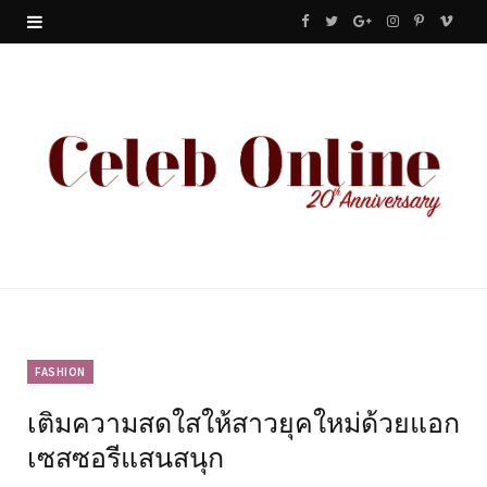
F
T
G
I
P
V
a
w
o
n
i
i
c
i
o
s
n
m
e
t
g
t
t
e
b
t
l
a
e
o
o
e
e
g
r
o
r
P
r
e
k
l
a
s
u
m
t
FASHION
เติมความสดใสให้สาวยุคใหม่ด้วยแอก
s
เซสซอรีแสนสนุก