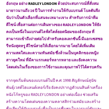
อังกฤษ อย่าง
RADLEY LONDON
ด้วยประสบการณ์ที่สั่งสม
มายาวนานถึง 16 ปี ในการทำงานให้กับแบรนด์ โบลตันจึง
นับว่าเป็นตัวเลือกที่แสนจะเหมาะเจาะ สำหรับการนำทีม
ดีไซน์ เพื่อสานต่อการเดินทางของ RADLEY LONDON ให้ยัง
คงเป็นหนึ่งในแบรนด์ไลฟ์สไตล์ยอดนิยมของอังกฤษ ที่
สามารถเข้าถึงง่ายต่อไป สำหรับคอลเลกชันนี้ มีแอกเซสซอ
รีหนังสุดหรู ดีไซน์สวยให้เลือกมากมาย โดยได้เพิ่มเติม
ความสดใสและความทันสมัย ซึ่งล้วนเป็นบุคลิกของหญิง
สาวยุคใหม่ ที่มีคาแรกเตอร์หลากหลาย และยังคงความ
โดดเด่นในเรื่องของการใช้งานและคุณภาพไว้ได้ครบครัน
จากจุดเริ่มต้นของแบรนด์ในปี ค.ศ. 1998 สัญลักษณ์สุนัข
พันธุ์เวสต์ไฮแลนด์เทอร์เรีย ยังคงปรากฏตัวบนสินค้าเครื่อง
หนังโก้หรูของ RADLEY LONDON อย่างต่อเนื่อง ช่วยเสริม
สร้างความโดดเด่นของความคลาสสิกร่วมสมัย และสร้าง
ชื่อเสียงให้กับแบรนด์ เพื่อเป็นการชื่นชมในอารมณ์ขันและ