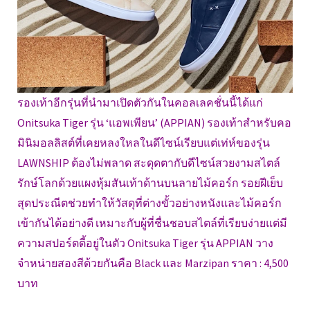
รองเท้าอีกรุ่นที่นำมาเปิดตัวกันในคอลเลคชั่นนี้ได้แก่
Onitsuka Tiger รุ่น ‘แอพเพียน’ (APPIAN) รองเท้าสำหรับคอ
มินิมอลลิสต์ที่เคยหลงใหลในดีไซน์เรียบแต่เท่ห์ของรุ่น
LAWNSHIP ต้องไม่พลาด สะดุดตากับดีไซน์สวยงามสไตล์
รักษ์โลกด้วยแผงหุ้มสันเท้าด้านบนลายไม้คอร์ก รอยฝีเย็บ
สุดประณีตช่วยทำให้วัสดุที่ต่างขั้วอย่างหนังและไม้คอร์ก
เข้ากันได้อย่างดี เหมาะกับผู้ที่ชื่นชอบสไตล์ที่เรียบง่ายแต่มี
ความสปอร์ตตี้อยู่ในตัว Onitsuka Tiger รุ่น APPIAN วาง
จำหน่ายสองสีด้วยกันคือ Black และ Marzipan ราคา : 4,500
บาท