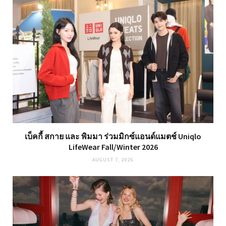
เบ็คกี้ สกาย และ พิมมา ร่วมมิกซ์แอนด์แมตช์ Uniqlo
LifeWear Fall/Winter 2026
AUGUST 7, 2026