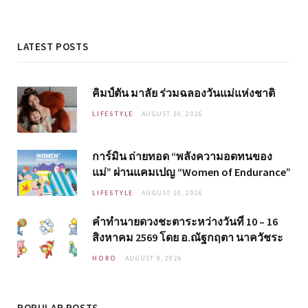
LATEST POSTS
คิมป์ตัน มาลัย ร่วมฉลองวันแม่แห่งชาติ
LIFESTYLE
AUGUST 10, 2026
การ์มิน ถ่ายทอด “พลังความอดทนของ
แม่” ผ่านแคมเปญ “Women of Endurance”
LIFESTYLE
AUGUST 10, 2026
คำทำนายดวงชะตาระหว่างวันที่ 10 – 16
สิงหาคม 2569 โดย อ.ณัฐกฤตา นาควัชระ
HORO
AUGUST 9, 2026
POPULAR POSTS