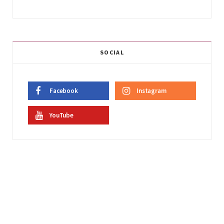
SOCIAL
Facebook
Instagram
YouTube