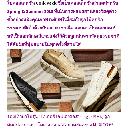
ใบคอลเลคชั่น
Cork Pack
ซึ่งเป็นคอลเล็คชั่นล่าสุดสำหรับ
Spring & Summer 2018 ที่เน้นการผสมผสานสองวัสดุต่าง
ขั้วอย่างหนังคุณภาพระดับพรีเมี่ยมกับจุกไม้คอร์ก
ธรรมชาติเข้าด้วยกันอย่างปราณีต ออกมาเป็นคอลเลคชั่
นที่เป็นเอกลักษณ์และแฝงไว้ด้วยลูกเล่นจากวัสดุธรรมชาติ
ให้สัมผัสที่นุ่มสบายในทุกครั้งที่สวมใส่
รองเท้าผ้าใบรุ่น ‘ไทเกอร์ เอมเฮชเอส’ (Tiger MHS) ถูก
ดัดแปลงมาจากโมเดลคลาสสิคยอดฮิตอย่าง MEXICO 66