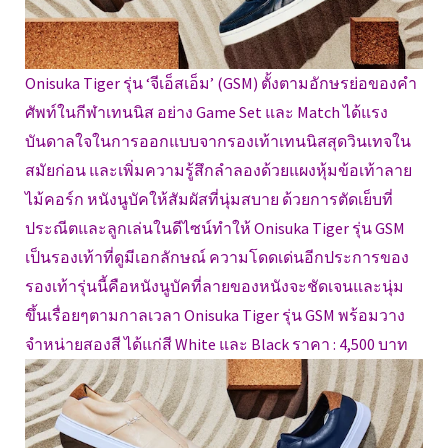
Onisuka Tiger รุ่น ‘จีเอ็สเอ็ม’ (GSM) ตั้งตามอักษรย่อของคำ
ศัพท์ในกีฬาเทนนิส อย่าง Game Set และ Match ได้แรง
บันดาลใจในการออกแบบจากรองเท้าเทนนิสสุดวินเทจใน
สมัยก่อน และเพิ่มความรู้สึกลำลองด้วยแผงหุ้มข้อเท้าลาย
ไม้คอร์ก หนังนูบัคให้สัมผัสที่นุ่มสบาย ด้วยการตัดเย็บที่
ประณีตและลูกเล่นในดีไซน์ทำให้ Onisuka Tiger รุ่น GSM
เป็นรองเท้าที่ดูมีเอกลักษณ์ ความโดดเด่นอีกประการของ
รองเท้ารุ่นนี้คือหนังนูบัคที่ลายของหนังจะชัดเจนและนุ่ม
ขึ้นเรื่อยๆตามกาลเวลา Onisuka Tiger รุ่น GSM พร้อมวาง
จำหน่ายสองสี ได้แก่สี White และ Black ราคา : 4,500 บาท