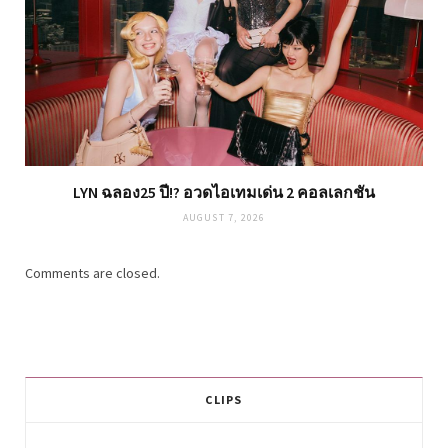
LYN ฉลอง25 ปี!? อวดไอเทมเด่น 2 คอลเลกชัน
AUGUST 7, 2026
Comments are closed.
CLIPS