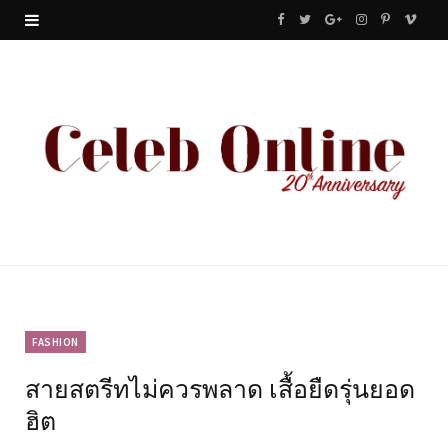
F
T
G
I
P
V
a
w
o
n
i
i
c
i
o
s
n
m
e
t
g
t
t
e
b
t
l
a
e
o
o
e
e
g
r
o
r
P
r
e
k
l
a
s
u
m
t
FASHION
สายสตรีทไม่ควรพลาด เสื้อยืดรุ่นยอด
s
ฮิต