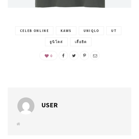
CELEB ONLINE
KAWS
UNIQLO
UT
ยูนิโคล่
เสื้อยืด
0
USER
W
e
b
s