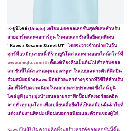
>>
ยูนิโคล่
(Uniqlo) เตรียมเผยคอลเลกชันสุดพิเศษสำหรับ
สายอาร์ตและคอการ์ตูน ในคอลเลกชันเสื้อยืดสุดพิเศษ
“Kaws x Sesame Street UT”
โดยจะวางจำหน่ายในวัน
ศุกร์ที่ 29 มิถุนายนนี้ ที่ร้านยูนิโคล่ และทางออนไลน์สโตร์ที่
www.uniqlo.com/th
ตั้งแต่เที่ยงคืนเป็นต้นไป สำหรับคอล
เลกชันนี้ได้นำเสนอมุมมองสนุกๆ ในแบบเฉพาะตัวที่ศิลปิน
ร่วมสมัยอย่าง Kaws มีต่อตัวละครต่างๆ จากทีวีซีรีส์สำหรับ
เด็กที่ได้รับความนิยมในหลากหลายประเทศ ซึ่งไลน์ ยูนิ
โคล่ ยูที (UT) มุ่งนำเสนอลายกราฟิกป็อปคัลเจอร์ยอดฮิต
จากทั่วทุกมุมโลก เพื่อเปลี่ยนเสื้อยืดให้เป็นเสมือนผืนผ้าใบที่
แต่งแต้มงานศิลปะ เพื่อบ่งบอกรสนิยมและตัวตนของผู้ใส่
Kaws เป็นผู้ริเริ่มความคิดที่จะสร้างสรรค์คอลเลกชันนี้ขึ้น