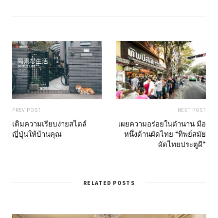
i
t
e
PREV POST
NEXT POST
เติมความเรียบง่ายสไตล์
เผยความอร่อยในตำนาน มือ
ญี่ปุ่นให้บ้านคุณ
หนึ่งด้านผัดไทย “ทิพย์สมัย
ผัดไทยประตูผี”
RELATED POSTS