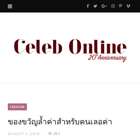
F
T
G
I
P
V
a
w
o
n
i
i
c
i
o
s
n
m
e
t
g
t
t
e
b
t
l
a
e
o
o
e
e
g
r
o
r
P
r
e
k
l
a
s
u
m
t
FASHION
ของขวัญล้ำค่าสำหรับคนเลอค่า
s
AUGUST 3, 2018
393