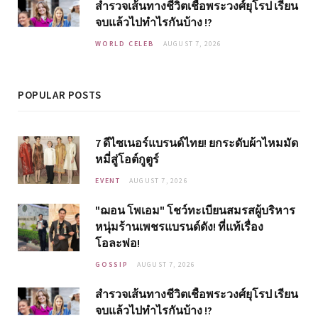
สำรวจเส้นทางชีวิตเชื้อพระวงศ์ยุโรป เรียน
จบแล้วไปทำไรกันบ้าง !?
WORLD CELEB
AUGUST 7, 2026
POPULAR POSTS
7 ดีไซเนอร์แบรนด์ไทย! ยกระดับผ้าไหมมัด
หมี่สู่โอต์กูตูร์
EVENT
AUGUST 7, 2026
"ฌอน โพเอม" โชว์ทะเบียนสมรสผู้บริหาร
หนุ่มร้านเพชรแบรนด์ดัง! ที่แท้เรื่อง
โอละพ่อ!
GOSSIP
AUGUST 7, 2026
สำรวจเส้นทางชีวิตเชื้อพระวงศ์ยุโรป เรียน
จบแล้วไปทำไรกันบ้าง !?