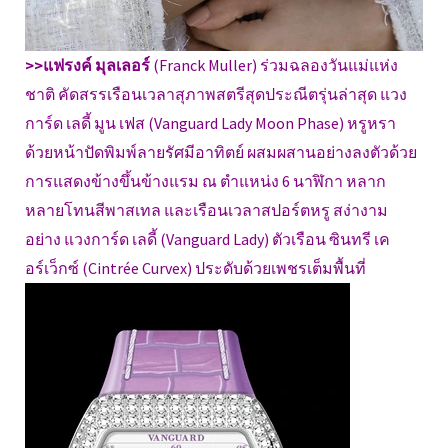
>>แฟรงค์ มุลเลอร์
(Franck Muller) ร่วมฉลองวันแม่แห่ง
ชาติ คัดสรรเรือนเวลาสุภาพสตรีสุดประณีตรุ่นล่าสุด แวง
การ์ด เลดี้ มูน เฟส (Vanguard Lady Moon Phase) หรูหรา
ด้วยหน้าปัดพิมพ์ลายรัศมีอาทิตย์ ผสมผสานอย่างลงตัวด้วย
การแสดงข้างขึ้นข้างแรม ณ ตำแหน่ง 6 นาฬิกา หลาก
หลายโทนสีพาสเทล และเรือนเวลาสปอร์ตหรู สง่างาม
อย่าง แวงการ์ด เลดี้ (Vanguard Lady) ตัวเรือน ซินทรี เค
อร์เว็กซ์ (Cintrée Curvex) ประดับด้วยเพชรเต็มพื้นที่