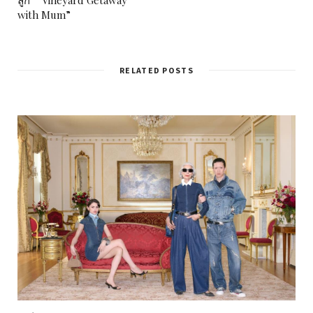
ลูก” “Vineyard Getaway
with Mum”
RELATED POSTS