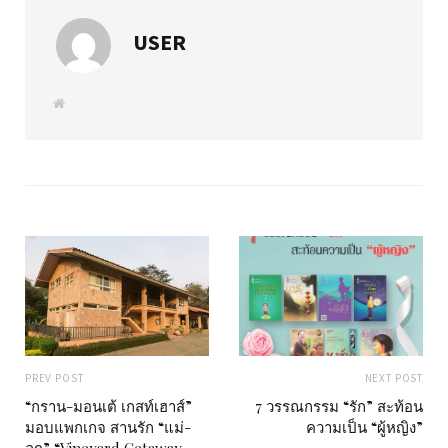
USER
W
e
b
s
i
t
e
PREV POST
NEXT POST
“กราน-มอนเต้ เกสท์เฮาส์”
7 วรรณกรรม “รัก” สะท้อน
มอบแพกเกจ สานรัก “แม่-
ความเป็น “ผู้หญิง”