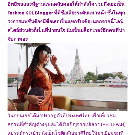
อิทธิพลและมีฐานแฟนคลับคอยให้กำลังใจ รวมถึงเธอเป็น
Fashion KOL Blogger ที่มีชื่อเสียงระดับแนวหน้า ซึ่งในทุก
วงการแฟชั่นต้องมีชื่อเธอเป็นแขกรับเชิญ นอกจากนี้ ไลฟ์
สไตล์ส่วนตัวก็เป็นที่น่าสนใจ นับเป็นบล็อกเกอร์อีกคนที่น่า
จับตามอง
วันก่อนเธอได้มาปรากฏตัวที่ประเทศไทย เพื่อเที่ยวชม
สถานที่สำคัญต่างๆ และได้รับเชิญจากเปเลวา (PELLEVAH)
แบรนด์กระเป๋าหนังเอ็กโซติกสัญชาติไทยให้มาเยี่ยมชมที่