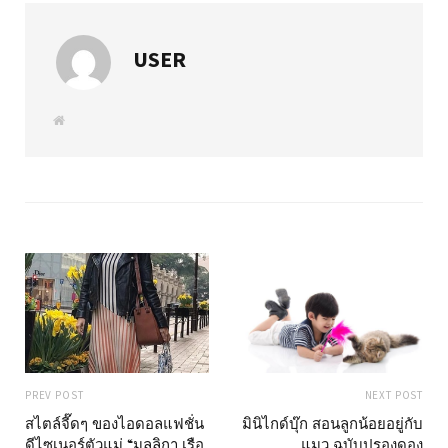
USER
W
e
b
s
i
t
e
PREV POST
NEXT POST
สไตล์จี๊ดๆ ของไอดอลแฟชั่น
มินิไกด์บุ๊ก สอนลูกน้อยอยู่กับ
ดีไซเนอร์ตัวแม่ “มลลิกา เรือ
แมว ฉบับปรองดอง