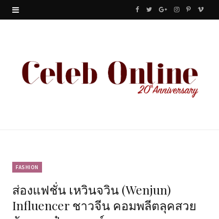
F
T
G
I
P
V
a
w
o
n
i
i
c
i
o
s
n
m
e
t
g
t
t
e
b
t
l
a
e
o
o
e
e
g
r
o
r
P
r
e
k
l
a
s
u
m
t
FASHION
ส่องแฟชั่น เหวินจวิน (Wenjun)
s
Influencer ชาวจีน คอมพลีตลุคสวย