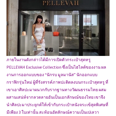
ภายในงานดังกล่าวได้มีการเปิดตัวกระเป๋าสุดหรู
PELLEVAH Exclusive Collection ซึ่งเป็นไฮไลต์ของงาน ผล
งานการออกแบบของ “นักรบ มูลมานัส” นักออกแบบ
กราฟิกรุ่นใหม่ ผู้ที่รังสรรค์ภาพปะติดลงบนกระเป๋าสุดหรู ที่
เขาเอาศิลปะมาผนวกกับรากฐานทางวัฒนธรรมไทย ผสม
ผสานเสน่ห์จากลวดลายอันเป็นเอกลักษณ์ของไทย เขาจึง
นำศิลปะมาประยุกต์ให้เข้ากับกระเป๋าหนังจระเข้สุดพิเศษที่
มีเพียง 3 ใบเท่านั้น สะท้อนอัตลักษณ์ความเป็นเปเลวา