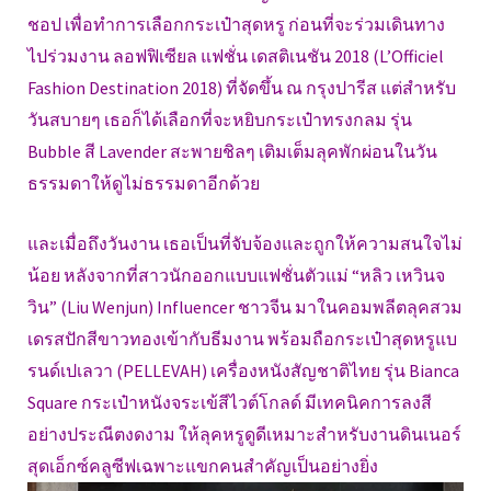
ชอป เพื่อทำการเลือกกระเป๋าสุดหรู ก่อนที่จะร่วมเดินทาง
ไปร่วมงาน ลอฟฟิเซียล แฟชั่น เดสติเนชัน 2018 (L’Officiel
Fashion Destination 2018) ที่จัดขึ้น ณ กรุงปารีส แต่สำหรับ
วันสบายๆ เธอก็ได้เลือกที่จะหยิบกระเป๋าทรงกลม รุ่น
Bubble สี Lavender สะพายชิลๆ เติมเต็มลุคพักผ่อนในวัน
ธรรมดาให้ดูไม่ธรรมดาอีกด้วย
และเมื่อถึงวันงาน เธอเป็นที่จับจ้องและถูกให้ความสนใจไม่
น้อย หลังจากที่สาวนักออกแบบแฟชั่นตัวแม่ “หลิว เหวินจ
วิน” (Liu Wenjun) Influencer ชาวจีน มาในคอมพลีตลุคสวม
เดรสปักสีขาวทองเข้ากับธีมงาน พร้อมถือกระเป๋าสุดหรูแบ
รนด์เปเลวา (PELLEVAH) เครื่องหนังสัญชาติไทย รุ่น Bianca
Square กระเป๋าหนังจระเข้สีไวต์โกลด์ มีเทคนิคการลงสี
อย่างประณีตงดงาม ให้ลุคหรูดูดีเหมาะสำหรับงานดินเนอร์
สุดเอ็กซ์คลูซีฟเฉพาะแขกคนสำคัญเป็นอย่างยิ่ง