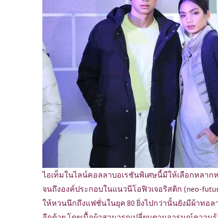
ไอเท็มในไลน์คอลลาบอเรชันพิเศษนี้มีให้เลือกหลากหลา
จนถึงองค์ประกอบในแนวนีโอฟิวเจอริสติก (neo-futuri
ให้หวนนึกถึงแฟชั่นในยุค 80 ยิ่งไปกว่านั้นยังมีผ้าทอ
อีกด้วย โดยเนื้อผ้าสามารถเปลี่ยนตามอารมณ์ความรู้สึ