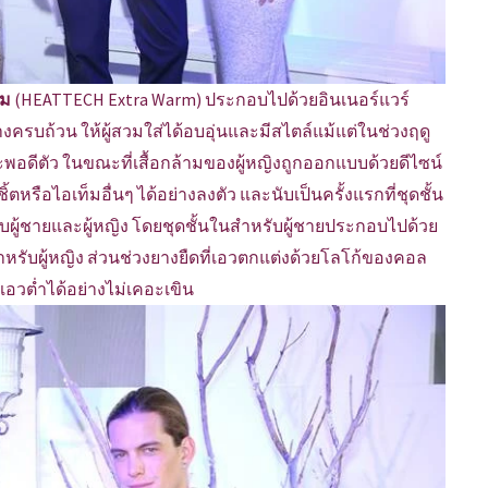
์ม
(HEATTECH Extra Warm) ประกอบไปด้วยอินเนอร์แวร์
่างครบถ้วน ให้ผู้สวมใส่ได้อบอุ่นและมีสไตล์แม้แต่ในช่วงฤดู
อดีตัว ในขณะที่เสื้อกล้ามของผู้หญิงถูกออกแบบด้วยดีไซน์
ตหรือไอเท็มอื่นๆ ได้อย่างลงตัว และนับเป็นครั้งแรกที่ชุดชั้น
ับผู้ชายและผู้หญิง โดยชุดชั้นในสำหรับผู้ชายประกอบไปด้วย
หรับผู้หญิง ส่วนช่วงยางยืดที่เอวตกแต่งด้วยโลโก้ของคอล
เอวต่ำได้อย่างไม่เคอะเขิน