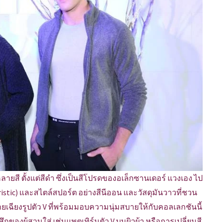
ยสี ตั้งแต่สีดำ ซึ่งเป็นสีโปรดของอเล็กซานเดอร์ แวงเอง ไป
stic) และสไตล์สปอร์ต อย่างสีนีออน และวัสดุมันวาวที่ชวน
ลายเฉียงรูปตัว V ที่พร้อมมอบความนุ่มสบายให้กับคอลเลกชันนี้
กของผู้สวมใส่ เช่นแพตเทิร์นตัว V บนผิวผ้า หรือการเปลี่ยนสี