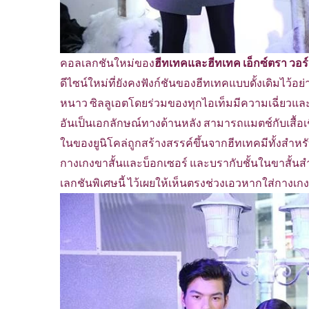
คอลเลกชันใหม่ของ
ฮีทเทคและฮีทเทค เอ็กซ์ตรา วอร
ดีไซน์ใหม่ที่ยังคงฟังก์ชันของฮีทเทคแบบดั้งเดิมไว้อย
หนาว ซิลลูเอตโดยร่วมของทุกไอเท็มมีความเฉี่ยวและพ
อันเป็นเอกลักษณ์ทางด้านหลัง สามารถแมตช์กับเสื้อเชิ้
ในของยูนิโคล่ถูกสร้างสรรค์ขึ้นจากฮีทเทคมีทั้งสำหร
กางเกงขาสั้นและบ็อกเซอร์ และบรากับชั้นในขาสั้นสำ
เลกชันพิเศษนี้ ไว้เผยให้เห็นตรงช่วงเอวหากใส่กางเกง