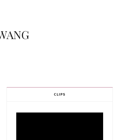
 WANG
CLIPS
Video
Player