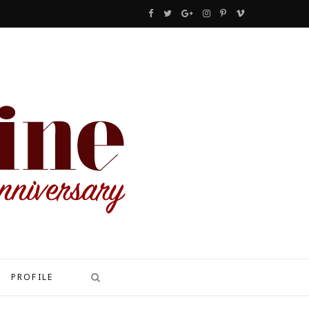
F
T
G
I
P
V
a
w
o
n
i
i
c
i
o
s
n
m
e
t
g
t
t
e
b
t
l
a
e
o
o
e
e
g
r
o
r
P
r
e
k
l
a
s
u
m
t
s
PROFILE